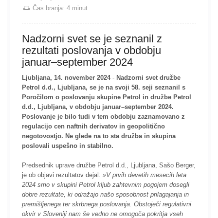
Čas branja:
4 minut
Nadzorni svet se je seznanil z
rezultati poslovanja v obdobju
januar–september 2024
Ljubljana, 14. november 2024
-
Nadzorni svet družbe
Petrol d.d., Ljubljana, se je na svoji 58. seji seznanil s
Poročilom o poslovanju skupine Petrol in družbe Petrol
d.d., Ljubljana, v obdobju januar–september 2024.
Poslovanje je bilo tudi v tem obdobju zaznamovano z
regulacijo cen naftnih derivatov in geopolitično
negotovostjo. Ne glede na to sta družba in skupina
poslovali uspešno in stabilno.
Predsednik uprave družbe Petrol d.d., Ljubljana, Sašo Berger,
je ob objavi rezultatov dejal:
»V prvih devetih mesecih leta
2024 smo v skupini Petrol kljub zahtevnim pogojem dosegli
dobre rezultate, ki odražajo našo sposobnost prilagajanja in
premišljenega ter skrbnega poslovanja. Obstoječi regulativni
okvir v Sloveniji nam še vedno ne omogoča pokritja vseh