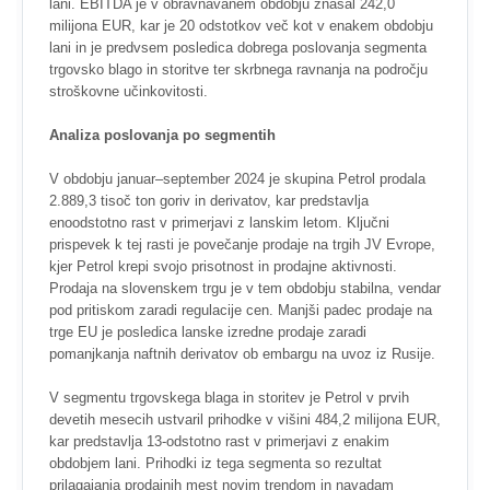
lani. EBITDA je v obravnavanem obdobju znašal 242,0
milijona EUR, kar je 20 odstotkov več kot v enakem obdobju
lani in je predvsem posledica dobrega poslovanja segmenta
trgovsko blago in storitve ter skrbnega ravnanja na področju
stroškovne učinkovitosti.
Analiza poslovanja po segmentih
V obdobju januar–september 2024 je skupina Petrol prodala
2.889,3 tisoč ton goriv in derivatov, kar predstavlja
enoodstotno rast v primerjavi z lanskim letom. Ključni
prispevek k tej rasti je povečanje prodaje na trgih JV Evrope,
kjer Petrol krepi svojo prisotnost in prodajne aktivnosti.
Prodaja na slovenskem trgu je v tem obdobju stabilna, vendar
pod pritiskom zaradi regulacije cen. Manjši padec prodaje na
trge EU je posledica lanske izredne prodaje zaradi
pomanjkanja naftnih derivatov ob embargu na uvoz iz Rusije.
V segmentu trgovskega blaga in storitev je Petrol v prvih
devetih mesecih ustvaril prihodke v višini 484,2 milijona EUR,
kar predstavlja 13-odstotno rast v primerjavi z enakim
obdobjem lani. Prihodki iz tega segmenta so rezultat
prilagajanja prodajnih mest novim trendom in navadam