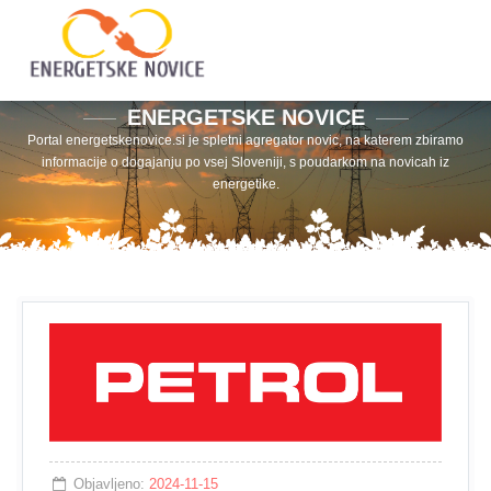
ENERGETSKE NOVICE
Portal energetskenovice.si je spletni agregator novic, na katerem zbiramo
informacije o dogajanju po vsej Sloveniji, s poudarkom na novicah iz
energetike.
Objavljeno:
2024-11-15