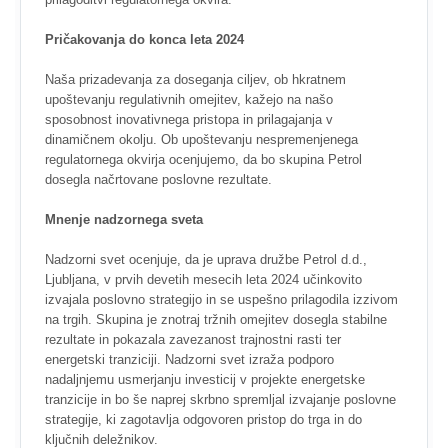
Pričakovanja do konca leta 2024
Naša prizadevanja za doseganja ciljev, ob hkratnem
upoštevanju regulativnih omejitev, kažejo na našo
sposobnost inovativnega pristopa in prilagajanja v
dinamičnem okolju. Ob upoštevanju nespremenjenega
regulatornega okvirja ocenjujemo, da bo skupina Petrol
dosegla načrtovane poslovne rezultate.
Mnenje nadzornega sveta
Nadzorni svet ocenjuje, da je uprava družbe Petrol d.d.,
Ljubljana, v prvih devetih mesecih leta 2024 učinkovito
izvajala poslovno strategijo in se uspešno prilagodila izzivom
na trgih. Skupina je znotraj tržnih omejitev dosegla stabilne
rezultate in pokazala zavezanost trajnostni rasti ter
energetski tranziciji. Nadzorni svet izraža podporo
nadaljnjemu usmerjanju investicij v projekte energetske
tranzicije in bo še naprej skrbno spremljal izvajanje poslovne
strategije, ki zagotavlja odgovoren pristop do trga in do
ključnih deležnikov.