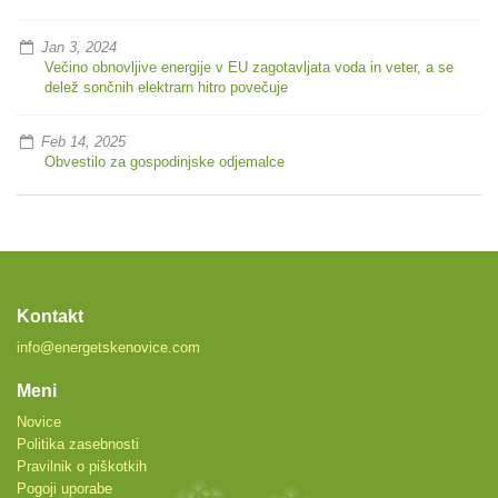
Jan 3, 2024
Večino obnovljive energije v EU zagotavljata voda in veter, a se
delež sončnih elektrarn hitro povečuje
Feb 14, 2025
Obvestilo za gospodinjske odjemalce
Kontakt
info@energetskenovice.com
Meni
Novice
Politika zasebnosti
Pravilnik o piškotkih
Pogoji uporabe