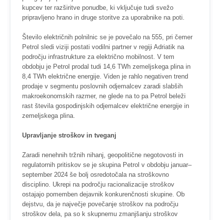
kupcev ter razširitve ponudbe, ki vključuje tudi svežo
pripravljeno hrano in druge storitve za uporabnike na poti.
Število električnih polnilnic se je povečalo na 555, pri čemer
Petrol sledi viziji postati vodilni partner v regiji Adriatik na
področju infrastrukture za električno mobilnost. V tem
obdobju je Petrol prodal tudi 14,6 TWh zemeljskega plina in
8,4 TWh električne energije. Viden je rahlo negativen trend
prodaje v segmentu poslovnih odjemalcev zaradi slabših
makroekonomskih razmer, ne glede na to pa Petrol beleži
rast števila gospodinjskih odjemalcev električne energije in
zemeljskega plina.
Upravljanje stroškov in tveganj
Zaradi nenehnih tržnih nihanj, geopolitične negotovosti in
regulatornih pritiskov se je skupina Petrol v obdobju januar–
september 2024 še bolj osredotočala na stroškovno
disciplino. Ukrepi na področju racionalizacije stroškov
ostajajo pomemben dejavnik konkurenčnosti skupine. Ob
dejstvu, da je največje povečanje stroškov na področju
stroškov dela, pa so k skupnemu zmanjšanju stroškov