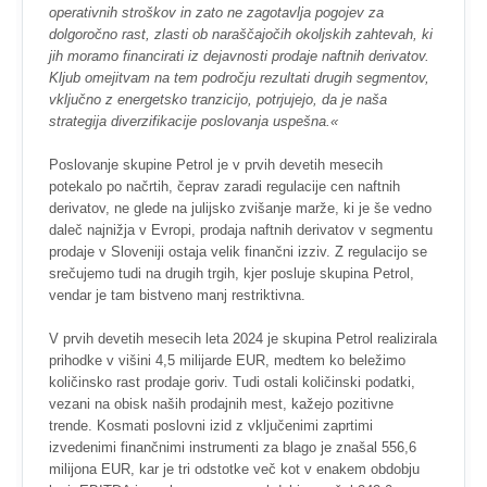
operativnih stroškov in zato ne zagotavlja pogojev za
dolgoročno rast, zlasti ob naraščajočih okoljskih zahtevah, ki
jih moramo financirati iz dejavnosti prodaje naftnih derivatov.
Kljub omejitvam na tem področju rezultati drugih segmentov,
vključno z energetsko tranzicijo, potrjujejo, da je naša
strategija diverzifikacije poslovanja uspešna.«
Poslovanje skupine Petrol je v prvih devetih mesecih
potekalo po načrtih, čeprav zaradi regulacije cen naftnih
derivatov, ne glede na julijsko zvišanje marže, ki je še vedno
daleč najnižja v Evropi, prodaja naftnih derivatov v segmentu
prodaje v Sloveniji ostaja velik finančni izziv. Z regulacijo se
srečujemo tudi na drugih trgih, kjer posluje skupina Petrol,
vendar je tam bistveno manj restriktivna.
V prvih devetih mesecih leta 2024 je skupina Petrol realizirala
prihodke v višini 4,5 milijarde EUR, medtem ko beležimo
količinsko rast prodaje goriv. Tudi ostali količinski podatki,
vezani na obisk naših prodajnih mest, kažejo pozitivne
trende. Kosmati poslovni izid z vključenimi zaprtimi
izvedenimi finančnimi instrumenti za blago je znašal 556,6
milijona EUR, kar je tri odstotke več kot v enakem obdobju