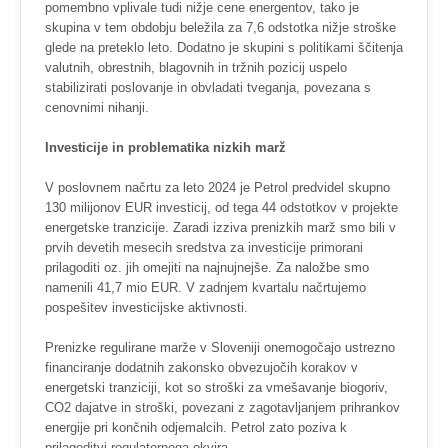
pomembno vplivale tudi nižje cene energentov, tako je
skupina v tem obdobju beležila za 7,6 odstotka nižje stroške
glede na preteklo leto. Dodatno je skupini s politikami ščitenja
valutnih, obrestnih, blagovnih in tržnih pozicij uspelo
stabilizirati poslovanje in obvladati tveganja, povezana s
cenovnimi nihanji.
Investicije in problematika nizkih marž
V poslovnem načrtu za leto 2024 je Petrol predvidel skupno
130 milijonov EUR investicij, od tega 44 odstotkov v projekte
energetske tranzicije. Zaradi izziva prenizkih marž smo bili v
prvih devetih mesecih sredstva za investicije primorani
prilagoditi oz. jih omejiti na najnujnejše. Za naložbe smo
namenili 41,7 mio EUR. V zadnjem kvartalu načrtujemo
pospešitev investicijske aktivnosti.
Prenizke regulirane marže v Sloveniji onemogočajo ustrezno
financiranje dodatnih zakonsko obvezujočih korakov v
energetski tranziciji, kot so stroški za vmešavanje biogoriv,
CO2 dajatve in stroški, povezani z zagotavljanjem prihrankov
energije pri končnih odjemalcih. Petrol zato poziva k
prilagoditvi regulatornega okvira.