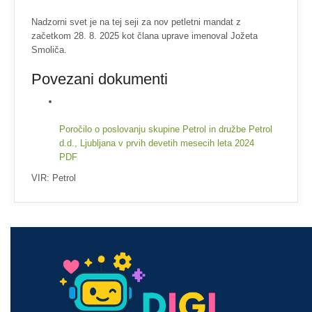
Nadzorni svet je na tej seji za nov petletni mandat z
začetkom 28. 8. 2025 kot člana uprave imenoval Jožeta
Smoliča.
Povezani dokumenti
Poročilo o poslovanju skupine Petrol in družbe Petrol
d.d., Ljubljana v prvih devetih mesecih leta 2024
PDF
VIR: Petrol