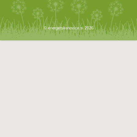
© energetskenovice.si 2026