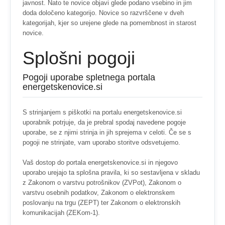
javnost. Nato te novice objavi glede podano vsebino in jim
doda določeno kategorijo. Novice so razvrščene v dveh
kategorijah, kjer so urejene glede na pomembnost in starost
novice.
Splošni pogoji
Pogoji uporabe spletnega portala
energetskenovice.si
S strinjanjem s piškotki na portalu energetskenovice.si
uporabnik potrjuje, da je prebral spodaj navedene pogoje
uporabe, se z njimi strinja in jih sprejema v celoti. Če se s
pogoji ne strinjate, vam uporabo storitve odsvetujemo.
Vaš dostop do portala energetskenovice.si in njegovo
uporabo urejajo ta splošna pravila, ki so sestavljena v skladu
z Zakonom o varstvu potrošnikov (ZVPot), Zakonom o
varstvu osebnih podatkov, Zakonom o elektronskem
poslovanju na trgu (ZEPT) ter Zakonom o elektronskih
komunikacijah (ZEKom-1).