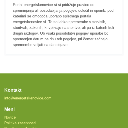
Portal energetskenovice.si si pridržuje pravico do
spreminjanja ali posodabljanja pogojev, določil in opomb, pod
katerimi se omogoča uporabo spletnega portala
energetskenovice.si. To so lahko spremembe v servisih,
storitvah, zakonih, ki vplivajo na storitve, ali pa iz katerih koli
drugih razlogov. Ob vsaki posodobitvi pogojev uporabe bo
spremenjen datum na dnu teh pogojev, pri čemer začnejo
spremembe veljati na dan objave.
Kontakt
info@energetskenovice.com
Meni
Novice
Politika zasebnosti