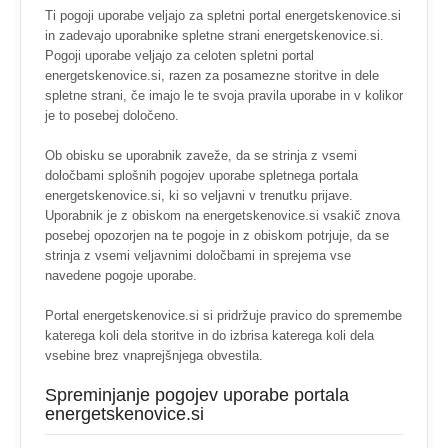
Ti pogoji uporabe veljajo za spletni portal energetskenovice.si
in zadevajo uporabnike spletne strani energetskenovice.si.
Pogoji uporabe veljajo za celoten spletni portal
energetskenovice.si, razen za posamezne storitve in dele
spletne strani, če imajo le te svoja pravila uporabe in v kolikor
je to posebej določeno.
Ob obisku se uporabnik zaveže, da se strinja z vsemi
določbami splošnih pogojev uporabe spletnega portala
energetskenovice.si, ki so veljavni v trenutku prijave.
Uporabnik je z obiskom na energetskenovice.si vsakič znova
posebej opozorjen na te pogoje in z obiskom potrjuje, da se
strinja z vsemi veljavnimi določbami in sprejema vse
navedene pogoje uporabe.
Portal energetskenovice.si si pridržuje pravico do spremembe
katerega koli dela storitve in do izbrisa katerega koli dela
vsebine brez vnaprejšnjega obvestila.
Spreminjanje pogojev uporabe portala
energetskenovice.si