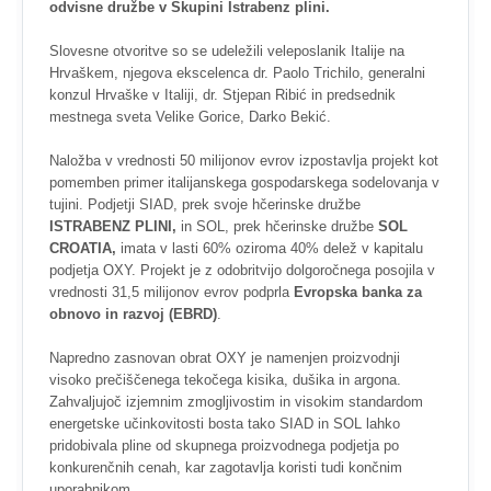
odvisne družbe v Skupini Istrabenz plini.
Slovesne otvoritve so se udeležili veleposlanik Italije na
Hrvaškem, njegova ekscelenca dr. Paolo Trichilo, generalni
konzul Hrvaške v Italiji, dr. Stjepan Ribić in predsednik
mestnega sveta Velike Gorice, Darko Bekić.
Naložba v vrednosti 50 milijonov evrov izpostavlja projekt kot
pomemben primer italijanskega gospodarskega sodelovanja v
tujini. Podjetji SIAD, prek svoje hčerinske družbe
ISTRABENZ PLINI,
in SOL, prek hčerinske družbe
SOL
CROATIA,
imata v lasti 60% oziroma 40% delež v kapitalu
podjetja OXY. Projekt je z odobritvijo dolgoročnega posojila v
vrednosti 31,5 milijonov evrov podprla
Evropska banka za
obnovo in razvoj (EBRD)
.
Napredno zasnovan obrat OXY je namenjen proizvodnji
visoko prečiščenega tekočega kisika, dušika in argona.
Zahvaljujoč izjemnim zmogljivostim in visokim standardom
energetske učinkovitosti bosta tako SIAD in SOL lahko
pridobivala pline od skupnega proizvodnega podjetja po
konkurenčnih cenah, kar zagotavlja koristi tudi končnim
uporabnikom.