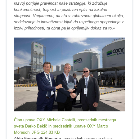
razvoj potrjuje pravilnost naše strategije, ki združuje
konkurenčnost, trajnost in pozitiven vpliv na lokalno
skupnost. Verjamemo, da sta v zahtevnem globalnem okolju,
sodelovanje in inovativnost ključ do uspešnega spopadanja z
izzivi prihodnosti, ta obrat pa je oprijemljiv dokaz za to
.«
Član uprave OXY Michele Castelli, predsednik mestnega
sveta Darko Bekič in predsednik uprave OXY Marco
Moreschi.JPG
124.83 KB
Aldo Fumagalli Romario
, predsednik uprave in glavni