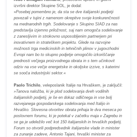
izvršni direktor Skupine SOL, je dodal:
»
Posebej pomembno je, da sta se dve italijanski podjetji
povezali v tujini z namenom okrepitve svoje konkurenčnosti
na mednarodnih trgih. Sodelovanje s Skupino SIAD za nas
predstavlja izjemno priložnost, saj nam omogoča sodelovanje
z zanesljivim in strokovno usposobljenim partnerjem pri
inovativnem in strateškem projektu. Glede na razvojne
možnosti trga medicinskih in tehničnih plinov v jugovzhodni
Evropi nam bo to skupno podjetje omogočilo izkoriščanje
prednosti večjega proizvodnega obrata in s tem učinkovit
odziv na vse večje energetske in okoljske izzive, s katerimi
se sooča industrijski sektor.
«
Paolo Trichilo
, veleposlanik Italije na Hrvaškem, je zaključil:
»Tanova naložba, ki je plod sodelovanja dveh vodilnih
italijanskih podjetij, je še en dokaz odličnega in vse bolj
razvejanega gospodarskega sodelovanja med Italijo in
Hrvaško. Slovesna otvoritev obrata prihaja le dva meseca po
poslovnem forumu, ki je potekal v začetku maja v Zagrebu in
se ga je udeležilo več kot 150 italijanskih in hrvaških podjetij.
Forum so otvorili podpredsednik italijanske vlade in minister
za zunanje zadeve, Antonio Tajani, hrvaški minister za