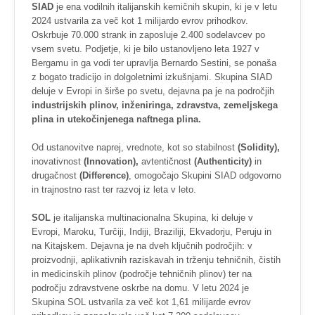
SIAD
je ena vodilnih italijanskih kemičnih skupin, ki je v letu
2024 ustvarila za več kot 1 milijardo evrov prihodkov.
Oskrbuje 70.000 strank in zaposluje 2.400 sodelavcev po
vsem svetu. Podjetje, ki je bilo ustanovljeno leta 1927 v
Bergamu in ga vodi ter upravlja Bernardo Sestini, se ponaša
z bogato tradicijo in dolgoletnimi izkušnjami. Skupina SIAD
deluje v Evropi in širše po svetu, dejavna pa je na področjih
industrijskih plinov, inženiringa, zdravstva, zemeljskega
plina in utekočinjenega naftnega plina.
Od ustanovitve naprej, vrednote, kot so stabilnost
(Solidity),
inovativnost
(Innovation),
avtentičnost
(Authenticity)
in
drugačnost
(Difference)
, omogočajo Skupini SIAD odgovorno
in trajnostno rast ter razvoj iz leta v leto.
SOL
je italijanska multinacionalna Skupina, ki deluje v
Evropi, Maroku, Turčiji, Indiji, Braziliji, Ekvadorju, Peruju in
na Kitajskem. Dejavna je na dveh ključnih področjih: v
proizvodnji, aplikativnih raziskavah in trženju tehničnih, čistih
in medicinskih plinov (področje tehničnih plinov) ter na
področju zdravstvene oskrbe na domu. V letu 2024 je
Skupina SOL ustvarila za več kot 1,61 milijarde evrov