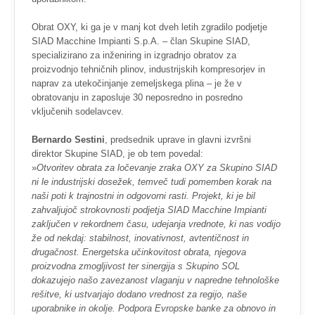
Obrat OXY, ki ga je v manj kot dveh letih zgradilo podjetje
SIAD Macchine Impianti S.p.A. – član Skupine SIAD,
specializirano za inženiring in izgradnjo obratov za
proizvodnjo tehničnih plinov, industrijskih kompresorjev in
naprav za utekočinjanje zemeljskega plina – je že v
obratovanju in zaposluje 30 neposredno in posredno
vključenih sodelavcev.
Bernardo Sestini
, predsednik uprave in glavni izvršni
direktor Skupine SIAD, je ob tem povedal:
»
Otvoritev obrata za ločevanje zraka OXY za Skupino SIAD
ni le industrijski dosežek, temveč tudi pomemben korak na
naši poti k trajnostni in odgovorni rasti. Projekt, ki je bil
zahvaljujoč strokovnosti podjetja SIAD Macchine Impianti
zaključen v rekordnem času, udejanja vrednote, ki nas vodijo
že od nekdaj: stabilnost, inovativnost, avtentičnost in
drugačnost. Energetska učinkovitost obrata, njegova
proizvodna zmogljivost ter sinergija s Skupino SOL
dokazujejo našo zavezanost vlaganju v napredne tehnološke
rešitve, ki ustvarjajo dodano vrednost za regijo, naše
uporabnike in okolje. Podpora Evropske banke za obnovo in