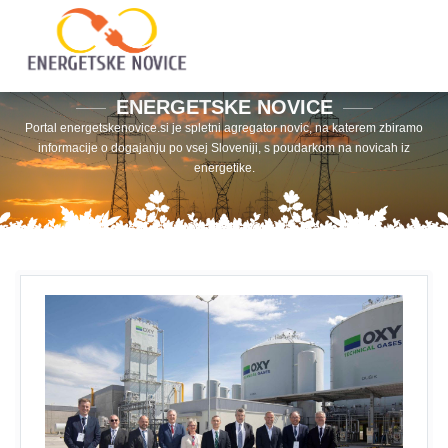
ENERGETSKE NOVICE
Portal energetskenovice.si je spletni agregator novic, na katerem zbiramo
informacije o dogajanju po vsej Sloveniji, s poudarkom na novicah iz
energetike.