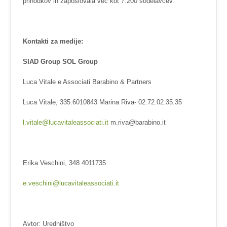
prihodkov in zaposlovala več kot 7.200 sodelavcev.
Kontakti za medije:
SIAD Group SOL Group
Luca Vitale e Associati Barabino & Partners
Luca Vitale, 335.6010843 Marina Riva- 02.72.02.35.35
l.vitale@lucavitaleassociati.it
m.riva@barabino.it
Erika Veschini, 348 4011735
e.veschini@lucavitaleassociati.it
Avtor: Uredništvo