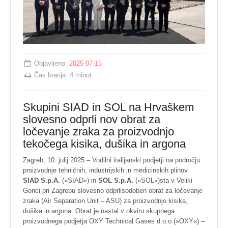
Objavljeno:
2025-07-15
Čas branja:
4 minut
Skupini SIAD in SOL na Hrvaškem
slovesno odprli nov obrat za
ločevanje zraka za proizvodnjo
tekočega kisika, dušika in argona
Zagreb, 10. julij 2025 – Vodilni italijanski podjetji na področju
proizvodnje tehničnih, industrijskih in medicinskih plinov
SIAD S.p.A.
(»SIAD«) in
SOL S.p.A.
(»SOL«)sta v Veliki
Gorici pri Zagrebu slovesno odprlisodoben obrat za ločevanje
zraka (Air Separation Unit – ASU) za proizvodnjo kisika,
dušika in argona. Obrat je nastal v okviru skupnega
proizvodnega podjetja OXY Technical Gases d.o.o.(»OXY«) –