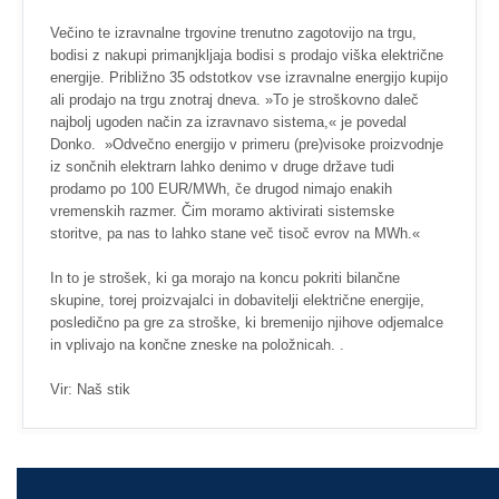
Večino te izravnalne trgovine trenutno zagotovijo na trgu,
bodisi z nakupi primanjkljaja bodisi s prodajo viška električne
energije. Približno 35 odstotkov vse izravnalne energijo kupijo
ali prodajo na trgu znotraj dneva. »To je stroškovno daleč
najbolj ugoden način za izravnavo sistema,« je povedal
Donko. »Odvečno energijo v primeru (pre)visoke proizvodnje
iz sončnih elektrarn lahko denimo v druge države tudi
prodamo po 100 EUR/MWh, če drugod nimajo enakih
vremenskih razmer. Čim moramo aktivirati sistemske
storitve, pa nas to lahko stane več tisoč evrov na MWh.«
In to je strošek, ki ga morajo na koncu pokriti bilančne
skupine, torej proizvajalci in dobavitelji električne energije,
posledično pa gre za stroške, ki bremenijo njihove odjemalce
in vplivajo na končne zneske na položnicah. .
Vir: Naš stik