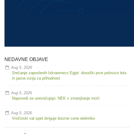
NEDAVNE OBJAVE
Aug 5, 2026
Srečanje zaposlenih Iskraemeco Egipt: dosežki prve polovice leta
in jasna vizija za prihodnost
Aug 5, 2026
Napovedi se uresničujejo: NEK v zmanjšanje moči
Aug 5, 2026
Vročinski val spet dviguje borzne cene elektrike