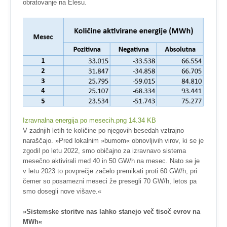
obratovanje na Elesu.
Izravnalna energija po mesecih.png
14.34 KB
V zadnjih letih te količine po njegovih besedah vztrajno
naraščajo. »Pred lokalnim »bumom« obnovljivih virov, ki se je
zgodil po letu 2022, smo običajno za izravnavo sistema
mesečno aktivirali med 40 in 50 GW/h na mesec. Nato se je
v letu 2023 to povprečje začelo premikati proti 60 GW/h, pri
čemer so posamezni meseci že presegli 70 GW/h, letos pa
smo dosegli nove višave.«
»Sistemske storitve nas lahko stanejo več tisoč evrov na
MWh«