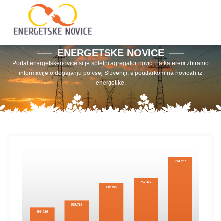
ENERGETSKE NOVICE
Portal energetskenovice.si je spletni agregator novic, na katerem zbiramo
informacije o dogajanju po vsej Sloveniji, s poudarkom na novicah iz
energetike.