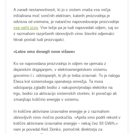
A zaradi nestanovitnosti, ki jo v sistem vnaša vse večja
inštalirana moč sončnih elektrarn, katerih proizvodnja je
odvisna od vremena, je natančno napovedovanje proizvodnje
vse večji izziv
. Vse težje pa je tudi napovedati odjem, saj so
z razmahom razpršenih obnovljivih virov številni odjemalci
hkrati postali tudi proizvajalci.
»Letos smo dosegli nove višave«
Ko se napovedana proizvodnja in odjem ne ujemata z
dejanskim dogajanjem, v elektroenergetskem sistemu
govorimo t.i. odstopanjih, ki jih je treba izravnati. To je naloga
Elesa kot sistemskega operaterja omrežja. Ta mora
odstopanja zgladiti bodisi z nakupom/prodajo elektrike na
trgu, bodisi za aktivacijo sistemskih storitev, ki povečajo ali
zmanjšajo količino energije v sistemu.
In količine aktivirane izravnalne energije je z razmahom
obnovljivih virov močno poskočila. »Aprila smo podrli rekord v
količini aktivirane izravnalne energije – nekaj čez 93 GW/h,«
nam je povedal Aleš Donko, pomočnik direktorja za