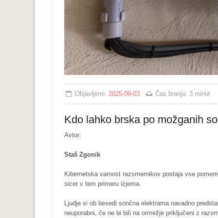
Objavljeno:
2025-09-03
Čas branja:
3 minut
Kdo lahko brska po možganih so
Avtor:
Staš Zgonik
Kibernetska varnost razsmernikov postaja vse pomembnej
sicer v tem primeru izjema.
Ljudje si ob besedi sončna elektrarna navadno predstavl
neuporabni, če ne bi bili na omrežje priključeni z ra