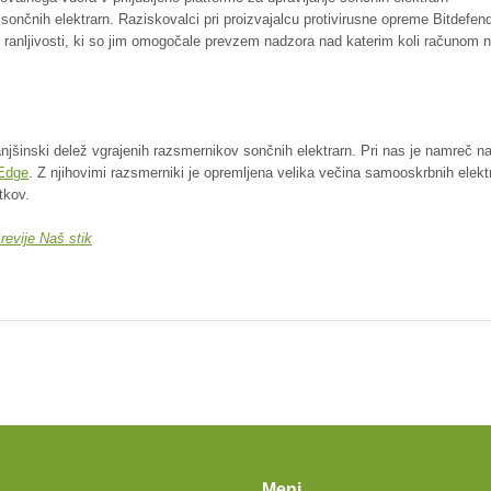
čnih elektrarn. Raziskovalci pri proizvajalcu protivirusne opreme Bitdefen
h ranljivosti, ki so jim omogočale prevzem nadzora nad katerim koli računom 
manjšinski delež vgrajenih razsmernikov sončnih elektrarn. Pri nas je namreč n
rEdge
. Z njihovimi razsmerniki je opremljena velika večina samooskrbnih elekt
tkov.
 revije Naš stik
Meni