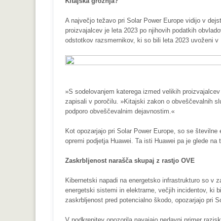
Kitajska grožnja?
A največjo težavo pri Solar Power Europe vidijo v dejs
proizvajalcev je leta 2023 po njihovih podatkih obvlado
odstotkov razsmernikov, ki so bili leta 2023 uvoženi v 
»S sodelovanjem katerega izmed velikih proizvajalcev 
zapisali v poročilu. »Kitajski zakon o obveščevalnih sl
podporo obveščevalnim dejavnostim.«
Kot opozarjajo pri Solar Power Europe, so se številne 
opremi podjetja Huawei. Ta isti Huawei pa je glede na t
Zaskrbljenost narašča skupaj z rastjo OVE
Kibernetski napadi na energetsko infrastrukturo so v z
energetski sistemi in elektrarne, večjih incidentov, ki 
zaskrbljenost pred potencialno škodo, opozarjajo pri 
V podkrepitev opozorila navajajo nedavni primer razisk