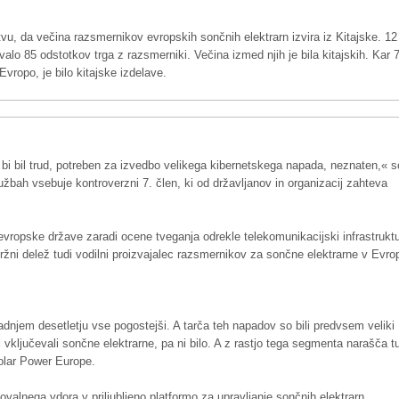
tvu, da večina razsmernikov evropskih sončnih elektrarn izvira iz Kitajske. 12
valo 85 odstotkov trga z razsmerniki. Večina izmed njih je bila kitajskih. Kar 
Evropo, je bilo kitajske izdelave.
bi bil trud, potreben za izvedbo velikega kibernetskega napada, neznaten,« s
užbah vsebuje kontroverzni 7. člen, ki od državljanov in organizacij zahteva
evropske države zaradi ocene tveganja odrekle telekomunikacijski infrastruktu
ržni delež tudi vodilni proizvajalec razsmernikov za sončne elektrarne v Evrop
adnjem desetletju vse pogostejši. A tarča teh napadov so bili predvsem veliki
bi vključevali sončne elektrarne, pa ni bilo. A z rastjo tega segmenta narašča t
Solar Power Europe.
ovalnega vdora v priljubljeno platformo za upravljanje sončnih elektrarn