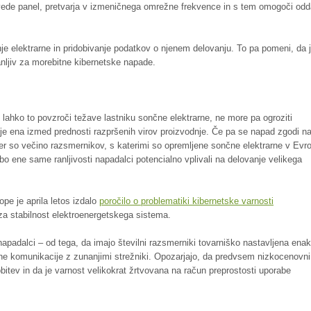
zvede panel, pretvarja v izmeničnega omrežne frekvence in s tem omogoči odd
je elektrarne in pridobivanje podatkov o njenem delovanju. To pa pomeni, da 
nljiv za morebitne kibernetske napade.
ahko to povzroči težave lastniku sončne elektrarne, ne more pa ogroziti
 je ena izmed prednosti razpršenih virov proizvodnje. Če pa se napad zgodi n
ker so večino razsmernikov, s katerimi so opremljene sončne elektrarne v Evro
orabo ene same ranljivosti napadalci potencialno vplivali na delovanje velikega
pe je aprila letos izdalo
poročilo o problematiki kibernetske varnosti
o za stabilnost elektroenergetskega sistema.
ili napadalci – od tega, da imajo številni razsmerniki tovarniško nastavljena ena
ne komunikacije z zunanjimi strežniki. Opozarjajo, da predvsem nizkocenovni
itev in da je varnost velikokrat žrtvovana na račun preprostosti uporabe