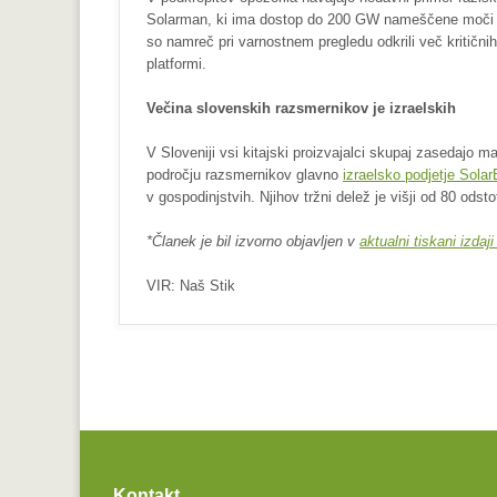
Solarman, ki ima dostop do 200 GW nameščene moči son
so namreč pri varnostnem pregledu odkrili več kritični
platformi.
Večina slovenskih razsmernikov je izraelskih
V Sloveniji vsi kitajski proizvajalci skupaj zasedajo 
področju razsmernikov glavno
izraelsko podjetje Sola
v gospodinjstvih. Njihov tržni delež je višji od 80 odsto
*Članek je bil izvorno objavljen v
aktualni tiskani izdaji
VIR: Naš Stik
Kontakt