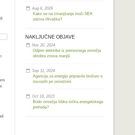
Aug 6, 2026
Kako se na zmanjšanje moči NEK
78
odziva Hrvaška?
NAKLJUČNE OBJAVE
Nov 20, 2024
Odjem elektrike iz prenosnega omrežja
o
oktobra znova manjši
Sep 11, 2024
Agencija za energijo pripravila brošuro o
rni
novostih pri omrežnini
i.
Oct 18, 2023
Bodo omrežja šibka točka energetskega
prehoda?
udi