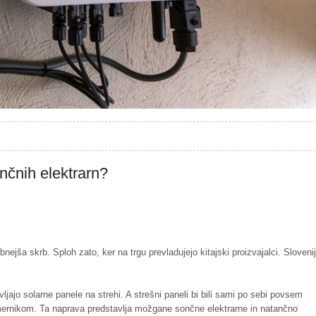
nčnih elektrarn?
ša skrb. Sploh zato, ker na trgu prevladujejo kitajski proizvajalci. Slovenij
jajo solarne panele na strehi. A strešni paneli bi bili sami po sebi povsem
zsmernikom. Ta naprava predstavlja možgane sončne elektrarne in natančno