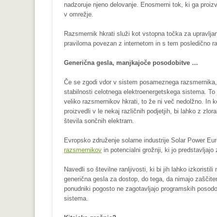
nadzoruje njeno delovanje. Enosmerni tok, ki ga proi
v omrežje.
Razsmernik hkrati služi kot vstopna točka za upravljan
praviloma povezan z internetom in s tem posledično ra
Generična gesla, manjkajoče posodobitve …
Če se zgodi vdor v sistem posameznega razsmernika, l
stabilnosti celotnega elektroenergetskega sistema. To
veliko razsmernikov hkrati, to že ni več nedolžno. In 
proizvedli v le nekaj različnih podjetjih, bi lahko z zl
števila sončnih elektrarn.
Evropsko združenje solarne industrije Solar Power Euro
razsmernikov
in potencialni grožnji, ki jo predstavljaj
Navedli so številne ranljivosti, ki bi jih lahko izkorist
generična gesla za dostop, do tega, da nimajo zaščite
ponudniki pogosto ne zagotavljajo programskih posodob
sistema.