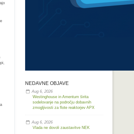
ajo
je
a
pi,
NEDAVNE OBJAVE
Aug 6, 2026
Westinghouse in Amentum širita
sodelovanje na področju dobavnih
ka
zmogljivosti za flote reaktorjev APX
Aug 6, 2026
Vlada ne dovoli zaustavitve NEK