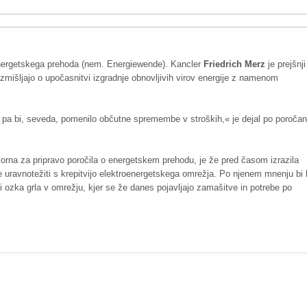
energetskega prehoda (nem. Energiewende). Kancler
Friedrich Merz
je prejšnji
azmišljajo o upočasnitvi izgradnje obnovljivih virov energije z namenom
 pa bi, seveda, pomenilo občutne spremembe v stroških,« je dejal po poročan
vorna za pripravo poročila o energetskem prehodu, je že pred časom izrazila
lje uravnotežiti s krepitvijo elektroenergetskega omrežja. Po njenem mnenju bi 
ti ozka grla v omrežju, kjer se že danes pojavljajo zamašitve in potrebe po