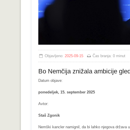
Objavljeno:
2025-09-15
Čas branja:
0 minut
Bo Nemčija znižala ambicije gled
Datum objave:
ponedeljek, 15. september 2025
Avtor:
Staš Zgonik
Nemški kancler namignil, da bi lahko njegova država up