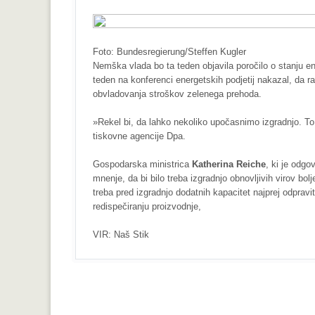
Foto: Bundesregierung/Steffen Kugler
Nemška vlada bo ta teden objavila poročilo o stanju 
teden na konferenci energetskih podjetij nakazal, da r
obvladovanja stroškov zelenega prehoda.
»Rekel bi, da lahko nekoliko upočasnimo izgradnjo. To
tiskovne agencije Dpa.
Gospodarska ministrica
Katherina Reiche
, ki je odgo
mnenje, da bi bilo treba izgradnjo obnovljivih virov bo
treba pred izgradnjo dodatnih kapacitet najprej odpravi
redispečiranju proizvodnje,
VIR: Naš Stik