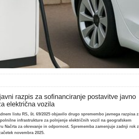
avni razpis za sofinanciranje postavitve javno
a električna vozila
radnem listu RS, št. 69/2025 objavilo drugo spremembo javnega razpisa z
polnilne infrastrukture za polnjenje električnih vozil na geografskem
viru Načrta za okrevanje in odpornost. Sprememba zamenjuje zadnji rok 
 začetek novembra 2025.