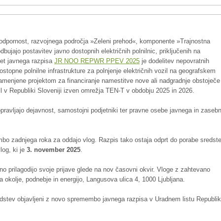
n odpornost, razvojnega področja »Zeleni prehod«, komponente »Trajnostna
ujajo postavitev javno dostopnih električnih polnilnic, priključenih na
dmet javnega razpisa
JR NOO REPWR PPEV 2025
je dodelitev nepovratnih
ostopne polnilne infrastrukture za polnjenje električnih vozil na geografskem
menjene projektom za financiranje namestitve nove ali nadgradnje obstoječe
zil v Republiki Sloveniji izven omrežja TEN-T v obdobju 2025 in 2026.
opravljajo dejavnost, samostojni podjetniki ter pravne osebe javnega in zaseb
o zadnjega roka za oddajo vlog. Razpis tako ostaja odprt do porabe sredst
log, ki je
3. november 2025
.
ezno prilagodijo svoje prijave glede na nov časovni okvir. Vloge z zahtevano
a okolje, podnebje in energijo, Langusova ulica 4, 1000 Ljubljana.
sredstev objavljeni z novo spremembo javnega razpisa v Uradnem listu Republi