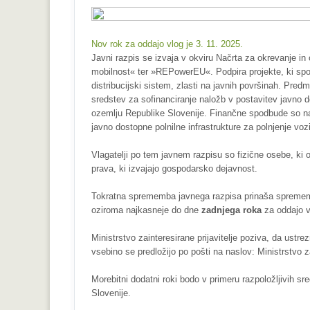
Nov rok za oddajo vlog je 3. 11. 2025.
Javni razpis se izvaja v okviru Načrta za okrevanje i
mobilnost« ter »REPowerEU«. Podpira projekte, ki spodb
distribucijski sistem, zlasti na javnih površinah. Pre
sredstev za sofinanciranje naložb v postavitev javno d
ozemlju Republike Slovenije. Finančne spodbude so na
javno dostopne polnilne infrastrukture za polnjenje vo
Vlagatelji po tem javnem razpisu so fizične osebe, ki 
prava, ki izvajajo gospodarsko dejavnost.
Tokratna sprememba javnega razpisa prinaša sprememb
oziroma najkasneje do dne
zadnjega roka
za oddajo v
Ministrstvo zainteresirane prijavitelje poziva, da ustr
vsebino se predložijo po pošti na naslov: Ministrstvo z
Morebitni dodatni roki bodo v primeru razpoložljivih 
Slovenije.