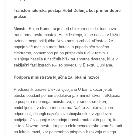
Transformatorska postaja Hotel Dolenjc kot primer dobre
prakse
Minister Bojan Kumer si je med obiskom ogledal tudi novo
transformatorsko postajo Hotel Dolenjc, ki se nahaja v bližini
avtocestnega priključka Novo mesto zahod. »Postaja že
napaja več merilnih mest hotela in pripadajočo sončno
elektrarno, pomembno pa bo prispevala tudi k razvoju
bližnjega naselja turističnih hišk ter športne dvorane, ki je v
zaključni fazi izgradnje,« so povedali v Elektru Ljubljana.
Podpora ministrstva ključna za lokalni razvoj
Predsednik uprave Elektra Ljubljana Urban Likozar je ob
obisku poudaril pomen sodelovanja z ministrstvom: »Ključna
je podpora resornega ministrstva, saj smo s sredstvi,
pridobljenimi v okviru mehanizma Načrta za okrevanje in
odpornost, dosegli najvišji investicijski cikel v zgodovini
podjetja. Z vlaganji v izgradnjo transformatorskih postaj, kot
je ta v Novem mestu, krepimo elektroenergetsko omrežje tudi
na lokalni ravni, kar pomembno prispeva k razvoju malega