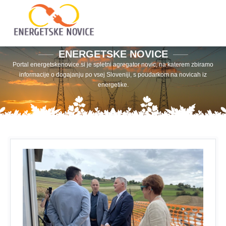
ENERGETSKE NOVICE
Portal energetskenovice.si je spletni agregator novic, na katerem zbiramo
informacije o dogajanju po vsej Sloveniji, s poudarkom na novicah iz
energetike.