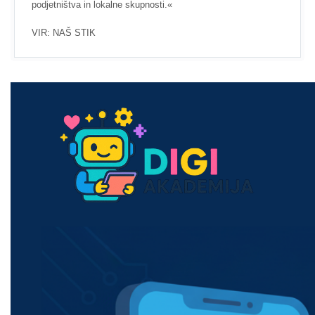
podjetništva in lokalne skupnosti.«
VIR: NAŠ STIK