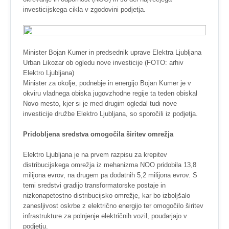
investicijskega cikla v zgodovini podjetja.
Minister Bojan Kumer in predsednik uprave Elektra Ljubljana
Urban Likozar ob ogledu nove investicije (FOTO: arhiv
Elektro Ljubljana)
Minister za okolje, podnebje in energijo Bojan Kumer je v
okviru vladnega obiska jugovzhodne regije ta teden obiskal
Novo mesto, kjer si je med drugim ogledal tudi nove
investicije družbe Elektro Ljubljana, so sporočili iz podjetja.
Pridobljena sredstva omogočila širitev omrežja
Elektro Ljubljana je na prvem razpisu za krepitev
distribucijskega omrežja iz mehanizma NOO pridobila 13,8
milijona evrov, na drugem pa dodatnih 5,2 milijona evrov. S
temi sredstvi gradijo transformatorske postaje in
nizkonapetostno distribucijsko omrežje, kar bo izboljšalo
zanesljivost oskrbe z električno energijo ter omogočilo širitev
infrastrukture za polnjenje električnih vozil, poudarjajo v
podjetju.