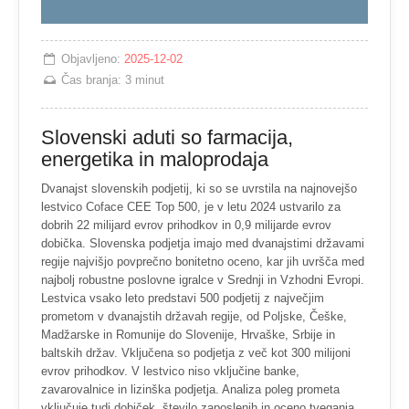
Objavljeno:
2025-12-02
Čas branja:
3 minut
Slovenski aduti so farmacija,
energetika in maloprodaja
Dvanajst slovenskih podjetij, ki so se uvrstila na najnovejšo
lestvico Coface CEE Top 500, je v letu 2024 ustvarilo za
dobrih 22 milijard evrov prihodkov in 0,9 milijarde evrov
dobička. Slovenska podjetja imajo med dvanajstimi državami
regije najvišjo povprečno bonitetno oceno, kar jih uvršča med
najbolj robustne poslovne igralce v Srednji in Vzhodni Evropi.
Lestvica vsako leto predstavi 500 podjetij z največjim
prometom v dvanajstih državah regije, od Poljske, Češke,
Madžarske in Romunije do Slovenije, Hrvaške, Srbije in
baltskih držav. Vključena so podjetja z več kot 300 milijoni
evrov prihodkov. V lestvico niso vključine banke,
zavarovalnice in lizinška podjetja. Analiza poleg prometa
vključuje tudi dobiček, število zaposlenih in oceno tveganja.