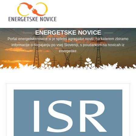
ENERGETSKE NOVICE
Portal energetskenovice.si je spletni agregator novic, na katerem zbiramo
informacije o dogajanju po vsej Sloveniji, s poudarkom na novicah iz
energetike.