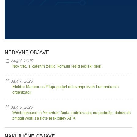
NEDAVNE OBJAVE
Aug 7, 2026
Nov trik, s katerim želijo Romuni rešiti jedrski blok
Aug 7, 2026
Elektro Maribor na Ptuju podprl delovanje dveh humanitarnih
organizacij
Aug 6, 2026
Westinghouse in Amentum širita sodelovanje na področju dobavnih
zmogljivosti za flote reaktorjev APX
NAKLJUČNE OBJAVE