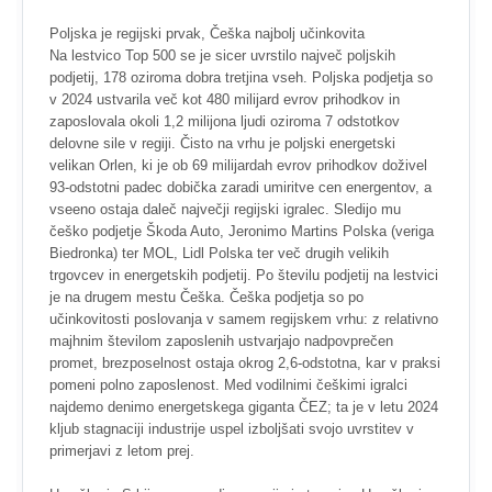
Poljska je regijski prvak, Češka najbolj učinkovita
Na lestvico Top 500 se je sicer uvrstilo največ poljskih
podjetij, 178 oziroma dobra tretjina vseh. Poljska podjetja so
v 2024 ustvarila več kot 480 milijard evrov prihodkov in
zaposlovala okoli 1,2 milijona ljudi oziroma 7 odstotkov
delovne sile v regiji. Čisto na vrhu je poljski energetski
velikan Orlen, ki je ob 69 milijardah evrov prihodkov doživel
93-odstotni padec dobička zaradi umiritve cen energentov, a
vseeno ostaja daleč največji regijski igralec. Sledijo mu
češko podjetje Škoda Auto, Jeronimo Martins Polska (veriga
Biedronka) ter MOL, Lidl Polska ter več drugih velikih
trgovcev in energetskih podjetij. Po številu podjetij na lestvici
je na drugem mestu Češka. Češka podjetja so po
učinkovitosti poslovanja v samem regijskem vrhu: z relativno
majhnim številom zaposlenih ustvarjajo nadpovprečen
promet, brezposelnost ostaja okrog 2,6-odstotna, kar v praksi
pomeni polno zaposlenost. Med vodilnimi češkimi igralci
najdemo denimo energetskega giganta ČEZ; ta je v letu 2024
kljub stagnaciji industrije uspel izboljšati svojo uvrstitev v
primerjavi z letom prej.