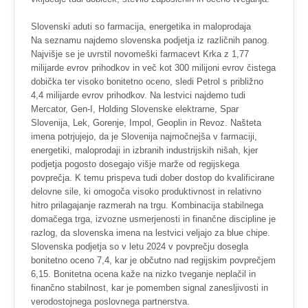
Slovenski aduti so farmacija, energetika in maloprodaja
Na seznamu najdemo slovenska podjetja iz različnih panog.
Najvišje se je uvrstil novomeški farmacevt Krka z 1,77
milijarde evrov prihodkov in več kot 300 milijoni evrov čistega
dobička ter visoko bonitetno oceno, sledi Petrol s približno
4,4 milijarde evrov prihodkov. Na lestvici najdemo tudi
Mercator, Gen-I, Holding Slovenske elektrarne, Spar
Slovenija, Lek, Gorenje, Impol, Geoplin in Revoz. Našteta
imena potrjujejo, da je Slovenija najmočnejša v farmaciji,
energetiki, maloprodaji in izbranih industrijskih nišah, kjer
podjetja pogosto dosegajo višje marže od regijskega
povprečja. K temu prispeva tudi dober dostop do kvalificirane
delovne sile, ki omogoča visoko produktivnost in relativno
hitro prilagajanje razmerah na trgu. Kombinacija stabilnega
domačega trga, izvozne usmerjenosti in finančne discipline je
razlog, da slovenska imena na lestvici veljajo za blue chipe.
Slovenska podjetja so v letu 2024 v povprečju dosegla
bonitetno oceno 7,4, kar je občutno nad regijskim povprečjem
6,15. Bonitetna ocena kaže na nizko tveganje neplačil in
finančno stabilnost, kar je pomemben signal zanesljivosti in
verodostojnega poslovnega partnerstva.