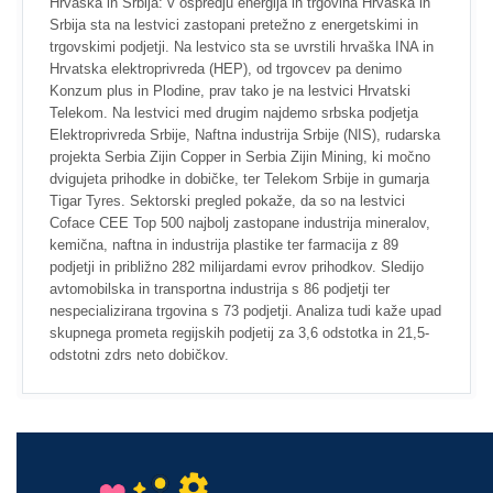
Hrvaška in Srbija: v ospredju energija in trgovina Hrvaška in
Srbija sta na lestvici zastopani pretežno z energetskimi in
trgovskimi podjetji. Na lestvico sta se uvrstili hrvaška INA in
Hrvatska elektroprivreda (HEP), od trgovcev pa denimo
Konzum plus in Plodine, prav tako je na lestvici Hrvatski
Telekom. Na lestvici med drugim najdemo srbska podjetja
Elektroprivreda Srbije, Naftna industrija Srbije (NIS), rudarska
projekta Serbia Zijin Copper in Serbia Zijin Mining, ki močno
dvigujeta prihodke in dobičke, ter Telekom Srbije in gumarja
Tigar Tyres. Sektorski pregled pokaže, da so na lestvici
Coface CEE Top 500 najbolj zastopane industrija mineralov,
kemična, naftna in industrija plastike ter farmacija z 89
podjetji in približno 282 milijardami evrov prihodkov. Sledijo
avtomobilska in transportna industrija s 86 podjetji ter
nespecializirana trgovina s 73 podjetji. Analiza tudi kaže upad
skupnega prometa regijskih podjetij za 3,6 odstotka in 21,5-
odstotni zdrs neto dobičkov.