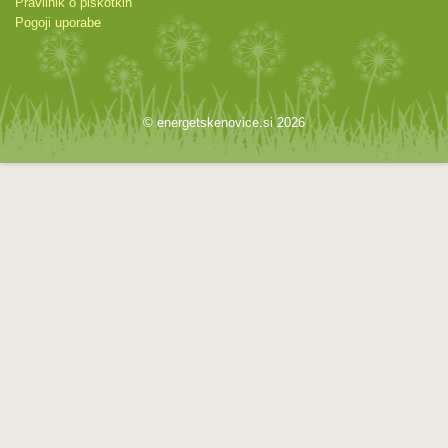
Pravilnik o piškotkih
Pogoji uporabe
© energetskenovice.si 2026