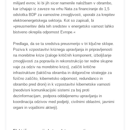
milijard evrov, ki bi jih sicer namenile naložbam v obrambo,
kar izhajajo iz zaveze na vrhu Nata za financiranje do 1,5
odstotka BDP za varnostne zmogljivosti, uporabi za krepitev
elektroenergetskega sektorja. Kot so zapisali, bi
»preusmeritev dela teh sredstev v energetsko varnost lahko
bistveno okrepila odpornost Evrope.«
Predlaga, da se ta sredstva preusmerijo v tri ključne sklope.
Poziva k vzpostavitvi kriznega upravljanja in pripravljenosti
na morebitne krize (zaloge kritičnih komponent, izboljšanje
zmogljivosti za popravila in rekonstrukcijo ter redne skupne
vaje za odziv na morebitno krizo), zaščiti kritične
infrastrukture (taktična obramba in dolgoročne strategije za
fizično zaščito, kibernetsko odpornost, redundanco in
obrambo pred droni) in k vzpostavitvi kibernetske varnosti
(neodvisni komunikacijski sistemi za boj proti
dezinformacijam, podpora oddaljenemu upravljanju in
koordinacija odzivov med podjetji, civilnimi oblastmi, javnimi
organi in vojaškimi akterji).