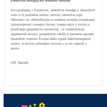
Električna energija kot sredstvo varnosti
Kot poudarjajo v Eurelectric, električna energija iz obnovljivih
virov ni le podnebna rešitev, temveč varnostna nuja.
Obnovljivi viri, elektrifikacija in sodobna omrežja zmanjšujejo
izpostavljenost zunanjim šokom, krepijo odziv v krizah in
povečujejo geopolitično avtonomijo. »Z modernizacijo
regulatornih okvirov, pospešitvijo naložb in pametno uporabo
obrambnih sredstev Evropa lahko zgradi elektroenergetski
sistem, ki bo kos prihodnjim izzivom,« so še zapisali v
pismu.
VIR: Našstik