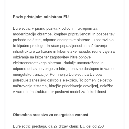
Poziv pristojnim ministrom EU
Eurelectric v pismu poziva k odločnim ukrepom za
modernizacijo obrambe, krepitev pripravljenosti in pospešitev
prehoda na čiste, odporne energetske sisteme. Izpostavljajo
tri ključne predloge. In sicer pripravljenost in načrtovanje
infrastrukture za fizične in kibernetske napade, redne vaje za
odzivanje na krize ter zagotovitev hitre obnove
elektroenergetskega sistema. Nadalje uravnoteženo in
odporno dobavno verigo za hitro, cenovno dostopno in varno
energetsko tranzicijo. Po mnenju Eurelectrica Evropa
potrebuje zanesljivo oskrbo z elektriko, To pomeni celostno
načrtovanje sistema, hitrejše pridobivanje dovoljenj, naložbe
v varno infrastrukturo ter poslovni model za fleksibilnost.
Obrambna sredstva za energetsko varnost
Eurelectric predlaga, da 27 držav članic EU del od 250