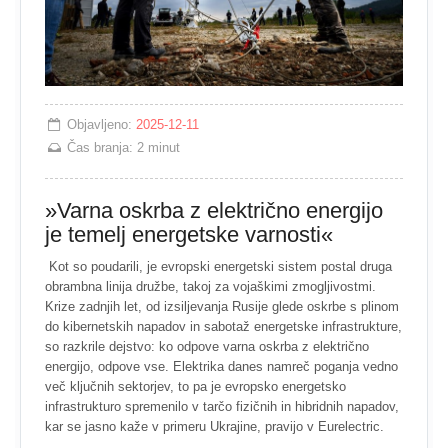
Objavljeno:
2025-12-11
Čas branja:
2 minut
»Varna oskrba z električno energijo
je temelj energetske varnosti«
Kot so poudarili, je evropski energetski sistem postal druga
obrambna linija družbe, takoj za vojaškimi zmogljivostmi.
Krize zadnjih let, od izsiljevanja Rusije glede oskrbe s plinom
do kibernetskih napadov in sabotaž energetske infrastrukture,
so razkrile dejstvo: ko odpove varna oskrba z električno
energijo, odpove vse. Elektrika danes namreč poganja vedno
več ključnih sektorjev, to pa je evropsko energetsko
infrastrukturo spremenilo v tarčo fizičnih in hibridnih napadov,
kar se jasno kaže v primeru Ukrajine, pravijo v Eurelectric.