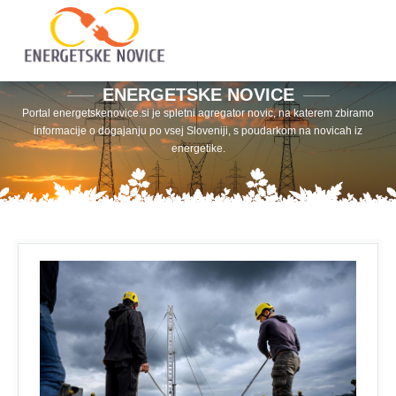
ENERGETSKE NOVICE
Portal energetskenovice.si je spletni agregator novic, na katerem zbiramo
informacije o dogajanju po vsej Sloveniji, s poudarkom na novicah iz
energetike.