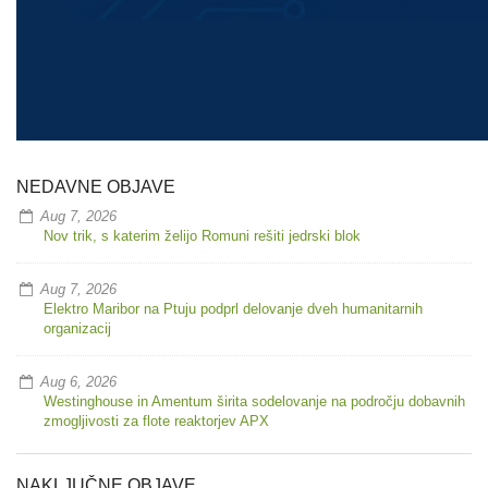
NEDAVNE OBJAVE
Aug 7, 2026
Nov trik, s katerim želijo Romuni rešiti jedrski blok
Aug 7, 2026
Elektro Maribor na Ptuju podprl delovanje dveh humanitarnih
organizacij
Aug 6, 2026
Westinghouse in Amentum širita sodelovanje na področju dobavnih
zmogljivosti za flote reaktorjev APX
NAKLJUČNE OBJAVE