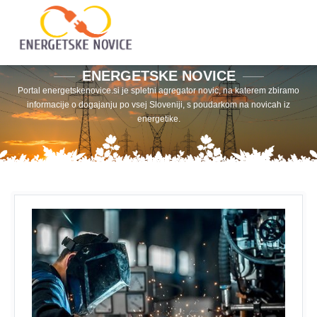
ENERGETSKE NOVICE
Portal energetskenovice.si je spletni agregator novic, na katerem zbiramo
informacije o dogajanju po vsej Sloveniji, s poudarkom na novicah iz
energetike.