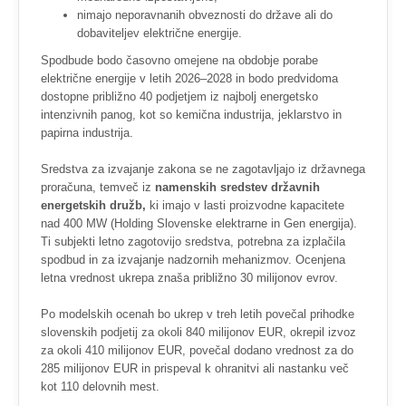
nimajo neporavnanih obveznosti do države ali do
dobaviteljev električne energije.
Spodbude bodo časovno omejene na obdobje porabe
električne energije v letih 2026–2028 in bodo predvidoma
dostopne približno 40 podjetjem iz najbolj energetsko
intenzivnih panog, kot so kemična industrija, jeklarstvo in
papirna industrija.
Sredstva za izvajanje zakona se ne zagotavljajo iz državnega
proračuna, temveč iz
namenskih sredstev državnih
energetskih družb,
ki imajo v lasti proizvodne kapacitete
nad 400 MW (Holding Slovenske elektrarne in Gen energija).
Ti subjekti letno zagotovijo sredstva, potrebna za izplačila
spodbud in za izvajanje nadzornih mehanizmov. Ocenjena
letna vrednost ukrepa znaša približno 30 milijonov evrov.
Po modelskih ocenah bo ukrep v treh letih povečal prihodke
slovenskih podjetij za okoli 840 milijonov EUR, okrepil izvoz
za okoli 410 milijonov EUR, povečal dodano vrednost za do
285 milijonov EUR in prispeval k ohranitvi ali nastanku več
kot 110 delovnih mest.