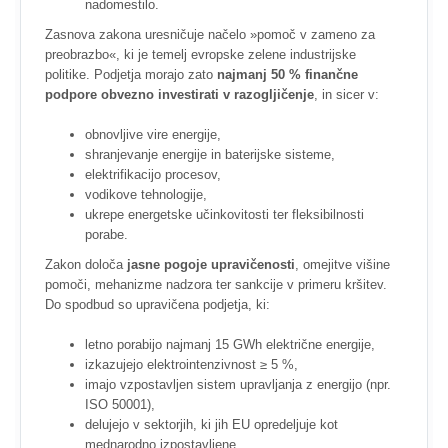
nadomestilo.
Zasnova zakona uresničuje načelo »pomoč v zameno za
preobrazbo«, ki je temelj evropske zelene industrijske
politike. Podjetja morajo zato
najmanj 50 % finančne
podpore obvezno investirati v razogljičenje
, in sicer v:
obnovljive vire energije,
shranjevanje energije in baterijske sisteme,
elektrifikacijo procesov,
vodikove tehnologije,
ukrepe energetske učinkovitosti ter fleksibilnosti
porabe.
Zakon določa
jasne pogoje upravičenosti
, omejitve višine
pomoči, mehanizme nadzora ter sankcije v primeru kršitev.
Do spodbud so upravičena podjetja, ki:
letno porabijo najmanj 15 GWh električne energije,
izkazujejo elektrointenzivnost ≥ 5 %,
imajo vzpostavljen sistem upravljanja z energijo (npr.
ISO 50001),
delujejo v sektorjih, ki jih EU opredeljuje kot
mednarodno izpostavljene,