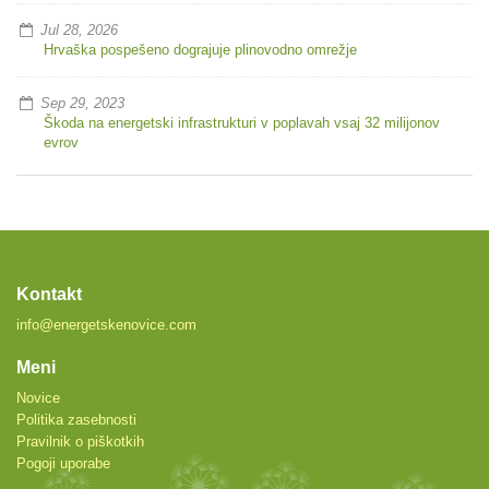
Jul 28, 2026
Hrvaška pospešeno dograjuje plinovodno omrežje
Sep 29, 2023
Škoda na energetski infrastrukturi v poplavah vsaj 32 milijonov
evrov
Kontakt
info@energetskenovice.com
Meni
Novice
Politika zasebnosti
Pravilnik o piškotkih
Pogoji uporabe