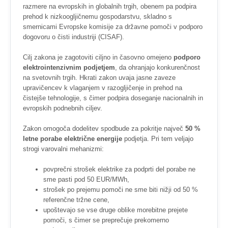
razmere na evropskih in globalnih trgih, obenem pa podpira
prehod k nizkoogljičnemu gospodarstvu, skladno s
smernicami Evropske komisije za državne pomoči v podporo
dogovoru o čisti industriji (CISAF).
Cilj zakona je zagotoviti ciljno in časovno omejeno
podporo
elektrointenzivnim podjetjem
, da ohranjajo konkurenčnost
na svetovnih trgih. Hkrati zakon uvaja jasne zaveze
upravičencev k vlaganjem v razogljičenje in prehod na
čistejše tehnologije, s čimer podpira doseganje nacionalnih in
evropskih podnebnih ciljev.
Zakon omogoča dodelitev spodbude za pokritje največ
50 %
letne porabe električne energije
podjetja. Pri tem veljajo
strogi varovalni mehanizmi:
povprečni strošek elektrike za podprti del porabe ne
sme pasti pod 50 EUR/MWh,
strošek po prejemu pomoči ne sme biti nižji od 50 %
referenčne tržne cene,
upoštevajo se vse druge oblike morebitne prejete
pomoči, s čimer se preprečuje prekomerno