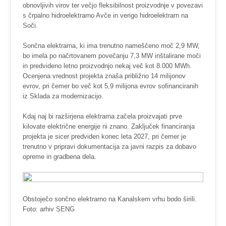
obnovljivih virov ter večjo fleksibilnost proizvodnje v povezavi
s črpalno hidroelektrarno Avče in verigo hidroelektrarn na
Soči.
Sončna elektrarna, ki ima trenutno nameščeno moč 2,9 MW,
bo imela po načrtovanem povečanju 7,3 MW inštalirane moči
in predvideno letno proizvodnjo nekaj več kot 8.000 MWh.
Ocenjena vrednost projekta znaša približno 14 milijonov
evrov, pri čemer bo več kot 5,9 milijona evrov sofinanciranih
iz Sklada za modernizacijo.
Kdaj naj bi razširjena elektrarna začela proizvajati prve
kilovate električne energije ni znano. Zaključek financiranja
projekta je sicer predviden konec leta 2027, pri čemer je
trenutno v pripravi dokumentacija za javni razpis za dobavo
opreme in gradbena dela.
Obstoječo sončno elektrarno na Kanalskem vrhu bodo širili.
Foto: arhiv SENG