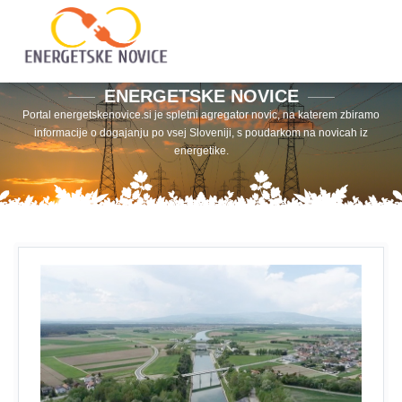
ENERGETSKE NOVICE
Portal energetskenovice.si je spletni agregator novic, na katerem zbiramo
informacije o dogajanju po vsej Sloveniji, s poudarkom na novicah iz
energetike.