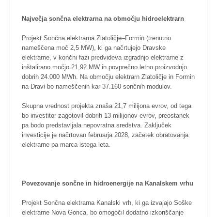
Največja sončna elektrarna na območju hidroelektrarn
Projekt Sončna elektrarna Zlatoličje–Formin (trenutno
nameščena moč 2,5 MW), ki ga načrtujejo Dravske
elektrarne, v končni fazi predvideva izgradnjo elektrarne z
inštalirano močjo 21,92 MW in povprečno letno proizvodnjo
dobrih 24.000 MWh. Na območju elektrarn Zlatoličje in Formin
na Dravi bo nameščenih kar 37.160 sončnih modulov.
Skupna vrednost projekta znaša 21,7 milijona evrov, od tega
bo investitor zagotovil dobrih 13 milijonov evrov, preostanek
pa bodo predstavljala nepovratna sredstva. Zaključek
investicije je načrtovan februarja 2028, začetek obratovanja
elektrarne pa marca istega leta.
Povezovanje sončne in hidroenergije na Kanalskem vrhu
Projekt Sončna elektrarna Kanalski vrh, ki ga izvajajo Soške
elektrarne Nova Gorica, bo omogočil dodatno izkoriščanje