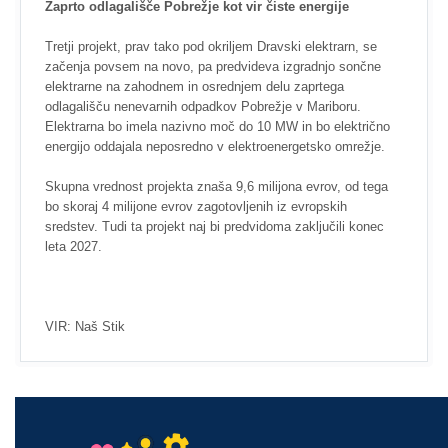
Zaprto odlagališče Pobrežje kot vir čiste energije
Tretji projekt, prav tako pod okriljem Dravski elektrarn, se
začenja povsem na novo, pa predvideva izgradnjo sončne
elektrarne na zahodnem in osrednjem delu zaprtega
odlagališču nenevarnih odpadkov Pobrežje v Mariboru.
Elektrarna bo imela nazivno moč do 10 MW in bo električno
energijo oddajala neposredno v elektroenergetsko omrežje.
Skupna vrednost projekta znaša 9,6 milijona evrov, od tega
bo skoraj 4 milijone evrov zagotovljenih iz evropskih
sredstev. Tudi ta projekt naj bi predvidoma zaključili konec
leta 2027.
VIR: Naš Stik