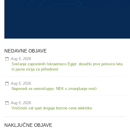
NEDAVNE OBJAVE
Aug 5, 2026
Srečanje zaposlenih Iskraemeco Egipt: dosežki prve polovice leta
in jasna vizija za prihodnost
Aug 5, 2026
Napovedi se uresničujejo: NEK v zmanjšanje moči
Aug 5, 2026
Vročinski val spet dviguje borzne cene elektrike
NAKLJUČNE OBJAVE