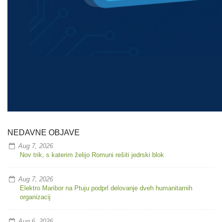
NEDAVNE OBJAVE
Aug 7, 2026
Nov trik, s katerim želijo Romuni rešiti jedrski blok
Aug 7, 2026
Elektro Maribor na Ptuju podprl delovanje dveh humanitarnih
organizacij
Aug 6, 2026