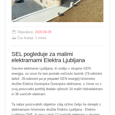
Objavljeno:
2026-06-08
Čas branja:
1 minut
SEL pogleduje za malimi
elektrarnami Elektra Ljubljana
Savske elektrarne Ljubljana, ki sodijo v skupino GEN
energija, so sicer že lani postale večinski lastnik (74-odstotni
delež, 26-odstotni pa je pripadel GEN energiji) hčerinske
družbe Elektra Gorenjska Gorenjske elektrarne, s čimer so v
svoj proizvodni portfelj dodale njihovih 14 malih hidroelektrarn
in 36 sončnih elektrarn.
Ta nabor proizvodnih objektov zdaj očitno želijo še okrepiti z
elektrarnami hčerinske družbe Elektro Ljubljana - Elektro
Ljubljana OVE, ki ima v lasti 12 sončnih elektrarn s skupno