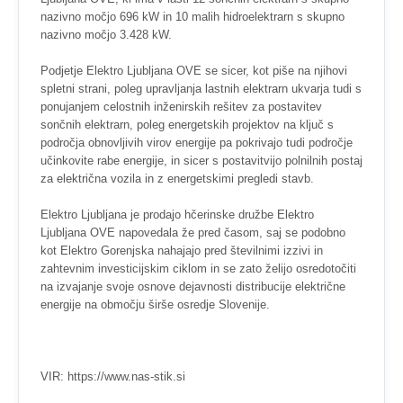
nazivno močjo 696 kW in 10 malih hidroelektrarn s skupno
nazivno močjo 3.428 kW.
Podjetje Elektro Ljubljana OVE se sicer, kot piše na njihovi
spletni strani, poleg upravljanja lastnih elektrarn ukvarja tudi s
ponujanjem celostnih inženirskih rešitev za postavitev
sončnih elektrarn, poleg energetskih projektov na ključ s
področja obnovljivih virov energije pa pokrivajo tudi področje
učinkovite rabe energije, in sicer s postavitvijo polnilnih postaj
za električna vozila in z energetskimi pregledi stavb.
Elektro Ljubljana je prodajo hčerinske družbe Elektro
Ljubljana OVE napovedala že pred časom, saj se podobno
kot Elektro Gorenjska nahajajo pred številnimi izzivi in
zahtevnim investicijskim ciklom in se zato želijo osredotočiti
na izvajanje svoje osnove dejavnosti distribucije električne
energije na območju širše osredje Slovenije.
VIR: https://www.nas-stik.si