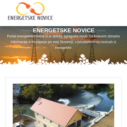
ENERGETSKE NOVICE
Portal energetskenovice.si je spletni agregator novic, na katerem zbiramo
informacije o dogajanju po vsej Sloveniji, s poudarkom na novicah iz
energetike.