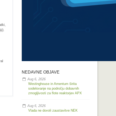
tki,
ji).
val
NEDAVNE OBJAVE
Aug 6, 2026
Westinghouse in Amentum širita
sodelovanje na področju dobavnih
zmogljivosti za flote reaktorjev APX
Aug 6, 2026
Vlada ne dovoli zaustavitve NEK