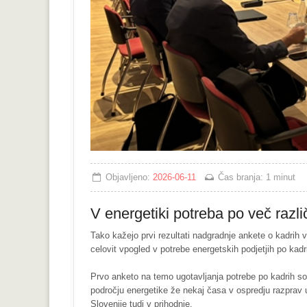
Objavljeno:
2026-06-11
Čas branja:
1 minut
V energetiki potreba po več različ
Tako kažejo prvi rezultati nadgradnje ankete o kadrih v
celovit vpogled v potrebe energetskih podjetjih po kadr
Prvo anketo na temo ugotavljanja potrebe po kadrih so 
področju energetike že nekaj časa v ospredju razprav 
Slovenije tudi v prihodnje.