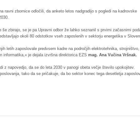
 ravni zbornice odločili, da anketo letos nadgradijo s pogledi na kadrovske
 2030.
e še zbirajo, se je pa Upravni odbor že lahko seznanil s prvimi začasnimi poda
predstavljajo okoli 80 odstotkov vseh zaposlenih v sektorju energetika v Sloveni
jih letih zaposlovale predvsem kadre na področjih elektrotehnika, strojništvo,
in informatika,« je dejala izvršna direktorica EZS
mag. Ana Vučina Vršnak.
i z napovedjo, da se do leta 2030 v panogi obeta večje število upokojitev.
poslovanja, tako da se pričakuje, da bo sektor konec tega desetletja zaposlo