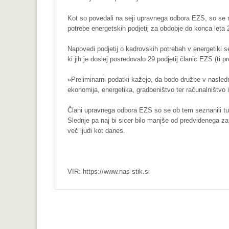
Kot so povedali na seji upravnega odbora EZS, so se na
potrebe energetskih podjetij za obdobje do konca leta
Napovedi podjetij o kadrovskih potrebah v energetiki s
ki jih je doslej posredovalo 29 podjetij članic EZS (ti 
»Preliminarni podatki kažejo, da bodo družbe v nasledn
ekonomija, energetika, gradbeništvo ter računalništvo 
Člani upravnega odbora EZS so se ob tem seznanili tud
Slednje pa naj bi sicer bilo manjše od predvidenega za
več ljudi kot danes.
VIR: https://www.nas-stik.si