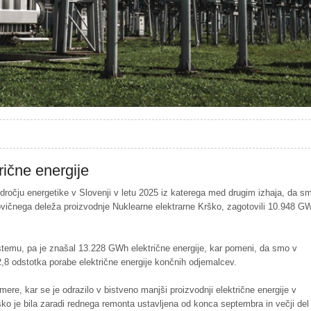
rične energije
odročju energetike v Slovenji v letu 2025 iz katerega med drugim izhaja, da s
ovičnega deleža proizvodnje Nuklearne elektrarne Krško, zagotovili 10.948 G
temu, pa je znašal 13.228 GWh električne energije, kar pomeni, da smo v
82,8 odstotka porabe električne energije končnih odjemalcev.
re, kar se je odrazilo v bistveno manjši proizvodnji električne energije v
rško je bila zaradi rednega remonta ustavljena od konca septembra in večji del