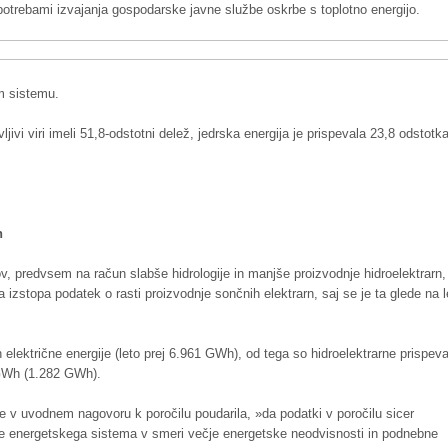
potrebami izvajanja gospodarske javne službe oskrbe s toplotno energijo.
m sistemu.
ivi viri imeli 51,8-odstotni delež, jedrska energija je prispevala 23,8 odstotka
n
ov, predvsem na račun slabše hidrologije in manjše proizvodnje hidroelektrarn,
izstopa podatek o rasti proizvodnje sončnih elektrarn, saj se je ta glede na l
 električne energije (leto prej 6.961 GWh), od tega so hidroelektrarne prispeva
GWh (1.282 GWh).
e v uvodnem nagovoru k poročilu poudarila, »da podatki v poročilu sicer
azbe energetskega sistema v smeri večje energetske neodvisnosti in podnebne