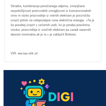
Skratka, kombinacija povečanega odjema, zmanjšane
razpoložljivosti proizvodnih zmogljivosti iz konvencionalnih
virov in nizke proizvodnje iz vetrnih elektrarn je povzročila
izrazit pritisk na veleprodajne cene električne energije. »Ta je
še posebej izrazit v večernih urah, ko je poraba praviloma
visoka, proizvodnja iz sončnih elektrarn pa zaradi naravnih
danosti minimalna ali je ni,« je zaključil Bohinec.
VIR: ww.nas-stik.si/