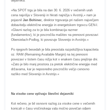
dejavnika.
»Na SPOT trgu je bila na dan 30. 6. 2026 v večernih urah
cena najvišja v Sloveniji in hkrati najnižja v Avstriji,« nam je
pojasnil
Jan Bohinec
, direktor trgovanja pri našem največjem
dobavitelju električne energije in energetskem trgovcu GEN-I.
»Glavni razlog za to je bila kombinacija razmer
(fundamentov), ki je povzročila mašitev na prenosni povezavi
Obersielach-Podlog, ki povezuje Slovenijo in Avstrijo.«
Po njegovih besedah je bila preostala razpoložljiva kapaciteta
oz. RAM (Remaining Available Margin) na tej prenosni
povezavi v tistem času nižja kot v enakem času prejšnje dni.
»Zato je bilo manj prostora za pretok električne energije med
državama, kar je neposredno povzročilo večjo cenovno
razliko med Slovenijo in Avstrijo.«
Na visoke cene vplivajo številni dejavniki
Kot rečeno, je bil osnovni razlog za visoke cene v večernih
konicah v času vročinskega vala močno povečan odjem