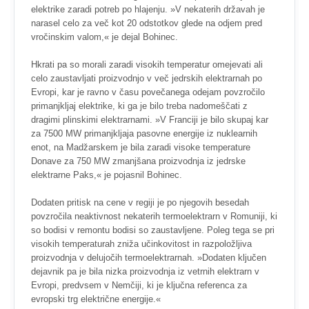
elektrike zaradi potreb po hlajenju. »V nekaterih državah je
narasel celo za več kot 20 odstotkov glede na odjem pred
vročinskim valom,« je dejal Bohinec.
Hkrati pa so morali zaradi visokih temperatur omejevati ali
celo zaustavljati proizvodnjo v več jedrskih elektrarnah po
Evropi, kar je ravno v času povečanega odejam povzročilo
primanjkljaj elektrike, ki ga je bilo treba nadomeščati z
dragimi plinskimi elektrarnami. »V Franciji je bilo skupaj kar
za 7500 MW primanjkljaja pasovne energije iz nuklearnih
enot, na Madžarskem je bila zaradi visoke temperature
Donave za 750 MW zmanjšana proizvodnja iz jedrske
elektrarne Paks,« je pojasnil Bohinec.
Dodaten pritisk na cene v regiji je po njegovih besedah
povzročila neaktivnost nekaterih termoelektrarn v Romuniji, ki
so bodisi v remontu bodisi so zaustavljene. Poleg tega se pri
visokih temperaturah zniža učinkovitost in razpoložljiva
proizvodnja v delujočih termoelektrarnah. »Dodaten ključen
dejavnik pa je bila nizka proizvodnja iz vetrnih elektrarn v
Evropi, predvsem v Nemčiji, ki je ključna referenca za
evropski trg električne energije.«