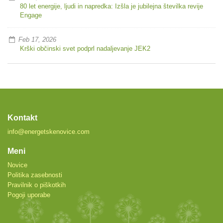
80 let energije, ljudi in napredka: Izšla je jubilejna številka revije
Engage
Feb 17, 2026
Krški občinski svet podprl nadaljevanje JEK2
Kontakt
info@energetskenovice.com
Meni
Novice
Politika zasebnosti
Pravilnik o piškotkih
Pogoji uporabe