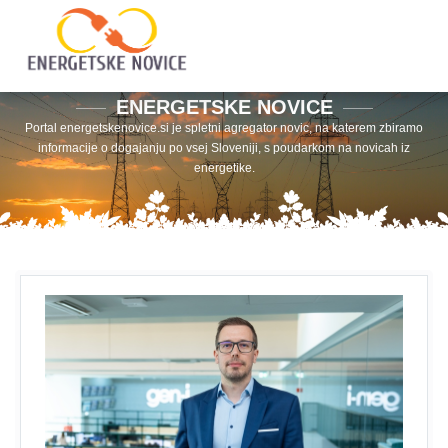
ENERGETSKE NOVICE
Portal energetskenovice.si je spletni agregator novic, na katerem zbiramo
informacije o dogajanju po vsej Sloveniji, s poudarkom na novicah iz
energetike.