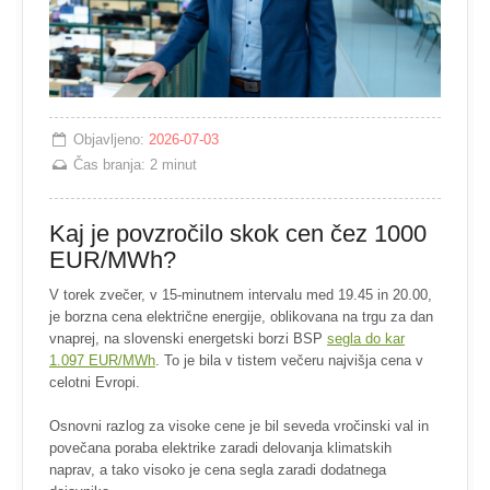
Objavljeno:
2026-07-03
Čas branja:
2 minut
Kaj je povzročilo skok cen čez 1000
EUR/MWh?
V torek zvečer, v 15-minutnem intervalu med 19.45 in 20.00,
je borzna cena električne energije, oblikovana na trgu za dan
vnaprej, na slovenski energetski borzi BSP
segla do kar
1.097 EUR/MWh
. To je bila v tistem večeru najvišja cena v
celotni Evropi.
Osnovni razlog za visoke cene je bil seveda vročinski val in
povečana poraba elektrike zaradi delovanja klimatskih
naprav, a tako visoko je cena segla zaradi dodatnega