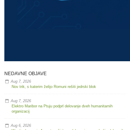
NEDAVNE OBJAVE
Aug 7, 2026
Nov trik, s katerim želijo Romuni rešiti jedrski blok
Aug 7, 2026
Elektro Maribor na Ptuju podprl delovanje dveh humanitarnih
organizacij
Aug 6, 2026