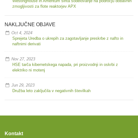
Westinghouse in Amentum širita sodelovanje na področju dobavnih
zmogljivosti za flote reaktorjev APX
NAKLJUČNE OBJAVE
Oct 4, 2024
Sprejeta Uredba o ukrepih za zagotavljanje preskrbe z nafto in
naftnimi derivati
Nov 27, 2023
HSE tarča kibernetskega napada, pri proizvodnji in oskrbi z
elektriko ni motenj
Jun 29, 2023
Družba leto zaključila v negativnih številkah
Kontakt