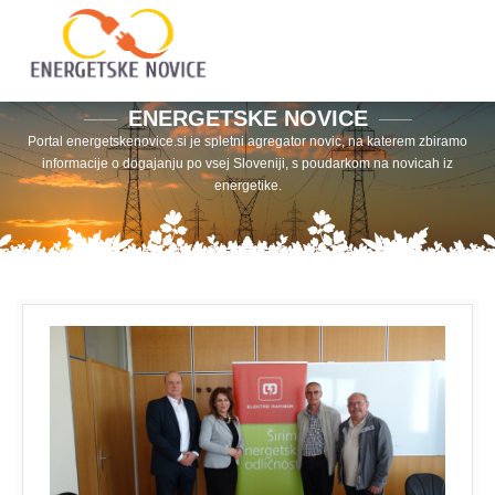
ENERGETSKE NOVICE
Portal energetskenovice.si je spletni agregator novic, na katerem zbiramo
informacije o dogajanju po vsej Sloveniji, s poudarkom na novicah iz
energetike.