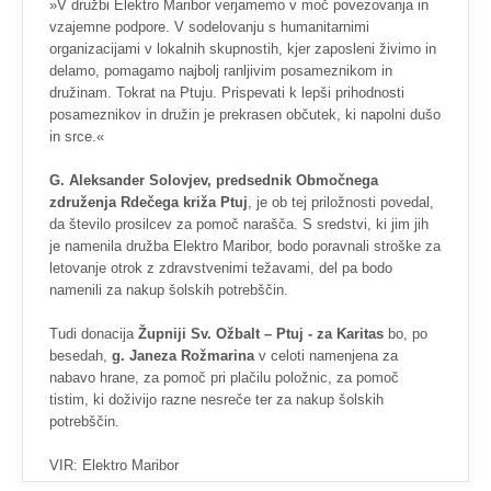
»V družbi Elektro Maribor verjamemo v moč povezovanja in
vzajemne podpore. V sodelovanju s humanitarnimi
organizacijami v lokalnih skupnostih, kjer zaposleni živimo in
delamo, pomagamo najbolj ranljivim posameznikom in
družinam. Tokrat na Ptuju. Prispevati k lepši prihodnosti
posameznikov in družin je prekrasen občutek, ki napolni dušo
in srce.«
G. Aleksander Solovjev, predsednik Območnega
združenja Rdečega križa Ptuj
, je ob tej priložnosti povedal,
da število prosilcev za pomoč narašča. S sredstvi, ki jim jih
je namenila družba Elektro Maribor, bodo poravnali stroške za
letovanje otrok z zdravstvenimi težavami, del pa bodo
namenili za nakup šolskih potrebščin.
Tudi donacija
Župniji Sv. Ožbalt – Ptuj - za Karitas
bo, po
besedah,
g. Janeza Rožmarina
v celoti namenjena za
nabavo hrane, za pomoč pri plačilu položnic, za pomoč
tistim, ki doživijo razne nesreče ter za nakup šolskih
potrebščin.
VIR: Elektro Maribor