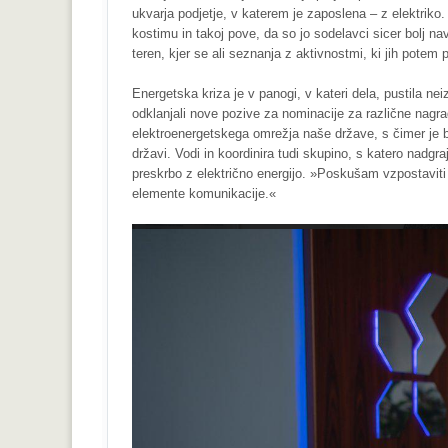
ukvarja podjetje, v katerem je zaposlena – z elektrik
kostimu in takoj pove, da so jo sodelavci sicer bolj na
teren, kjer se ali seznanja z aktivnostmi, ki jih potem 
Energetska kriza je v panogi, v kateri dela, pustila ne
odklanjali nove pozive za nominacije za različne nagr
elektroenergetskega omrežja naše države, s čimer je
državi. Vodi in koordinira tudi skupino, s katero nadgr
preskrbo z električno energijo. »Poskušam vzpostaviti 
elemente komunikacije.«