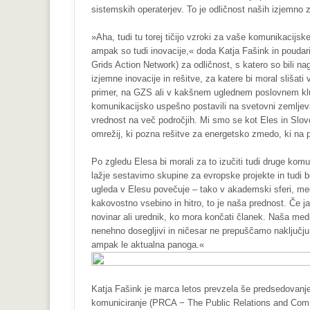
sistemskih operaterjev. To je odličnost naših izjemno 
»Aha, tudi tu torej tičijo vzroki za vaše komunikacijs
ampak so tudi inovacije,« doda Katja Fašink in poudari
Grids Action Network) za odličnost, s katero so bili 
izjemne inovacije in rešitve, za katere bi moral slišat
primer, na GZS ali v kakšnem uglednem poslovnem klubu
komunikacijsko uspešno postavili na svetovni zemljevid,
vrednost na več področjih. Mi smo se kot Eles in Slove
omrežij, ki pozna rešitve za energetsko zmedo, ki na 
Po zgledu Elesa bi morali za to izučiti tudi druge ko
lažje sestavimo skupine za evropske projekte in tudi b
ugleda v Elesu povečuje – tako v akademski sferi, me
kakovostno vsebino in hitro, to je naša prednost. Če jaz
novinar ali urednik, ko mora končati članek. Naša me
nenehno dosegljivi in ničesar ne prepuščamo naključj
ampak le aktualna panoga.«
Katja Fašink je marca letos prevzela še predsedovanj
komuniciranje (PRCA − The Public Relations and Commu