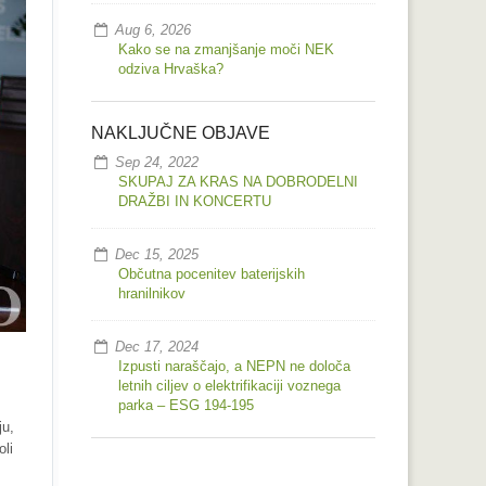
Aug 6, 2026
Kako se na zmanjšanje moči NEK
odziva Hrvaška?
NAKLJUČNE OBJAVE
Sep 24, 2022
SKUPAJ ZA KRAS NA DOBRODELNI
DRAŽBI IN KONCERTU
Dec 15, 2025
Občutna pocenitev baterijskih
hranilnikov
Dec 17, 2024
Izpusti naraščajo, a NEPN ne določa
letnih ciljev o elektrifikaciji voznega
parka – ESG 194-195
ju,
oli