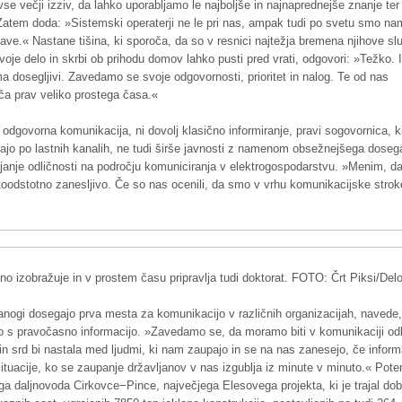
vse večji izziv, da lahko uporabljamo le najboljše in najnaprednejše znanje ter
atem doda: »Sistemski operaterji ne le pri nas, ampak tudi po svetu smo na
ave.« Nastane tišina, ki sporoča, da so v resnici najtežja bremena njihove sl
 svoje delo in skrbi ob prihodu domov lahko pusti pred vrati, odgovori: »Težko. 
ma dosegljivi. Zavedamo se svoje odgovornosti, prioritet in nalog. Te od nas
ča prav veliko prostega časa.«
odgovorna komunikacija, ni dovolj klasično informiranje, pravi sogovornica, k
rajo po lastnih kanalih, ne tudi širše javnosti z namenom obsežnejšega dosega
njanje odličnosti na področju komuniciranja v elektrogospodarstvu. »Menim, da
stoodstotno zanesljivo. Če so nas ocenili, da smo v vrhu komunikacijske strok
 izobražuje in v prostem času pripravlja tudi doktorat. FOTO: Črt Piksi/Del
anogi dosegajo prva mesta za komunikacijo v različnih organizacijah, navede
jo s pravočasno informacijo. »Zavedamo se, da moramo biti v komunikaciji odl
 in srd bi nastala med ljudmi, ki nam zaupajo in se na nas zanesejo, če inform
o situacije, ko se zaupanje državljanov v nas izgublja iz minute v minuto.« Pot
ga daljnovoda Cirkovce−Pince, največjega Elesovega projekta, ki je trajal dob