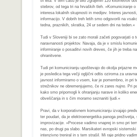
tri leta. V tem času je bilo zgrajenih 120 kilometrov d
stebrov, od tega tri na hrvaških tleh. »Komuniciranje 
interesa lokalnih skupnosti in medijev. Interes javnost
informacijo. V dobrih treh letih smo odgovorili na vsa
tedna, praznikih, skratka, 24 ur sedem dni na teden.«
Tudi v Sloveniji bi se zato morali začeti pogovarjati o
naravnanosti projektov. Navaja, da je v smislu komunici
informiranje o posaditvi novih dreves, če jih je treba n
ohranitvene.
Tudi pri komuniciranju upoštevajo do okolja prijazne m
je posledica tega večji ogljični odtis oziroma za urav
javnost informiramo o vsem, kar je pomembno, in pri t
strežnikov ne obremenjujemo, če ni zares nujno. Pri p
kako smo pripomogli k ohranjanju narave in koliko ener
obveščanja in s čim moramo seznaniti ljudi.«
Pravi, da v korporativnem komuniciranju izvajajo predv
ter poudari, da je elektroenergetika panoga preživetja
improvizacije. »Procese vadimo vnaprej in smo pri tem bo
nas, po drugi pa slabo. Marsikateri evropski sistemski
intenzivno treniral in s tem strašil. Mi raje pridno v