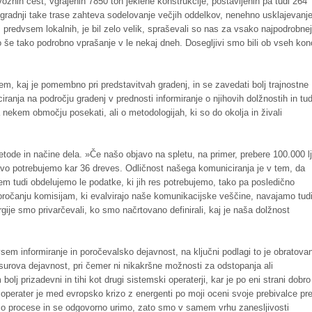
ovoznih cest, vgrajenih 7850 ton jeklene konstrukcije, postavljenih pa tudi 264
o gradnji take trase zahteva sodelovanje večjih oddelkov, nenehno usklajevanj
i, predvsem lokalnih, je bil zelo velik, spraševali so nas za vsako najpodrobne
ko še tako podrobno vprašanje v le nekaj dneh. Dosegljivi smo bili ob vseh kon
 tem, kaj je pomembno pri predstavitvah gradenj, in se zavedati bolj trajnostne
ranja na področju gradenj v prednosti informiranje o njihovih dolžnostih in tud
a nekem območju posekati, ali o metodologijah, ki so do okolja in živali
etode in načine dela. »Če našo objavo na spletu, na primer, prebere 100.000 lj
navo potrebujemo kar 36 dreves. Odličnost našega komuniciranja je v tem, da
em tudi obdelujemo le podatke, ki jih res potrebujemo, tako pa posledično
oročanju komisijam, ki evalvirajo naše komunikacijske veščine, navajamo tudi
gije smo privarčevali, ko smo načrtovano definirali, kaj je naša dolžnost
sem informiranje in poročevalsko dejavnost, na ključni podlagi to je obratovan
, surova dejavnost, pri čemer ni nikakršne možnosti za odstopanja ali
lj prizadevni in tihi kot drugi sistemski operaterji, kar je po eni strani dobro
 operater je med evropsko krizo z energenti po moji oceni svoje prebivalce pr
adimo procese in se odgovorno urimo, zato smo v samem vrhu zanesljivosti