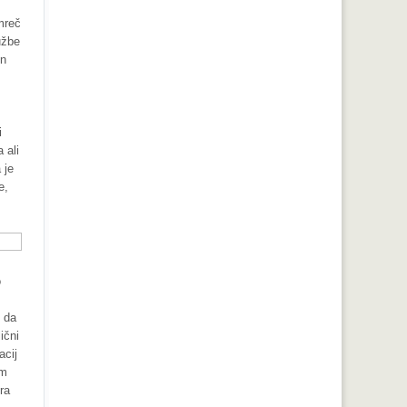
mreč
užbe
In
i
 ali
 je
e,
o
, da
ični
acij
em
ra