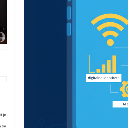
i je
m se