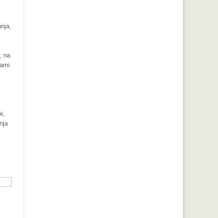
nja,
, na
sami
i,
nja