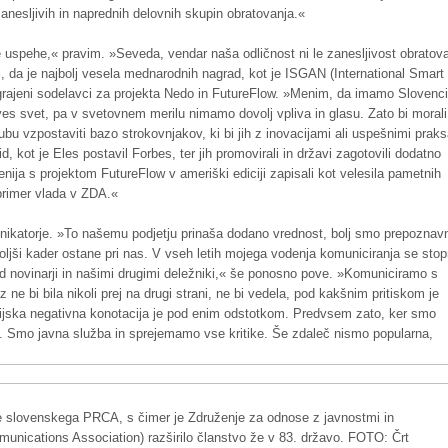
zanesljivih in naprednih delovnih skupin obratovanja.«
ke uspehe,« pravim. »Seveda, vendar naša odličnost ni le zanesljivost obratova
, da je najbolj vesela mednarodnih nagrad, kot je ISGAN (International Smart
nagrajeni sodelavci za projekta Nedo in FutureFlow. »Menim, da imamo Slovenci
i ves svet, pa v svetovnem merilu nimamo dovolj vpliva in glasu. Zato bi morali
 vzpostaviti bazo strokovnjakov, ki bi jih z inovacijami ali uspešnimi prak
 kot je Eles postavil Forbes, ter jih promovirali in državi zagotovili dodatno
nija s projektom FutureFlow v ameriški ediciji zapisali kot velesila pametnih
primer vlada v ZDA.«
munikatorje. »To našemu podjetju prinaša dodano vrednost, bolj smo prepoznavn
oljši kader ostane pri nas. V vseh letih mojega vodenja komuniciranja se stop
d novinarji in našimi drugimi deležniki,« še ponosno pove. »Komuniciramo s
 ne bi bila nikoli prej na drugi strani, ne bi vedela, pod kakšnim pritiskom je
dijska negativna konotacija je pod enim odstotkom. Predvsem zato, ker smo
u. Smo javna služba in sprejemamo vse kritike. Še zdaleč nismo popularna,
e slovenskega PRCA, s čimer je Združenje za odnose z javnostmi in
nications Association) razširilo članstvo že v 83. državo. FOTO: Črt