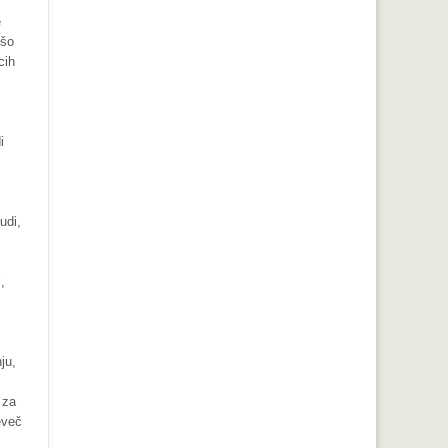
e
jšo
cih
i
udi,
,
ju,
 za
eveč