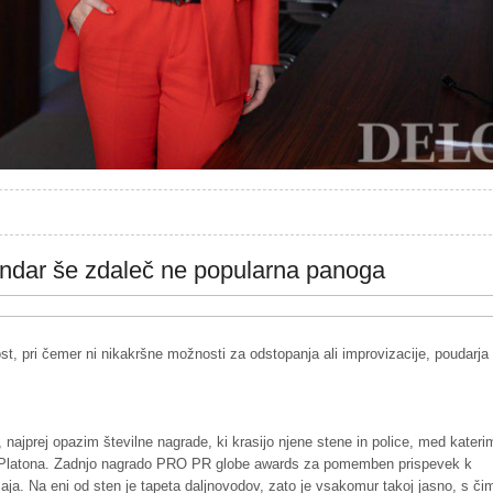
vendar še zdaleč ne popularna panoga
st, pri čemer ni nikakršne možnosti za odstopanja ali improvizacije, poudarja
, najprej opazim številne nagrade, ki krasijo njene stene in police, med katerim
jigi Platona. Zadnjo nagrado PRO PR globe awards za pomemben prispevek k
aja. Na eni od sten je tapeta daljnovodov, zato je vsakomur takoj jasno, s či