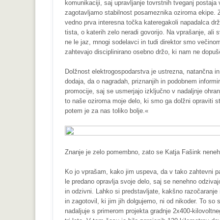
komunikaciji, saj upravljanje tovrstnih tveganj postaja 
zagotavljamo stabilnost posameznika oziroma ekipe. Z
vedno prva interesna točka kateregakoli napadalca drž
tista, o katerih zelo neradi govorijo. Na vprašanje, ali
ne le jaz, mnogi sodelavci in tudi direktor smo večino
zahtevajo disciplinirano osebno držo, ki nam ne dopuš
Dolžnost elektrogospodarstva je ustrezna, natančna in 
dodaja, da o nagradah, priznanjih in podobnem informi
promocije, saj se usmerjajo izključno v nadaljnje ohra
to naše oziroma moje delo, ki smo ga dolžni opraviti 
potem je za nas toliko bolje.«
Znanje je zelo pomembno, zato se Katja Fašink nenehno
Ko jo vprašam, kako jim uspeva, da v tako zahtevni p
le predano opravlja svoje delo, saj se nenehno odziva
in odzivni. Lahko si predstavljate, kakšno razočaranje
in zagotovil, ki jim jih dolgujemo, ni od nikoder. To s
nadaljuje s primerom projekta gradnje 2x400-kilovoltne