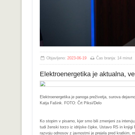
Objavljeno:
2023-06-19
Čas branja:
14 minut
Elektroenergetika je aktualna, 
Elektroenergetika je panoga preživetja, surova dejavno
Katja Fašink. FOTO: Črt Piksi/Delo
Ko stopim v pisarno, kjer smo bili zmenjeni za intervju
tudi ženski torzo iz idrijske čipke, Ustavo RS in kn
razvoju odnosov z javnostmi je prejela pred kratkim, m