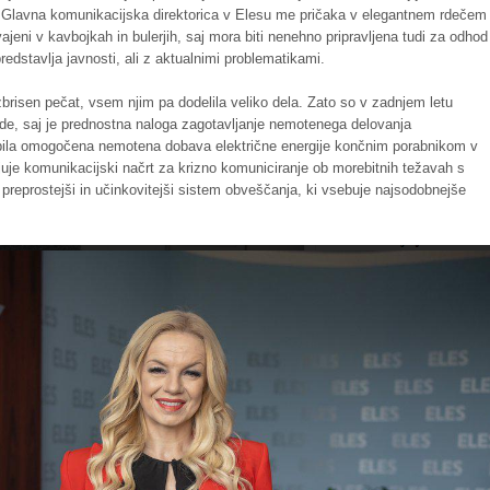
o. Glavna komunikacijska direktorica v Elesu me pričaka v elegantnem rdečem
vajeni v kavbojkah in bulerjih, saj mora biti nenehno pripravljena tudi za odhod
predstavlja javnosti, ali z aktualnimi problematikami.
izbrisen pečat, vsem njim pa dodelila veliko dela. Zato so v zadnjem letu
ade, saj je prednostna naloga zagotavljanje nemotenega delovanja
 bila omogočena nemotena dobava električne energije končnim porabnikom v
ajuje komunikacijski načrt za krizno komuniciranje ob morebitnih težavah s
preprostejši in učinkovitejši sistem obveščanja, ki vsebuje najsodobnejše