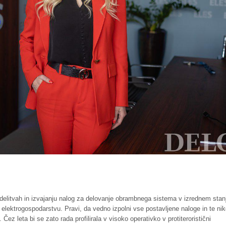
predelitvah in izvajanju nalog za delovanje obrambnega sistema v izrednem stan
 elektrogospodarstvu. Pravi, da vedno izpolni vse postavljene naloge in te nik
 Čez leta bi se zato rada profilirala v visoko operativko v protiteroristični