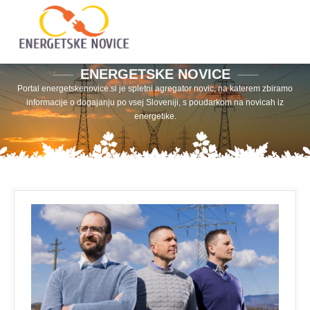
ENERGETSKE NOVICE
Portal energetskenovice.si je spletni agregator novic, na katerem zbiramo
informacije o dogajanju po vsej Sloveniji, s poudarkom na novicah iz
energetike.