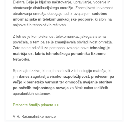
Elektra Celje je ključno načrtovanje, upravljanje, vodenje in
obratovanje distribucijskega omrežja. Zanesljivost in varnost
obratovanja omrežja dosegajo tudi z uvajanjem
sodobne
informacijske in telekomunikacijske podpore
, ki sloni na
najnovejših tehnoloških rešitvah.
Z leti se je kompleksnost telekomunikacijskega sistema
povečala, s tem pa se je zmanjševala obvladljivost omrežja.
Zato so se odločili za postopno uvajanje nove
tehnologije
matričja oz. fabric tehnološkega ponudnika Extreme
Networks
.
Spoznajte izzive, ki so jih naslovili z tehnologijo matričja, ki
jim
danes zagotavlja visoko razpoložljivost, predvsem pa
večjo kibernetsko varnost ter omogoča uvajanje storitev
po načelih trajnostnega razvoja
za širok nabor različnih
uporabniških sistemov.
Preberite študijo primera >>
VIR: Računalniške novice