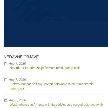
NEDAVNE OBJAVE
Aug 7, 2026
Nov trik, s katerim želijo Romuni rešiti jedrski blok
Aug 7, 2026
Elektro Maribor na Ptuju podprl delovanje dveh humanitarnih
organizacij
Aug 6, 2026
Westinghouse in Amentum širita sodelovanje na področju dobavnih