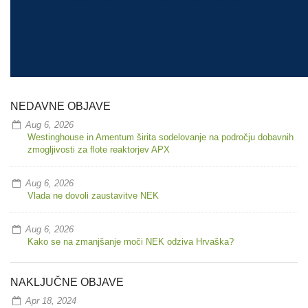
NEDAVNE OBJAVE
Aug 6, 2026
Westinghouse in Amentum širita sodelovanje na področju dobavnih
zmogljivosti za flote reaktorjev APX
Aug 6, 2026
Vlada ne dovoli zaustavitve NEK
Aug 6, 2026
Kako se na zmanjšanje moči NEK odziva Hrvaška?
NAKLJUČNE OBJAVE
Apr 18, 2024