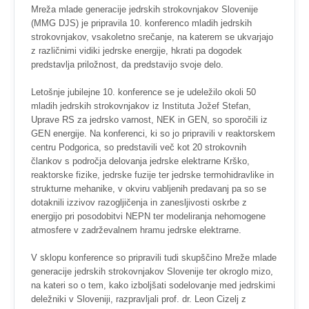
Mreža mlade generacije jedrskih strokovnjakov Slovenije
(MMG DJS) je pripravila 10. konferenco mladih jedrskih
strokovnjakov, vsakoletno srečanje, na katerem se ukvarjajo
z različnimi vidiki jedrske energije, hkrati pa dogodek
predstavlja priložnost, da predstavijo svoje delo.
Letošnje jubilejne 10. konference se je udeležilo okoli 50
mladih jedrskih strokovnjakov iz Instituta Jožef Stefan,
Uprave RS za jedrsko varnost, NEK in GEN, so sporočili iz
GEN energije. Na konferenci, ki so jo pripravili v reaktorskem
centru Podgorica, so predstavili več kot 20 strokovnih
člankov s področja delovanja jedrske elektrarne Krško,
reaktorske fizike, jedrske fuzije ter jedrske termohidravlike in
strukturne mehanike, v okviru vabljenih predavanj pa so se
dotaknili izzivov razogljičenja in zanesljivosti oskrbe z
energijo pri posodobitvi NEPN ter modeliranja nehomogene
atmosfere v zadrževalnem hramu jedrske elektrarne.
V sklopu konference so pripravili tudi skupščino Mreže mlade
generacije jedrskih strokovnjakov Slovenije ter okroglo mizo,
na kateri so o tem, kako izboljšati sodelovanje med jedrskimi
deležniki v Sloveniji, razpravljali prof. dr. Leon Cizelj z