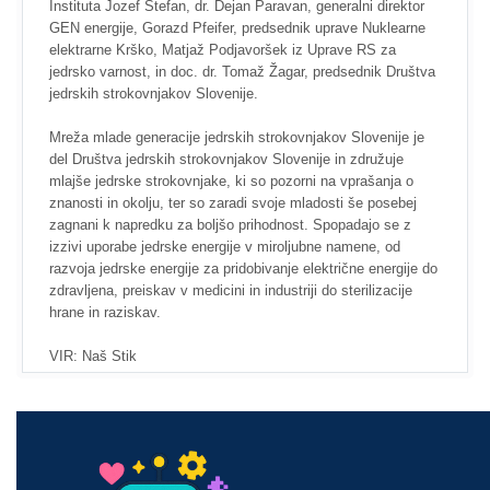
Instituta Jozef Stefan, dr. Dejan Paravan, generalni direktor
GEN energije, Gorazd Pfeifer, predsednik uprave Nuklearne
elektrarne Krško, Matjaž Podjavoršek iz Uprave RS za
jedrsko varnost, in doc. dr. Tomaž Žagar, predsednik Društva
jedrskih strokovnjakov Slovenije.
Mreža mlade generacije jedrskih strokovnjakov Slovenije je
del Društva jedrskih strokovnjakov Slovenije in združuje
mlajše jedrske strokovnjake, ki so pozorni na vprašanja o
znanosti in okolju, ter so zaradi svoje mladosti še posebej
zagnani k napredku za boljšo prihodnost. Spopadajo se z
izzivi uporabe jedrske energije v miroljubne namene, od
razvoja jedrske energije za pridobivanje električne energije do
zdravljena, preiskav v medicini in industriji do sterilizacije
hrane in raziskav.
VIR: Naš Stik