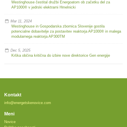
Westinghouse čestital družbi Energoatom ob začetku del za
AP1000® v jedrski elektrarni Hmelnicki
Mar 11, 2024
Westinghouse in Gospodarska zbornica Slovenije gostila
potencialne dobavitelje za postavitev reaktorja AP1000® in malega
modularnega reaktorja AP300TM
Dec 5, 2025
Krška občina kritična do izbire nove direktorice Gen energije
Kontakt
info@energetskenovice.com
Meni
Novice