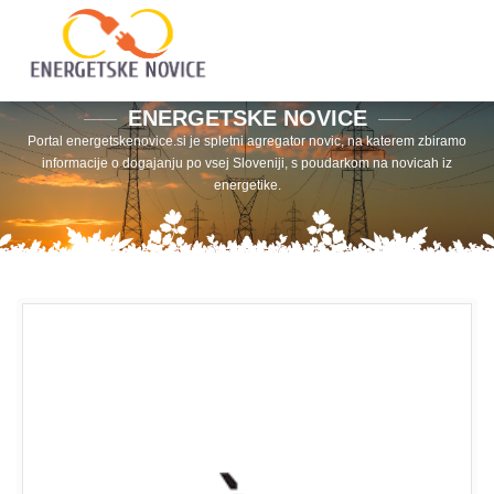
ENERGETSKE NOVICE
Portal energetskenovice.si je spletni agregator novic, na katerem zbiramo
informacije o dogajanju po vsej Sloveniji, s poudarkom na novicah iz
energetike.