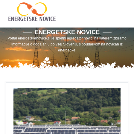
ENERGETSKE NOVICE
Portal energetskenovice.si je spletni agregator novic, na katerem zbiramo
informacije o dogajanju po vsej Sloveniji, s poudarkom na novicah iz
energetike.