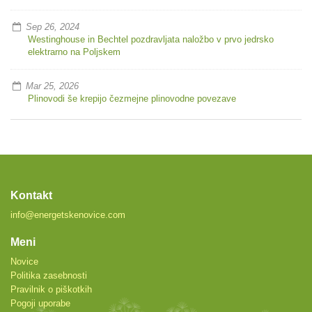
Sep 26, 2024
Westinghouse in Bechtel pozdravljata naložbo v prvo jedrsko
elektrarno na Poljskem
Mar 25, 2026
Plinovodi še krepijo čezmejne plinovodne povezave
Kontakt
info@energetskenovice.com
Meni
Novice
Politika zasebnosti
Pravilnik o piškotkih
Pogoji uporabe