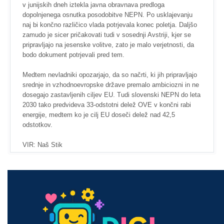
v junijskih dneh iztekla javna obravnava predloga
dopolnjenega osnutka posodobitve NEPN. Po usklajevanju
naj bi končno različico vlada potrjevala konec poletja. Daljšo
zamudo je sicer pričakovati tudi v sosednji Avstriji, kjer se
pripravljajo na jesenske volitve, zato je malo verjetnosti, da
bodo dokument potrjevali pred tem.
Medtem nevladniki opozarjajo, da so načrti, ki jih pripravljajo
srednje in vzhodnoevropske države premalo ambiciozni in ne
dosegajo zastavljenih ciljev EU. Tudi slovenski NEPN do leta
2030 tako predvideva 33-odstotni delež OVE v končni rabi
energije, medtem ko je cilj EU doseči delež nad 42,5
odstotkov.
VIR: Naš Stik