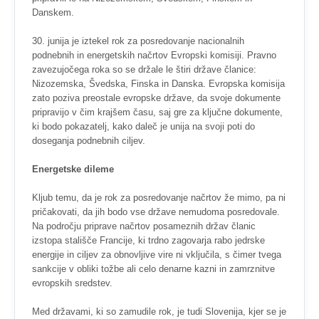
Danskem.
30. junija je iztekel rok za posredovanje nacionalnih
podnebnih in energetskih načrtov Evropski komisiji. Pravno
zavezujočega roka so se držale le štiri države članice:
Nizozemska, Švedska, Finska in Danska. Evropska komisija
zato poziva preostale evropske države, da svoje dokumente
pripravijo v čim krajšem času, saj gre za ključne dokumente,
ki bodo pokazatelj, kako daleč je unija na svoji poti do
doseganja podnebnih ciljev.
Energetske dileme
Kljub temu, da je rok za posredovanje načrtov že mimo, pa ni
pričakovati, da jih bodo vse države nemudoma posredovale.
Na področju priprave načrtov posameznih držav članic
izstopa stališče Francije, ki trdno zagovarja rabo jedrske
energije in ciljev za obnovljive vire ni vključila, s čimer tvega
sankcije v obliki tožbe ali celo denarne kazni in zamrznitve
evropskih sredstev.
Med državami, ki so zamudile rok, je tudi Slovenija, kjer se je