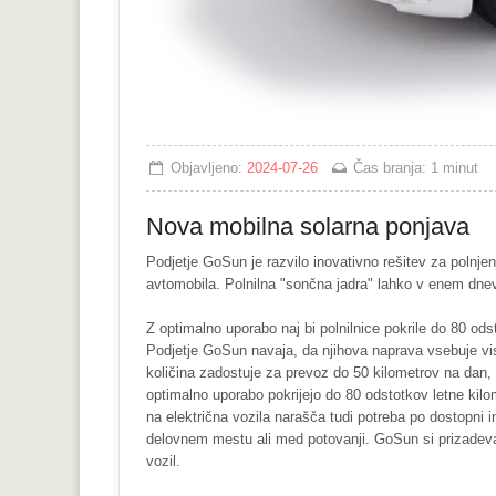
Objavljeno:
2024-07-26
Čas branja:
1 minut
Nova mobilna solarna ponjava
Podjetje GoSun je razvilo inovativno rešitev za polnjenj
avtomobila. Polnilna "sončna jadra" lahko v enem dnevu
Z optimalno uporabo naj bi polnilnice pokrile do 80 od
Podjetje GoSun navaja, da njihova naprava vsebuje vis
količina zadostuje za prevoz do 50 kilometrov na dan, 
optimalno uporabo pokrijejo do 80 odstotkov letne kil
na električna vozila narašča tudi potreba po dostopni i
delovnem mestu ali med potovanji. GoSun si prizadeva za
vozil.