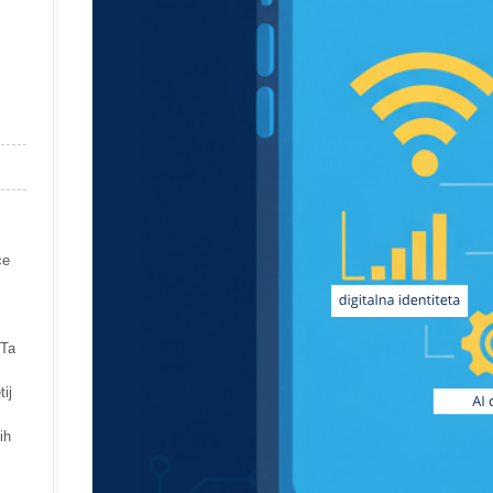
ce
 Ta
ij
ih