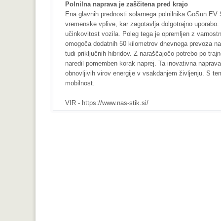
Polnilna naprava je zaščitena pred krajo
Ena glavnih prednosti solarnega polnilnika GoSun EV 
vremenske vplive, kar zagotavlja dolgotrajno uporabo
učinkovitost vozila. Poleg tega je opremljen z varnostn
omogoča dodatnih 50 kilometrov dnevnega prevoza na el
tudi priključnih hibridov. Z naraščajočo potrebo po tra
naredil pomemben korak naprej. Ta inovativna naprava
obnovljivih virov energije v vsakdanjem življenju. S te
mobilnost.
VIR - https://www.nas-stik.si/