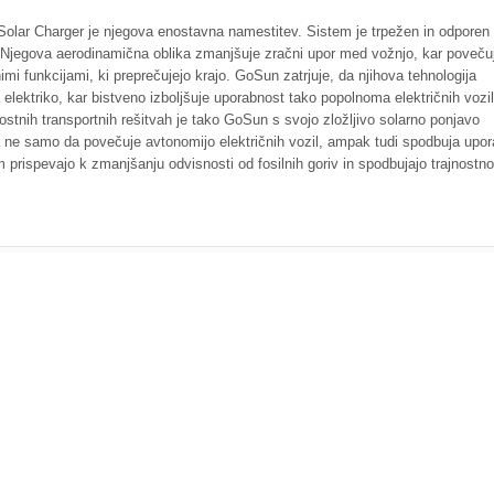
Solar Charger je njegova enostavna namestitev. Sistem je trpežen in odporen
. Njegova aerodinamična oblika zmanjšuje zračni upor med vožnjo, kar poveču
imi funkcijami, ki preprečujejo krajo. GoSun zatrjuje, da njihova tehnologija
ektriko, kar bistveno izboljšuje uporabnost tako popolnoma električnih vozil
jnostnih transportnih rešitvah je tako GoSun s svojo zložljivo solarno ponjavo
 ne samo da povečuje avtonomijo električnih vozil, ampak tudi spodbuja upo
m prispevajo k zmanjšanju odvisnosti od fosilnih goriv in spodbujajo trajnostno