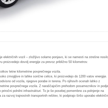
e električnih vozil – zložljivo solarno ponjavo, ki se namesti na strešne nosil
 proizvedejo dovolj energije za prevoz približno 50 kilometrov.
stotkov letne kilometrine povprečnega vozila.
oko zmogljive in lahke sončne celice, ki proizvedejo do 1200 vatov energije.
odvisno od vozila, njegove porabe in terena. Po njihovih ocenah lahko z
ometrine povprečnega vozila. Z naraščajočim prehodom posameznikov in podjet
n priročni polnilni infrastrukturi. To je še posebej pomembno za polnjenje na
 razvoj trajnostnih transportnih rešitev, ki podpirajo širšo uporabo električn