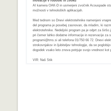
Inovacije v robotiki in zvoku
AI kamera OAK-D in usmerjeni zvočnik Acouspade sta 
možnosti v tehnoloških aplikacijah.
Med tednom so Dnevi elektrotehnike namenjeni vnaprej 
del programa je posebej zasnovan, da mladim, ki razmišl
elektrotehnike. Nedeljski program pa je odprt za širšo j
pri čemer lahko dodatne informacije in rezervacije za 
programi@tms.si ali telefona 01/750 66 72. Dnevi elek
strokovnjakov in ljubiteljev tehnologije, da se poglobi
dogodek vsako leto znova potrjuje svojo vrednost kot p
VIR: Naš Stik