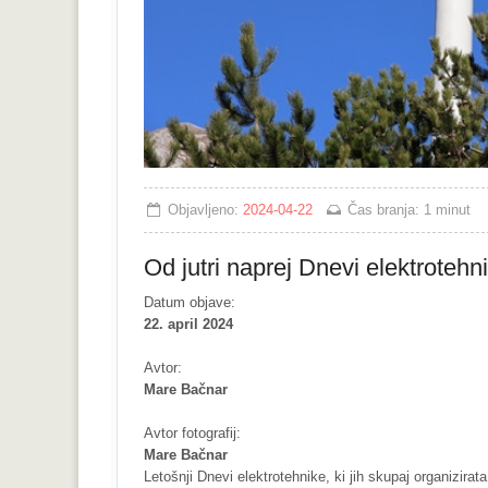
Objavljeno:
2024-04-22
Čas branja:
1 minut
Od jutri naprej Dnevi elektroteh
Datum objave:
22. april 2024
Avtor:
Mare Bačnar
Avtor fotografij:
Mare Bačnar
Letošnji Dnevi elektrotehnike, ki jih skupaj organizirat