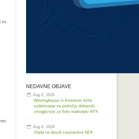
i so
NEDAVNE OBJAVE
Aug 6, 2026
Westinghouse in Amentum širita
sodelovanje na področju dobavnih
zmogljivosti za flote reaktorjev APX
omen
Aug 6, 2026
Vlada ne dovoli zaustavitve NEK