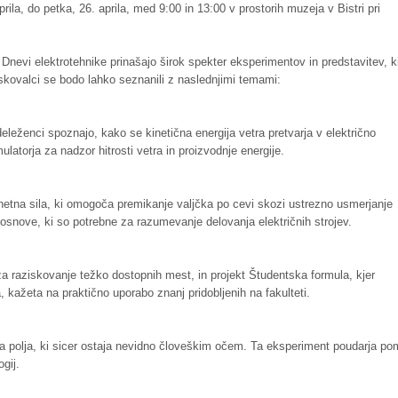
prila, do petka, 26. aprila, med 9:00 in 13:00 v prostorih muzeja v Bistri pri
 Dnevi elektrotehnike prinašajo širok spekter eksperimentov in predstavitev, k
biskovalci se bodo lahko seznanili z naslednjimi temami:
eleženci spoznajo, kako se kinetična energija vetra pretvarja v električno
latorja za nadzor hitrosti vetra in proizvodnje energije.
tna sila, ki omogoča premikanje valjčka po cevi skozi ustrezno usmerjanje
 osnove, ki so potrebne za razumevanje delovanja električnih strojev.
za raziskovanje težko dostopnih mest, in projekt Študentska formula, kjer
 kažeta na praktično uporabo znanj pridobljenih na fakulteti.
a polja, ki sicer ostaja nevidno človeškim očem. Ta eksperiment poudarja p
gij.