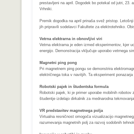
prestavljeni na april. Dogodek bo potekal od jutri, 23. a
Vrhniki.
Premik dogodka na april prinaša svež pristop. Letošnji
jih pripravili sodelavci Fakultete za elektrotehniko. O
Vetrna elektrarna in obnovljivi viri
Vetrna elektrarna je eden izmed eksperimentov, kjer ud
energijo. Demonstracija vključuje uporabo vetrnega simu
Magnetni ping pong
Pri magnetnem ping pongu se demonstrira elektromagne
električnega toka v navitjih. Ta eksperiment ponazarja
Robotski pajek in študentska formula
Robotski pajek, ki je primer uporabe mobilnih robotov 
študentje izdelajo dirkalnik za mednarodna tekmovanja,
VR predstavitev magnetnega polja
Virtualna resničnost omogoča vizualizacijo magnetneg
razumevanja magnetnih polj za razvoj sodobnih tehnolo