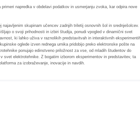
primeri napredka v obdelavi podatkov in usmerjanju zvoka, kar odpira nove
najavljenim skupinam učencev zadnjih triletij osnovnih šol in srednješolcev.
jajo o svoji prihodnosti in izbiri študija, ponudi vpogled v dinamični svet
avnost, ki lahko uživa v raznolikih predstavitvah in interaktivnih eksperimenti
skupinske oglede izven rednega urnika pridobijo preko elektronske pošte na
trotehnike ponujajo edinstveno priložnost za vse, od mladih študentov do
jo v svet elektrotehnike. Z bogatim izborom eksperimentov in predstavitev, ta
latforma za izobraževanje, inovacije in navdih.