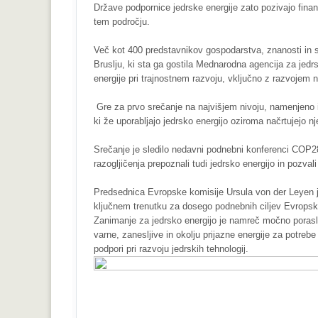
Države podpornice jedrske energije zato pozivajo fina
tem področju.
Več kot 400 predstavnikov gospodarstva, znanosti in str
Bruslju, ki sta ga gostila Mednarodna agencija za jedrsk
energije pri trajnostnem razvoju, vključno z razvojem n
Gre za prvo srečanje na najvišjem nivoju, namenjeno iz
ki že uporabljajo jedrsko energijo oziroma načrtujejo n
Srečanje je sledilo nedavni podnebni konferenci COP28,
razogljičenja prepoznali tudi jedrsko energijo in pozva
Predsednica Evropske komisije Ursula von der Leyen je
ključnem trenutku za dosego podnebnih ciljev Evropske
Zanimanje za jedrsko energijo je namreč močno poraslo o
varne, zanesljive in okolju prijazne energije za potrebe
podpori pri razvoju jedrskih tehnologij.