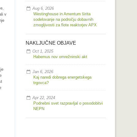
ve,
Aug 6, 2026
Westinghouse in Amentum širita
li v
sodelovanje na področju dobavnih
nje
zmogljivosti za flote reaktorjev APX
NAKLJUČNE OBJAVE
Oct 1, 2025
Habemus nov omrežninski akt
je
Jan 6, 2026
e
Kaj naredi dobrega energetskega
st
trgovca?
e
Apr 22, 2024
Podnebni svet razpravljal o posodobitvi
NEPN