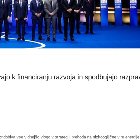
ajo k financiranju razvoja in spodbujajo razpra
idobiva vse vidnejšo vlogo v strategiji prehoda na nizkoogljične vire energije