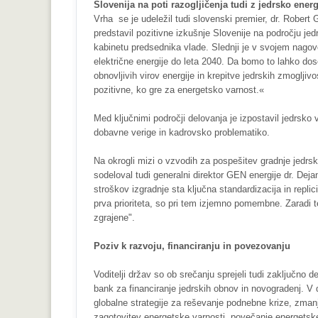
Slovenija na poti razogljičenja tudi z jedrsko energ
Vrha se je udeležil tudi slovenski premier, dr. Robert 
predstavil pozitivne izkušnje Slovenije na področju jed
kabinetu predsednika vlade. Slednji je v svojem nagovor
električne energije do leta 2040. Da bomo to lahko do
obnovljivih virov energije in krepitve jedrskih zmogljiv
pozitivne, ko gre za energetsko varnost.«
Med ključnimi področji delovanja je izpostavil jedrsko 
dobavne verige in kadrovsko problematiko.
Na okrogli mizi o vzvodih za pospešitev gradnje jedrski
sodeloval tudi generalni direktor GEN energije dr. Dej
stroškov izgradnje sta ključna standardizacija in repl
prva prioriteta, so pri tem izjemno pomembne. Zaradi t
zgrajene".
Poziv k razvoju, financiranju in povezovanju
Voditelji držav so ob srečanju sprejeli tudi zaključno de
bank za financiranje jedrskih obnov in novogradenj. V 
globalne strategije za reševanje podnebne krize, zmanj
zagotovitev energetske varnosti, povečanje energetske