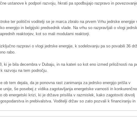
nčne ustanove k podpori razvoju, hkrati pa spodbujajo razpravo in povezovanj
oke ter politični voditelji se je marca zbralo na prvem Vrhu jedrske energije 
o energijo in belgijski predsednik vlade. Na vrhu so razpravljali o vlogi jedrs
aprednih reaktorjev, kot so mali modularni reaktorji.
ključno razpravi o vlogi jedrske energije, k sodelovanju pa so povabili 36 dr
jeno rabo.
 ki je bila decembra v Dubaju, in na kateri so kot eno izmed priložnosti na po
li k razvoju na tem področju.
 ob tem dejala, da je ponovna rast zanimanja za jedrsko energijo prišla v
 unije, še posebej z vidika zagotavljanja energetske varnosti in konkurenčno
b energetski krizi, ki je države prisilila v razmislek, kako zagotoviti dovolj
 gospodarstva in prebivalstva. Voditelji držav so zato pozvali k financiranju in