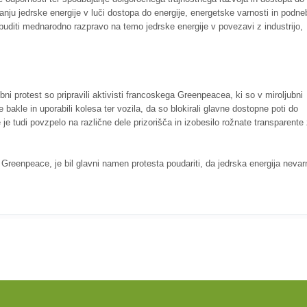
anju jedrske energije v luči dostopa do energije, energetske varnosti in podne
dbuditi mednarodno razpravo na temo jedrske energije v povezavi z industrijo,
bni protest so pripravili aktivisti francoskega Greenpeacea, ki so v miroljubni
te bakle in uporabili kolesa ter vozila, da so blokirali glavne dostopne poti do
je tudi povzpelo na različne dele prizorišča in izobesilo rožnate transparente
Greenpeace, je bil glavni namen protesta poudariti, da jedrska energija nevar