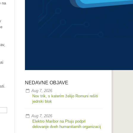
e na
v
ke
žav,
ti
NEDAVNE OBJAVE
sti.
Aug 7, 2026
Nov trik, s katerim želijo Romuni rešiti
jedrski blok
Aug 7, 2026
Elektro Maribor na Ptuju podprl
delovanje dveh humanitarnih organizacij