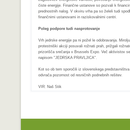
čiste energije. Finančne ustanove so pozvali k financir
prednostnih nalog. V okviru vrha pa so želeli tudi spo
finančnimi ustanovami in raziskovalnimi centri.
Poleg podpore tudi nasprotovanje
Vrh jedrske energije pa ni požel le odobravanja. Mirolju
protestniški akciji posuvali rožnati prah, prižgali rožna
prizorišča srečanja v Brussels Expo. Več aktivistov se 
napisom "JEDRSKA PRAVLJICA".
Kot so ob tem sporočili iz slovenskega predstavništva 
odvrača pozornost od resničnih podnebnih rešitev.
VIR: Naš Stik