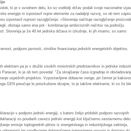
ijo
Golob, ki je v uvodnem delu, ko so voditelji držav podali svoje nacionalne izja
rske energije in izpostavil nujne elemente za nadaljnji razvoj, so ob tem zapisa
u izpostavil nujnost razogljičenja: »Slovenija načrtuje razogljičenje proizvod
segli, obstaja samo ena pot - kombinacija ambicioznih načrtov na področju
osti. Slovenija je že 40 let jedrska država in izkušnje, ki jih imamo, so samo
varnost, podporo javnosti, stroške financiranja jedrskih energetskih objektov,
h elektrarn pa je v družbi visokih ministrskih predstavnikov in jedrske industri
an Paravan, ki je ob tem povedal: "Za skrajšanje časa izgradnje in obvladovanj
iciranje uspešnih projektov. Vzpostavljene dobavne verige, pri čemer je kakovo
ega GEN preučuje le preizkušene dizajne, to je takšne elektrarne, ki so že bil
klaracijo v podporo jedrski energiji, s katero želijo pridobiti podporo razvojnih
deklaraciji so poudarili zavezo jedrski energiji kot ključnemu sestavnemu delu
šanje emisije toplogrednih plinov iz energetskega in industrijskega sektorja,
 odpornosti ter spodbujanje dolgoročnega trajnostnega razvoja in dostopa do