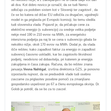
ali dva. Kot dobro novico je označil, da se tudi Nemci
odločajo za podoben sistem kot v Sloveniji ter zagotovil , da
če se bo katera od držav EU odločila za drugačen, ugodnejši
model in ga priglasila pri Evropski komisiji, bo temu sledila
tudi slovenska vlada. Pojasnil je, da pričakuje cene za
električno energijo (s subvencijo) za srednje velika podjetje
nekje med 190 in 210 evrov na MWh, za energetsko
intenzivna podjetja pa naj bi se cena s subvencijo gibala še
nekoliko nižje, okoli 170 evrov na MWh. Dodal je, da vlada
išče rešitev, kako zapadlost faktur za energijo in zapadlost
subvencij časovno uskladiti, kar bo zagotovilo likvidnost
podjetij, neodvisno od dobavitelja, pri katerem je energija
zakupljena in časa zakupa. Računa, da bo rešitev znana
januarja.
Vesna Nahtigal
, izvršna direktorica GZS, je ponovno
izpostavila nujnost, da se predsednik vlade tudi osebno
zavzame za priglasitev posebne pomoči za zmanjšano
gospodarsko uspešnost po 67.a členu evropskega okvirja. Dr.
Golob je potrdil, da se bo za to zavzel.