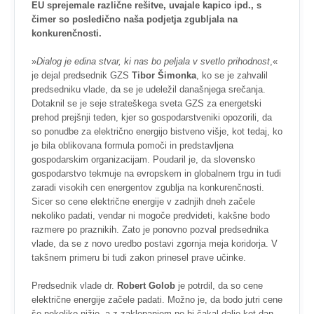
EU sprejemale različne rešitve, uvajale kapico ipd., s
čimer so posledično naša podjetja zgubljala na
konkurenčnosti.
»
Dialog je edina stvar, ki nas bo peljala v svetlo prihodnost
,«
je dejal predsednik GZS
Tibor Šimonka
, ko se je zahvalil
predsedniku vlade, da se je udeležil današnjega srečanja.
Dotaknil se je seje strateškega sveta GZS za energetski
prehod prejšnji teden, kjer so gospodarstveniki opozorili, da
so ponudbe za električno energijo bistveno višje, kot tedaj, ko
je bila oblikovana formula pomoči in predstavljena
gospodarskim organizacijam. Poudaril je, da slovensko
gospodarstvo tekmuje na evropskem in globalnem trgu in tudi
zaradi visokih cen energentov zgublja na konkurenčnosti.
Sicer so cene električne energije v zadnjih dneh začele
nekoliko padati, vendar ni mogoče predvideti, kakšne bodo
razmere po praznikih. Zato je ponovno pozval predsednika
vlade, da se z novo uredbo postavi zgornja meja koridorja. V
takšnem primeru bi tudi zakon prinesel prave učinke.
Predsednik vlade dr.
Robert Golob
je potrdil, da so cene
električne energije začele padati. Možno je, da bodo jutri cene
še nekoliko nižje, a z zaklepanjem ne bi čakal dalje kot dan