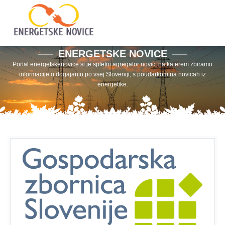
ENERGETSKE NOVICE
Portal energetskenovice.si je spletni agregator novic, na katerem zbiramo
informacije o dogajanju po vsej Sloveniji, s poudarkom na novicah iz
energetike.