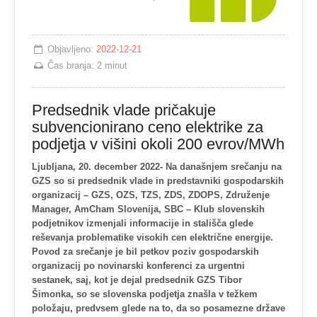
Objavljeno:
2022-12-21
Čas branja:
2 minut
Predsednik vlade pričakuje
subvencionirano ceno elektrike za
podjetja v višini okoli 200 evrov/MWh
Ljubljana, 20. december 2022- Na današnjem srečanju na
GZS so si predsednik vlade in predstavniki gospodarskih
organizacij – GZS, OZS, TZS, ZDS, ZDOPS, Združenje
Manager, AmCham Slovenija, SBC – Klub slovenskih
podjetnikov izmenjali informacije in stališča glede
reševanja problematike visokih cen električne energije.
Povod za srečanje je bil petkov poziv gospodarskih
organizacij po novinarski konferenci za urgentni
sestanek, saj, kot je dejal predsednik GZS Tibor
Šimonka, so se slovenska podjetja znašla v težkem
položaju, predvsem glede na to, da so posamezne države