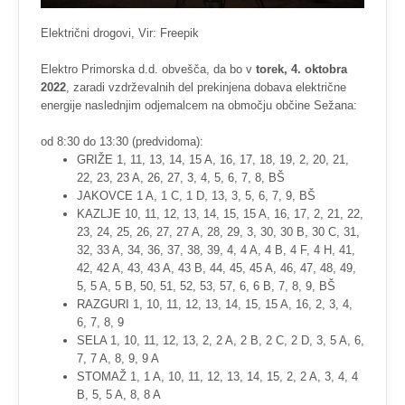
Električni drogovi, Vir: Freepik
Elektro Primorska d.d. obvešča, da bo v
torek, 4. oktobra
2022
, zaradi vzdrževalnih del prekinjena dobava električne
energije naslednjim odjemalcem na območju občine Sežana:
od 8:30 do 13:30 (predvidoma):
GRIŽE 1, 11, 13, 14, 15 A, 16, 17, 18, 19, 2, 20, 21,
22, 23, 23 A, 26, 27, 3, 4, 5, 6, 7, 8, BŠ
JAKOVCE 1 A, 1 C, 1 D, 13, 3, 5, 6, 7, 9, BŠ
KAZLJE 10, 11, 12, 13, 14, 15, 15 A, 16, 17, 2, 21, 22,
23, 24, 25, 26, 27, 27 A, 28, 29, 3, 30, 30 B, 30 C, 31,
32, 33 A, 34, 36, 37, 38, 39, 4, 4 A, 4 B, 4 F, 4 H, 41,
42, 42 A, 43, 43 A, 43 B, 44, 45, 45 A, 46, 47, 48, 49,
5, 5 A, 5 B, 50, 51, 52, 53, 57, 6, 6 B, 7, 8, 9, BŠ
RAZGURI 1, 10, 11, 12, 13, 14, 15, 15 A, 16, 2, 3, 4,
6, 7, 8, 9
SELA 1, 10, 11, 12, 13, 2, 2 A, 2 B, 2 C, 2 D, 3, 5 A, 6,
7, 7 A, 8, 9, 9 A
STOMAŽ 1, 1 A, 10, 11, 12, 13, 14, 15, 2, 2 A, 3, 4, 4
B, 5, 5 A, 8, 8 A