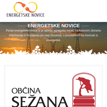
ENERGETSKE NOVICE
Portal energetskenovice.si je spletni agregator novic, na katerem zbiramo
informacije o dogajanju po vsej Sloveniji, s poudarkom na novicah iz
energetike.