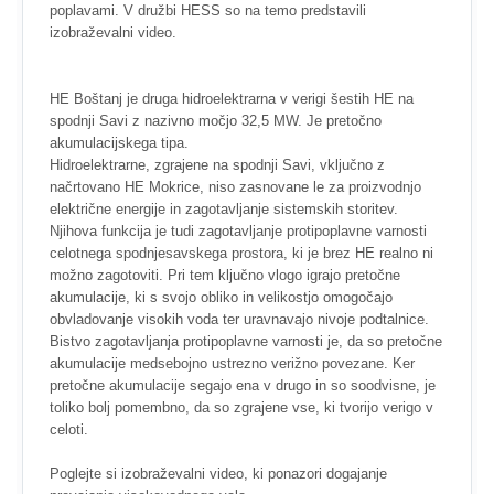
poplavami. V družbi HESS so na temo predstavili
izobraževalni video.
HE Boštanj je druga hidroelektrarna v verigi šestih HE na
spodnji Savi z nazivno močjo 32,5 MW. Je pretočno
akumulacijskega tipa.
Hidroelektrarne, zgrajene na spodnji Savi, vključno z
načrtovano HE Mokrice, niso zasnovane le za proizvodnjo
električne energije in zagotavljanje sistemskih storitev.
Njihova funkcija je tudi zagotavljanje protipoplavne varnosti
celotnega spodnjesavskega prostora, ki je brez HE realno ni
možno zagotoviti. Pri tem ključno vlogo igrajo pretočne
akumulacije, ki s svojo obliko in velikostjo omogočajo
obvladovanje visokih voda ter uravnavajo nivoje podtalnice.
Bistvo zagotavljanja protipoplavne varnosti je, da so pretočne
akumulacije medsebojno ustrezno verižno povezane. Ker
pretočne akumulacije segajo ena v drugo in so soodvisne, je
toliko bolj pomembno, da so zgrajene vse, ki tvorijo verigo v
celoti.
Poglejte si izobraževalni video, ki ponazori dogajanje