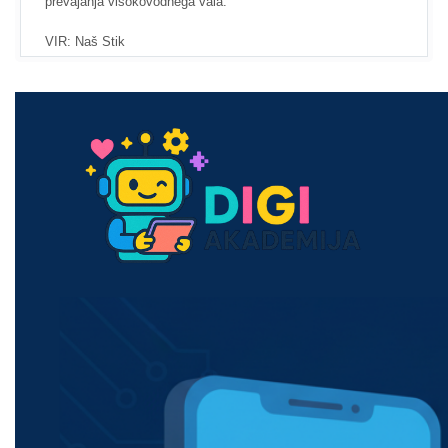
prevajanja visokovodnega vala.
VIR: Naš Stik