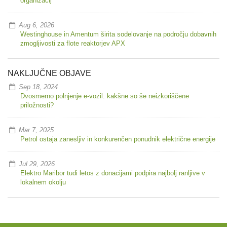
organizacij
Aug 6, 2026
Westinghouse in Amentum širita sodelovanje na področju dobavnih
zmogljivosti za flote reaktorjev APX
NAKLJUČNE OBJAVE
Sep 18, 2024
Dvosmerno polnjenje e-vozil: kakšne so še neizkoriščene
priložnosti?
Mar 7, 2025
Petrol ostaja zanesljiv in konkurenčen ponudnik električne energije
Jul 29, 2026
Elektro Maribor tudi letos z donacijami podpira najbolj ranljive v
lokalnem okolju