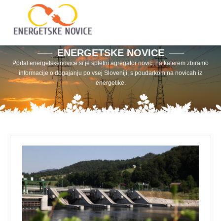
ENERGETSKE NOVICE
Portal energetskenovice.si je spletni agregator novic, na katerem zbiramo
informacije o dogajanju po vsej Sloveniji, s poudarkom na novicah iz
energetike.