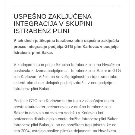
USPEŠNO ZAKLJUČENA
INTEGRACIJA V SKUPINI
ISTRABENZ PLINI
V teh dneh je Skupina Istrabenz plini uspešno zaključila
proces integracije podjetja GTG plin Karlovac v podjetje
Istrabenz plini Bakar.
V zadnjem letu in pol je Skupina Istrabenz plini na Hrvaškem
poslovala z dvema podjetjema – Istrabenz plini Bakar in GTG
plin Karlovac. V želji po še večji agilnosti na trgu, smo tako
sklenili obe doslej delujoči podjetji združiti v eno podjetje -
Istrabenz plini Bakar.
Podjetje GTG plin Karlovac se bo tako z današnjim dnem
prestrukturiralo ter preimenovalo v družbo Istrabenz plini
Bakar in delovalo na svojem sedežu v Karlovcu kot
proizvodno-distribucijska enota družbe Istrabenz plini Bakar.
Istrabenz plini Bakar, ki so na hrvaškem trgu prisotni že od
leta 2004, ostajajo nosilec plinske dejavnosti na Hrvaškem.