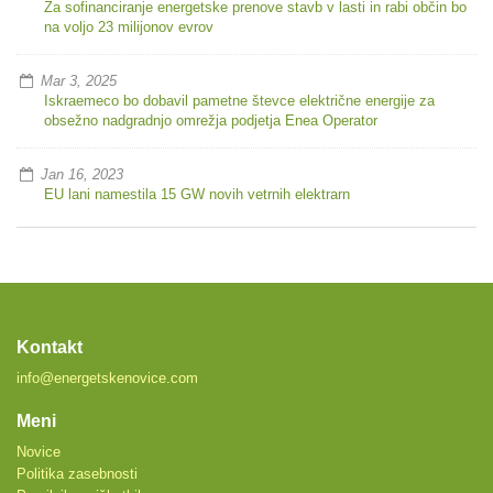
Za sofinanciranje energetske prenove stavb v lasti in rabi občin bo
na voljo 23 milijonov evrov
Mar 3, 2025
Iskraemeco bo dobavil pametne števce električne energije za
obsežno nadgradnjo omrežja podjetja Enea Operator
Jan 16, 2023
EU lani namestila 15 GW novih vetrnih elektrarn
Kontakt
info@energetskenovice.com
Meni
Novice
Politika zasebnosti