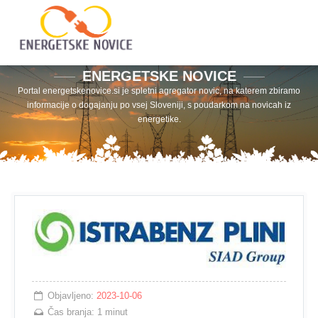
ENERGETSKE NOVICE
Portal energetskenovice.si je spletni agregator novic, na katerem zbiramo
informacije o dogajanju po vsej Sloveniji, s poudarkom na novicah iz
energetike.
Objavljeno:
2023-10-06
Čas branja:
1 minut