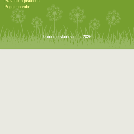
Pravilnik o piškotkih
Pogoji uporabe
© energetskenovice.si 2026