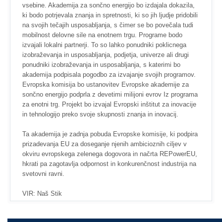
vsebine. Akademija za sončno energijo bo izdajala dokazila,
ki bodo potrjevala znanja in spretnosti, ki so jih ljudje pridobili
na svojih tečajih usposabljanja, s čimer se bo povečala tudi
mobilnost delovne sile na enotnem trgu. Programe bodo
izvajali lokalni partnerji. To so lahko ponudniki poklicnega
izobraževanja in usposabljanja, podjetja, univerze ali drugi
ponudniki izobraževanja in usposabljanja, s katerimi bo
akademija podpisala pogodbo za izvajanje svojih programov.
Evropska komisija bo ustanovitev Evropske akademije za
sončno energijo podprla z devetimi milijoni evrov Iz programa
za enotni trg. Projekt bo izvajal Evropski inštitut za inovacije
in tehnologijo preko svoje skupnosti znanja in inovacij.
Ta akademija je zadnja pobuda Evropske komisije, ki podpira
prizadevanja EU za doseganje njenih ambicioznih ciljev v
okviru evropskega zelenega dogovora in načrta REPowerEU,
hkrati pa zagotavlja odpornost in konkurenčnost industrija na
svetovni ravni.
VIR: Naš Stik