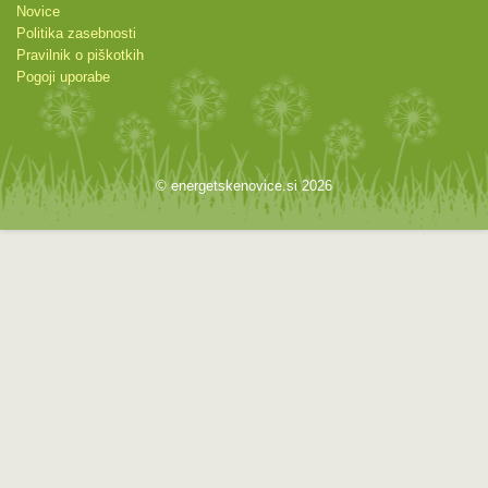
Novice
Politika zasebnosti
Pravilnik o piškotkih
Pogoji uporabe
© energetskenovice.si 2026