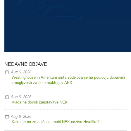
NEDAVNE OBJAVE
Aug 6, 2026
Westinghouse in Amentum širita sodelovanje na področju dobavnih
zmogljivosti za flote reaktorjev APX
Aug 6, 2026
Vlada ne dovoli zaustavitve NEK
Aug 6, 2026
Kako se na zmanjšanje moči NEK odziva Hrvaška?