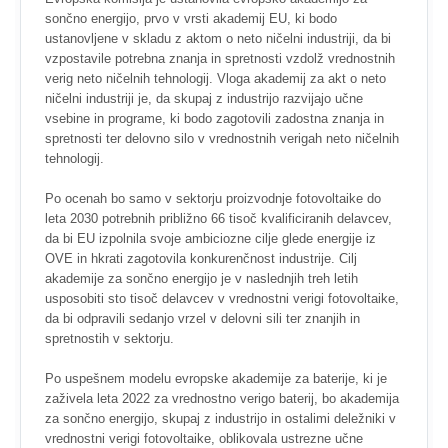
sončno energijo, prvo v vrsti akademij EU, ki bodo
ustanovljene v skladu z aktom o neto ničelni industriji, da bi
vzpostavile potrebna znanja in spretnosti vzdolž vrednostnih
verig neto ničelnih tehnologij. Vloga akademij za akt o neto
ničelni industriji je, da skupaj z industrijo razvijajo učne
vsebine in programe, ki bodo zagotovili zadostna znanja in
spretnosti ter delovno silo v vrednostnih verigah neto ničelnih
tehnologij.
Po ocenah bo samo v sektorju proizvodnje fotovoltaike do
leta 2030 potrebnih približno 66 tisoč kvalificiranih delavcev,
da bi EU izpolnila svoje ambiciozne cilje glede energije iz
OVE in hkrati zagotovila konkurenčnost industrije. Cilj
akademije za sončno energijo je v naslednjih treh letih
usposobiti sto tisoč delavcev v vrednostni verigi fotovoltaike,
da bi odpravili sedanjo vrzel v delovni sili ter znanjih in
spretnostih v sektorju.
Po uspešnem modelu evropske akademije za baterije, ki je
zaživela leta 2022 za vrednostno verigo baterij, bo akademija
za sončno energijo, skupaj z industrijo in ostalimi deležniki v
vrednostni verigi fotovoltaike, oblikovala ustrezne učne