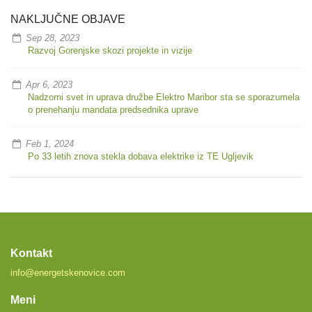
NAKLJUČNE OBJAVE
Sep 28, 2023
Razvoj Gorenjske skozi projekte in vizije
Apr 6, 2023
Nadzorni svet in uprava družbe Elektro Maribor sta se sporazumela
o prenehanju mandata predsednika uprave
Feb 1, 2024
Po 33 letih znova stekla dobava elektrike iz TE Ugljevik
Kontakt
info@energetskenovice.com
Meni