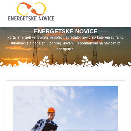
ENERGETSKE NOVICE
Portal energetskenovice.si je spletni agregator novic, na katerem zbiramo
informacije o dogajanju po vsej Sloveniji, s poudarkom na novicah iz
energetike.