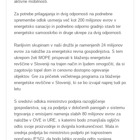
aktivne mobilnosti.
Za potrebe prilagajanja in dvig odpornosti na podnebne
spremembe odlok usmerja več kot 200 milijonov evrov v
energetsko sanacijo in podnebno odporno gradnjo stavb ter
energetsko samooskrbo in druge ukrepe za dvig odpornosti.
Ranljivim skupinam v naši družbi je namenjenih 24 milijonov
evrov za naložbe za energetsko revna gospodinjstva. S tem
ukrepom želi MOPE prispevati k blaženju energetske
revščine v Sloveniji na trajen način in ljudem omogočiti, da si
zagotovijo topel dom in cenovno dostopno ogrevanje
objektov. Gre za pričetek večletnega programa za blaženje
energetske revščine v Sloveniji, ki se bo izvajal naprej tudi po
letu
S sredstvi odloka ministrstvo podpira razogljičenje
gospodarstva, saj za podjetja v določenih panogah v sistemu
trgovanja z emisijami namenja slabih 80 milijonov evrov za
naložbe v OVE in URE, s katerimi bodo zmanjšala ogljični
odtis svoje proizvodnje in dvignila konkurenčnost. Mala in
srednja podjetja bo ministrstvo podprlo pri trajnostnem
poročanju (ESG), da bodo lahko ocenila odtis svojega