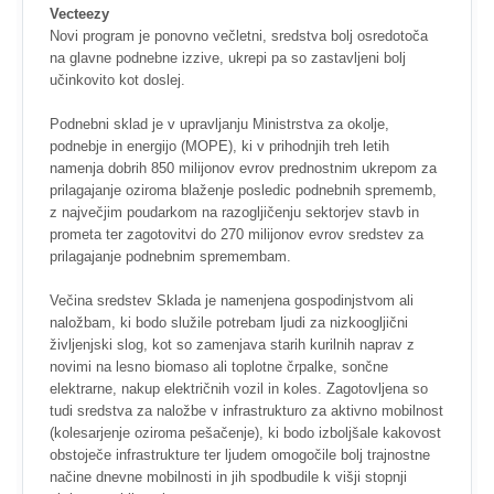
Vecteezy
Novi program je ponovno večletni, sredstva bolj osredotoča
na glavne podnebne izzive, ukrepi pa so zastavljeni bolj
učinkovito kot doslej.
Podnebni sklad je v upravljanju Ministrstva za okolje,
podnebje in energijo (MOPE), ki v prihodnjih treh letih
namenja dobrih 850 milijonov evrov prednostnim ukrepom za
prilagajanje oziroma blaženje posledic podnebnih sprememb,
z največjim poudarkom na razogljičenju sektorjev stavb in
prometa ter zagotovitvi do 270 milijonov evrov sredstev za
prilagajanje podnebnim spremembam.
Večina sredstev Sklada je namenjena gospodinjstvom ali
naložbam, ki bodo služile potrebam ljudi za nizkoogljični
življenjski slog, kot so zamenjava starih kurilnih naprav z
novimi na lesno biomaso ali toplotne črpalke, sončne
elektrarne, nakup električnih vozil in koles. Zagotovljena so
tudi sredstva za naložbe v infrastrukturo za aktivno mobilnost
(kolesarjenje oziroma pešačenje), ki bodo izboljšale kakovost
obstoječe infrastrukture ter ljudem omogočile bolj trajnostne
načine dnevne mobilnosti in jih spodbudile k višji stopnji