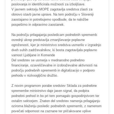
poslovanja in identificirala možnosti za izboljšave.
V javnem sektorju MOPE zagotavlja sredstva zlasti za
obnovo stavb javne uprave. Na tem področju v Sloveniji
zaostajamo in potrebujemo spodbude, da te naložbe
pospešimo in odpravimo zaostanek.
Na področju prilagajanja posledicam podnebnih sprememb
osrednji ukrep predstavlja zmanjševanje poplavne
ogroženosti, kjer je ministrstvo sredstva usmerilo v izgradnjo
dveh suhih zadrževalnikov, ki bosta zagotavljala poplavno
varnost Ljubljane in Komende
Del sredstev se usmerja v mednarodno podnebno
financiranje, ozaveščevalne in izobraževalne aktivnosti na
področju podnebnih sprememb in digitalizacijo v podporo
prehodu v nizkoogljično družbo.
Z novim programom porabe sredstev Sklada za podnebne
spremembe ministrstvo daje jasen signal, da podpira
podnebni prehod in bo pri tem pomagalo gospodinjstvom ter
ostalim sektorjem. Znaten del sredstev namenja prilagajanju
oziroma blaženju posledic podnebnih sprememb, z namenom
povečati odpornost na zaznane ter pričakovane vplive