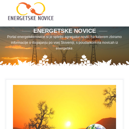
ENERGETSKE NOVICE
Portal energetskenovice.si je spletni agregator novic, na katerem zbiramo
informacije o dogajanju po vsej Sloveniji, s poudarkom na novicah iz
energetike.