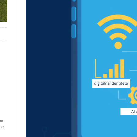
be
bne