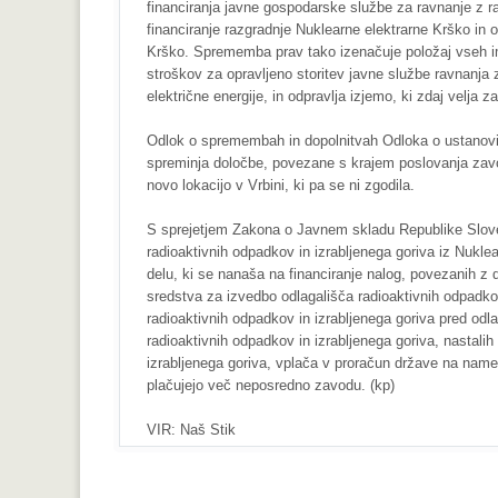
financiranja javne gospodarske službe za ravnanje z 
financiranje razgradnje Nuklearne elektrarne Krško in o
Krško. Sprememba prav tako izenačuje položaj vseh imet
stroškov za opravljeno storitev javne službe ravnanja z
električne energije, in odpravlja izjemo, ki zdaj velja z
Odlok o spremembah in dopolnitvah Odloka o ustanov
spreminja določbe, povezane s krajem poslovanja zavod
novo lokacijo v Vrbini, ki pa se ni zgodila.
S sprejetjem Zakona o Javnem skladu Republike Sloveni
radioaktivnih odpadkov in izrabljenega goriva iz Nuklea
delu, ki se nanaša na financiranje nalog, povezanih z
sredstva za izvedbo odlagališča radioaktivnih odpadko
radioaktivnih odpadkov in izrabljenega goriva pred odl
radioaktivnih odpadkov in izrabljenega goriva, nastali
izrabljenega goriva, vplača v proračun države na nam
plačujejo več neposredno zavodu. (kp)
VIR: Naš Stik