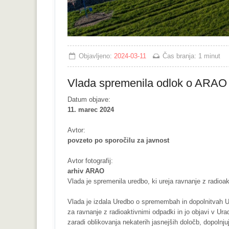
Objavljeno:
2024-03-11
Čas branja:
1 minut
Vlada spremenila odlok o ARAO i
Datum objave:
11. marec 2024
Avtor:
povzeto po sporočilu za javnost
Avtor fotografij:
arhiv ARAO
Vlada je spremenila uredbo, ki ureja ravnanje z radioa
Vlada je izdala Uredbo o spremembah in dopolnitvah U
za ravnanje z radioaktivnimi odpadki in jo objavi v U
zaradi oblikovanja nekaterih jasnejših določb, dopolnju