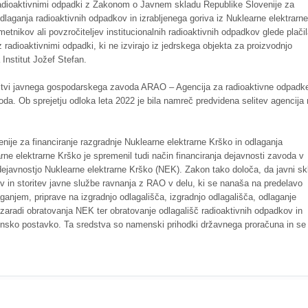
radioaktivnimi odpadki z Zakonom o Javnem skladu Republike Slovenije za
dlaganja radioaktivnih odpadkov in izrabljenega goriva iz Nuklearne elektrarne
nikov ali povzročiteljev institucionalnih radioaktivnih odpadkov glede plači
 radioaktivnimi odpadki, ki ne izvirajo iz jedrskega objekta za proizvodnjo
a Institut Jožef Stefan.
itvi javnega gospodarskega zavoda ARAO – Agencija za radioaktivne odpadk
a. Ob sprejetju odloka leta 2022 je bila namreč predvidena selitev agencija
je za financiranje razgradnje Nuklearne elektrarne Krško in odlaganja
rne elektrarne Krško je spremenil tudi način financiranja dejavnosti zavoda v
 dejavnostjo Nuklearne elektrarne Krško (NEK). Zakon tako določa, da javni sk
v in storitev javne službe ravnanja z RAO v delu, ki se nanaša na predelavo
aganjem, priprave na izgradnjo odlagališča, izgradnjo odlagališča, odlaganje
h zaradi obratovanja NEK ter obratovanje odlagališč radioaktivnih odpadkov in
ensko postavko. Ta sredstva so namenski prihodki državnega proračuna in se