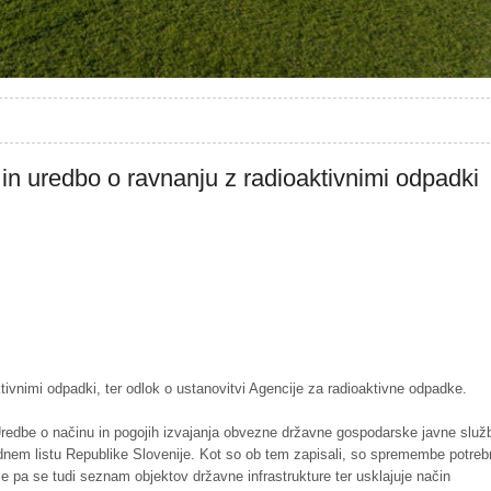
n uredbo o ravnanju z radioaktivnimi odpadki
ktivnimi odpadki, ter odlok o ustanovitvi Agencije za radioaktivne odpadke.
redbe o načinu in pogojih izvajanja obvezne državne gospodarske javne služ
radnem listu Republike Slovenije. Kot so ob tem zapisali, so spremembe potre
je pa se tudi seznam objektov državne infrastrukture ter usklajuje način