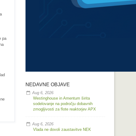
la
e pa
 na
lad
NEDAVNE OBJAVE
Aug 6, 2026
Westinghouse in Amentum širita
 ne
sodelovanje na področju dobavnih
zmogljivosti za flote reaktorjev APX
Aug 6, 2026
Vlada ne dovoli zaustavitve NEK