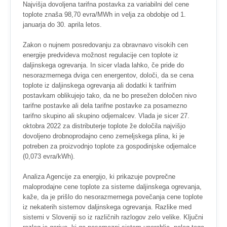
Najvišja dovoljena tarifna postavka za variabilni del cene
toplote znaša 98,70 evra/MWh in velja za obdobje od 1.
januarja do 30. aprila letos.
Zakon o nujnem posredovanju za obravnavo visokih cen
energije predvideva možnost regulacije cen toplote iz
daljinskega ogrevanja. In sicer vlada lahko, če pride do
nesorazmernega dviga cen energentov, določi, da se cena
toplote iz daljinskega ogrevanja ali dodatki k tarifnim
postavkam oblikujejo tako, da ne bo presežen določen nivo
tarifne postavke ali dela tarifne postavke za posamezno
tarifno skupino ali skupino odjemalcev. Vlada je sicer 27.
oktobra 2022 za distributerje toplote že določila najvišjo
dovoljeno drobnoprodajno ceno zemeljskega plina, ki je
potreben za proizvodnjo toplote za gospodinjske odjemalce
(0,073 evra/kWh).
Analiza Agencije za energijo, ki prikazuje povprečne
maloprodajne cene toplote za sisteme daljinskega ogrevanja,
kaže, da je prišlo do nesorazmernega povečanja cene toplote
iz nekaterih sistemov daljinskega ogrevanja. Razlike med
sistemi v Sloveniji so iz različnih razlogov zelo velike. Ključni