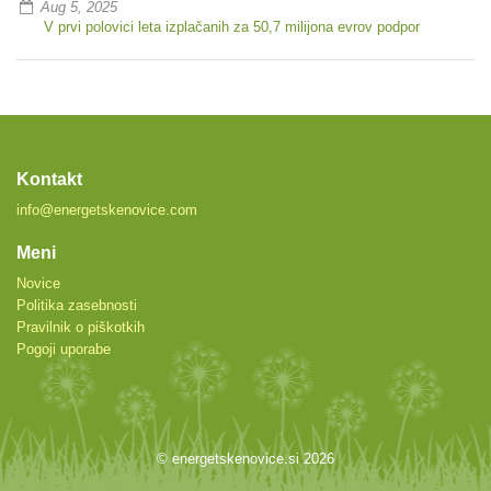
Aug 5, 2025
V prvi polovici leta izplačanih za 50,7 milijona evrov podpor
Kontakt
info@energetskenovice.com
Meni
Novice
Politika zasebnosti
Pravilnik o piškotkih
Pogoji uporabe
© energetskenovice.si 2026