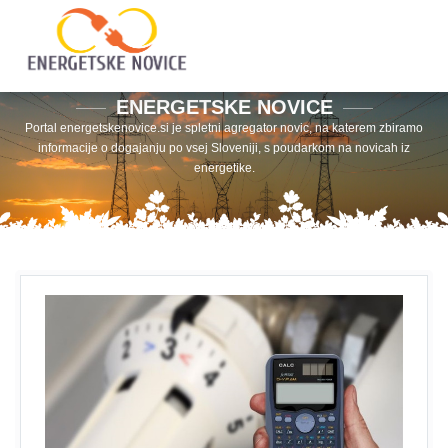
ENERGETSKE NOVICE
Portal energetskenovice.si je spletni agregator novic, na katerem zbiramo
informacije o dogajanju po vsej Sloveniji, s poudarkom na novicah iz
energetike.