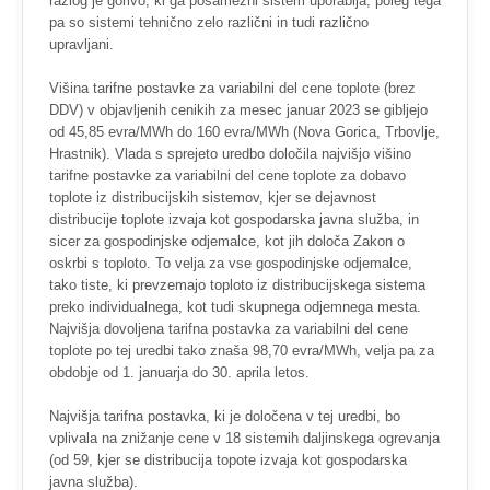
razlog je gorivo, ki ga posamezni sistem uporablja, poleg tega
pa so sistemi tehnično zelo različni in tudi različno
upravljani.
Višina tarifne postavke za variabilni del cene toplote (brez
DDV) v objavljenih cenikih za mesec januar 2023 se gibljejo
od 45,85 evra/MWh do 160 evra/MWh (Nova Gorica, Trbovlje,
Hrastnik). Vlada s sprejeto uredbo določila najvišjo višino
tarifne postavke za variabilni del cene toplote za dobavo
toplote iz distribucijskih sistemov, kjer se dejavnost
distribucije toplote izvaja kot gospodarska javna služba, in
sicer za gospodinjske odjemalce, kot jih določa Zakon o
oskrbi s toploto. To velja za vse gospodinjske odjemalce,
tako tiste, ki prevzemajo toploto iz distribucijskega sistema
preko individualnega, kot tudi skupnega odjemnega mesta.
Najvišja dovoljena tarifna postavka za variabilni del cene
toplote po tej uredbi tako znaša 98,70 evra/MWh, velja pa za
obdobje od 1. januarja do 30. aprila letos.
Najvišja tarifna postavka, ki je določena v tej uredbi, bo
vplivala na znižanje cene v 18 sistemih daljinskega ogrevanja
(od 59, kjer se distribucija topote izvaja kot gospodarska
javna služba).