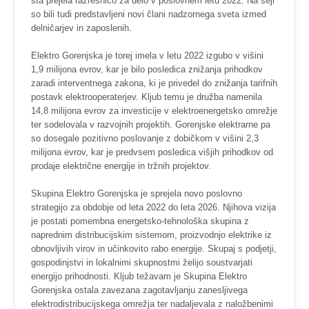
sta prejela razrešnico za delo v poslovnem letu 2022. Na seji
so bili tudi predstavljeni novi člani nadzornega sveta izmed
delničarjev in zaposlenih.
Elektro Gorenjska je torej imela v letu 2022 izgubo v višini
1,9 milijona evrov, kar je bilo posledica znižanja prihodkov
zaradi interventnega zakona, ki je privedel do znižanja tarifnih
postavk elektrooperaterjev. Kljub temu je družba namenila
14,8 milijona evrov za investicije v elektroenergetsko omrežje
ter sodelovala v razvojnih projektih. Gorenjske elektrarne pa
so dosegale pozitivno poslovanje z dobičkom v višini 2,3
milijona evrov, kar je predvsem posledica višjih prihodkov od
prodaje električne energije in tržnih projektov.
Skupina Elektro Gorenjska je sprejela novo poslovno
strategijo za obdobje od leta 2022 do leta 2026. Njihova vizija
je postati pomembna energetsko-tehnološka skupina z
naprednim distribucijskim sistemom, proizvodnjo elektrike iz
obnovljivih virov in učinkovito rabo energije. Skupaj s podjetji,
gospodinjstvi in lokalnimi skupnostmi želijo soustvarjati
energijo prihodnosti. Kljub težavam je Skupina Elektro
Gorenjska ostala zavezana zagotavljanju zanesljivega
elektrodistribucijskega omrežja ter nadaljevala z naložbenimi