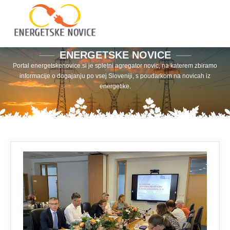
ENERGETSKE NOVICE
Portal energetskenovice.si je spletni agregator novic, na katerem zbiramo
informacije o dogajanju po vsej Sloveniji, s poudarkom na novicah iz
energetike.