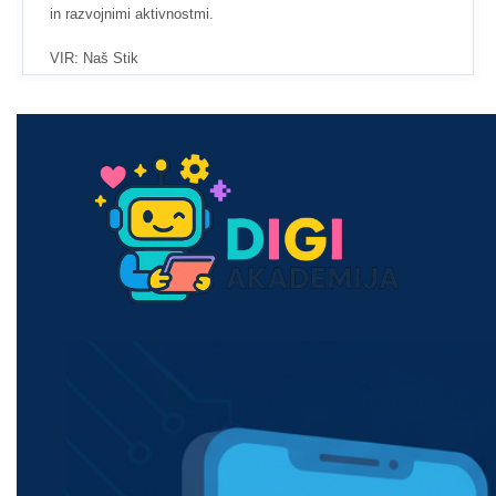
in razvojnimi aktivnostmi.
VIR: Naš Stik