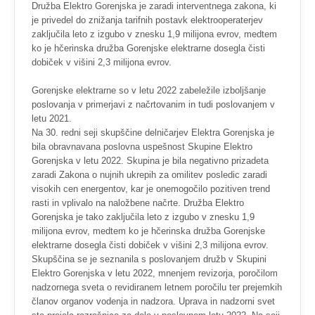
Družba Elektro Gorenjska je zaradi interventnega zakona, ki
je privedel do znižanja tarifnih postavk elektrooperaterjev
zaključila leto z izgubo v znesku 1,9 milijona evrov, medtem
ko je hčerinska družba Gorenjske elektrarne dosegla čisti
dobiček v višini 2,3 milijona evrov.
Gorenjske elektrarne so v letu 2022 zabeležile izboljšanje
poslovanja v primerjavi z načrtovanim in tudi poslovanjem v
letu 2021.
Na 30. redni seji skupščine delničarjev Elektra Gorenjska je
bila obravnavana poslovna uspešnost Skupine Elektro
Gorenjska v letu 2022. Skupina je bila negativno prizadeta
zaradi Zakona o nujnih ukrepih za omilitev posledic zaradi
visokih cen energentov, kar je onemogočilo pozitiven trend
rasti in vplivalo na naložbene načrte. Družba Elektro
Gorenjska je tako zaključila leto z izgubo v znesku 1,9
milijona evrov, medtem ko je hčerinska družba Gorenjske
elektrarne dosegla čisti dobiček v višini 2,3 milijona evrov.
Skupščina se je seznanila s poslovanjem družb v Skupini
Elektro Gorenjska v letu 2022, mnenjem revizorja, poročilom
nadzornega sveta o revidiranem letnem poročilu ter prejemkih
članov organov vodenja in nadzora. Uprava in nadzorni svet