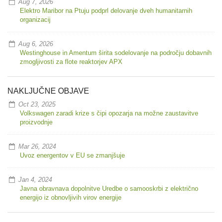
Aug 7, 2026
Elektro Maribor na Ptuju podprl delovanje dveh humanitarnih
organizacij
Aug 6, 2026
Westinghouse in Amentum širita sodelovanje na področju dobavnih
zmogljivosti za flote reaktorjev APX
NAKLJUČNE OBJAVE
Oct 23, 2025
Volkswagen zaradi krize s čipi opozarja na možne zaustavitve
proizvodnje
Mar 26, 2024
Uvoz energentov v EU se zmanjšuje
Jan 4, 2024
Javna obravnava dopolnitve Uredbe o samooskrbi z električno
energijo iz obnovljivih virov energije