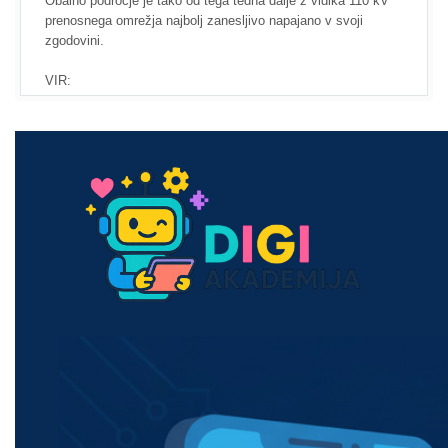
Obalno področje je tako od tega tedna dalje z vidika 110 kV
prenosnega omrežja najbolj zanesljivo napajano v svoji
zgodovini.
VIR: