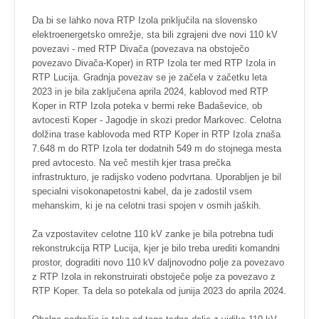
Da bi se lahko nova RTP Izola priključila na slovensko
elektroenergetsko omrežje, sta bili zgrajeni dve novi 110 kV
povezavi - med RTP Divača (povezava na obstoječo
povezavo Divača-Koper) in RTP Izola ter med RTP Izola in
RTP Lucija. Gradnja povezav se je začela v začetku leta
2023 in je bila zaključena aprila 2024, kablovod med RTP
Koper in RTP Izola poteka v bermi reke Badaševice, ob
avtocesti Koper - Jagodje in skozi predor Markovec. Celotna
dolžina trase kablovoda med RTP Koper in RTP Izola znaša
7.648 m do RTP Izola ter dodatnih 549 m do stojnega mesta
pred avtocesto. Na več mestih kjer trasa prečka
infrastrukturo, je radijsko vodeno podvrtana. Uporabljen je bil
specialni visokonapetostni kabel, da je zadostil vsem
mehanskim, ki je na celotni trasi spojen v osmih jaških.
Za vzpostavitev celotne 110 kV zanke je bila potrebna tudi
rekonstrukcija RTP Lucija, kjer je bilo treba urediti komandni
prostor, dograditi novo 110 kV daljnovodno polje za povezavo
z RTP Izola in rekonstruirati obstoječe polje za povezavo z
RTP Koper. Ta dela so potekala od junija 2023 do aprila 2024.