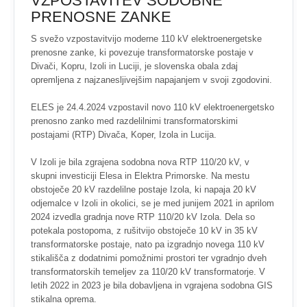
VZPOSTAVITEV SODOBNE
PRENOSNE ZANKE
S svežo vzpostavitvijo moderne 110 kV elektroenergetske
prenosne zanke, ki povezuje transformatorske postaje v
Divači, Kopru, Izoli in Luciji, je slovenska obala zdaj
opremljena z najzanesljivejšim napajanjem v svoji zgodovini.
ELES je 24.4.2024 vzpostavil novo 110 kV elektroenergetsko
prenosno zanko med razdelilnimi transformatorskimi
postajami (RTP) Divača, Koper, Izola in Lucija.
V Izoli je bila zgrajena sodobna nova RTP 110/20 kV, v
skupni investiciji Elesa in Elektra Primorske. Na mestu
obstoječe 20 kV razdelilne postaje Izola, ki napaja 20 kV
odjemalce v Izoli in okolici, se je med junijem 2021 in aprilom
2024 izvedla gradnja nove RTP 110/20 kV Izola. Dela so
potekala postopoma, z rušitvijo obstoječe 10 kV in 35 kV
transformatorske postaje, nato pa izgradnjo novega 110 kV
stikališča z dodatnimi pomožnimi prostori ter vgradnjo dveh
transformatorskih temeljev za 110/20 kV transformatorje. V
letih 2022 in 2023 je bila dobavljena in vgrajena sodobna GIS
stikalna oprema.