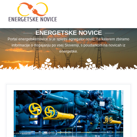
ENERGETSKE NOVICE
Portal energetskenovice.si je spletni agregator novic, na katerem zbiramo
informacije o dogajanju po vsej Sloveniji, s poudarkom na novicah iz
energetike.