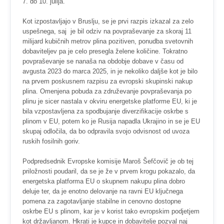
7. do 10. julija.
Kot izpostavljajo v Bruslju, se je prvi razpis izkazal za zelo
uspešnega, saj je bil odziv na povpraševanje za skoraj 11
milijard kubičnih metrov plina pozitiven, ponudba svetovnih
dobaviteljev pa je celo presegla želene količine. Tokratno
povpraševanje se nanaša na obdobje dobave v času od
avgusta 2023 do marca 2025, in je nekoliko daljše kot je bilo
na prvem poskusnem razpisu za evropski skupinski nakup
plina. Omenjena pobuda za združevanje povpraševanja po
plinu je sicer nastala v okviru energetske platforme EU, ki je
bila vzpostavljena za spodbujanje diverzifikacije oskrbe s
plinom v EU, potem ko je Rusija napadla Ukrajino in se je EU
skupaj odločila, da bo odpravila svojo odvisnost od uvoza
ruskih fosilnih goriv.
Podpredsednik Evropske komisije Maroš Šefčovič je ob tej
priložnosti poudaril, da se je že v prvem krogu pokazalo, da
energetska platforma EU o skupnem nakupu plina dobro
deluje ter, da je enotno delovanje na ravni EU ključnega
pomena za zagotavljanje stabilne in cenovno dostopne
oskrbe EU s plinom, kar je v korist tako evropskim podjetjem
kot državljanom. Hkrati je kupce in dobavitelje pozval naj