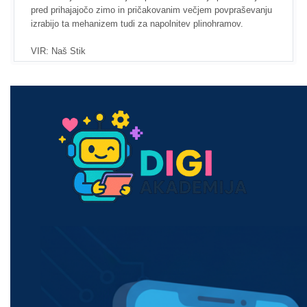
pred prihajajočo zimo in pričakovanim večjem povpraševanju
izrabijo ta mehanizem tudi za napolnitev plinohramov.
VIR: Naš Stik