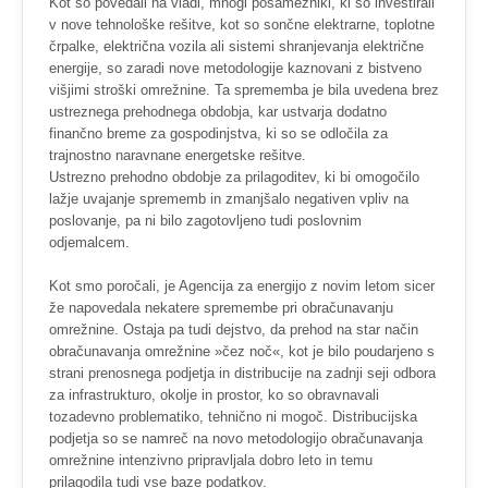
Kot so povedali na vladi, mnogi posamezniki, ki so investirali
v nove tehnološke rešitve, kot so sončne elektrarne, toplotne
črpalke, električna vozila ali sistemi shranjevanja električne
energije, so zaradi nove metodologije kaznovani z bistveno
višjimi stroški omrežnine. Ta sprememba je bila uvedena brez
ustreznega prehodnega obdobja, kar ustvarja dodatno
finančno breme za gospodinjstva, ki so se odločila za
trajnostno naravnane energetske rešitve.
Ustrezno prehodno obdobje za prilagoditev, ki bi omogočilo
lažje uvajanje sprememb in zmanjšalo negativen vpliv na
poslovanje, pa ni bilo zagotovljeno tudi poslovnim
odjemalcem.
Kot smo poročali, je Agencija za energijo z novim letom sicer
že napovedala nekatere spremembe pri obračunavanju
omrežnine. Ostaja pa tudi dejstvo, da prehod na star način
obračunavanja omrežnine »čez noč«, kot je bilo poudarjeno s
strani prenosnega podjetja in distribucije na zadnji seji odbora
za infrastrukturo, okolje in prostor, ko so obravnavali
tozadevno problematiko, tehnično ni mogoč. Distribucijska
podjetja so se namreč na novo metodologijo obračunavanja
omrežnine intenzivno pripravljala dobro leto in temu
prilagodila tudi vse baze podatkov.