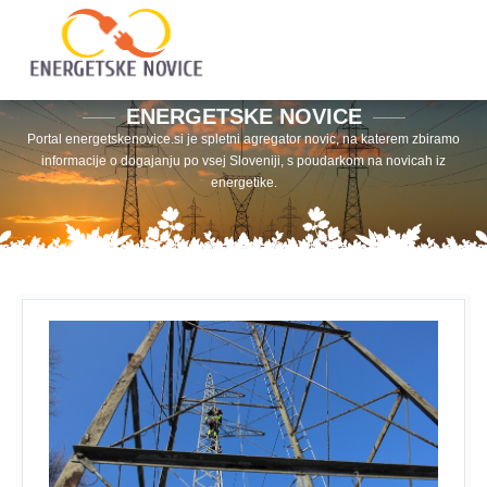
ENERGETSKE NOVICE
Portal energetskenovice.si je spletni agregator novic, na katerem zbiramo
informacije o dogajanju po vsej Sloveniji, s poudarkom na novicah iz
energetike.