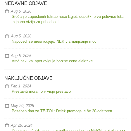
NEDAVNE OBJAVE
Aug 5, 2026
Srečanje zaposlenih Iskraemeco Egipt: dosežki prve polovice leta
in jasna vizija za prihodnost
Aug 5, 2026
Napovedi se uresničujejo: NEK v zmanjšanje moči
Aug 5, 2026
Vročinski val spet dviguje borzne cene elektrike
NAKLJUČNE OBJAVE
Feb 1, 2024
Prestaviti moramo v višjo prestavo
May 20, 2025
Poseben dan za TE-TOL: Delež premoga le še 20-odstoten
Apr 25, 2024
Dopolnjena četrta verzija osnutka posodobitve NEPN in okoljskega