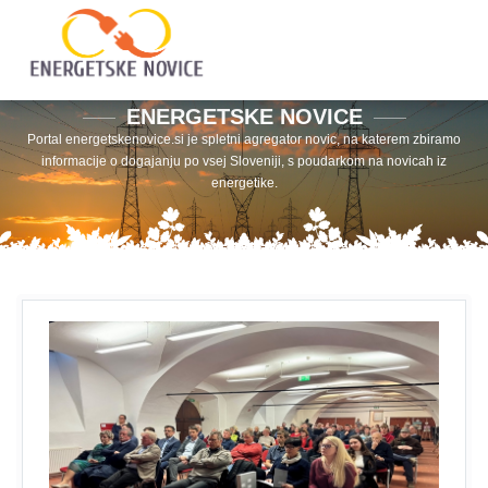
ENERGETSKE NOVICE
Portal energetskenovice.si je spletni agregator novic, na katerem zbiramo
informacije o dogajanju po vsej Sloveniji, s poudarkom na novicah iz
energetike.