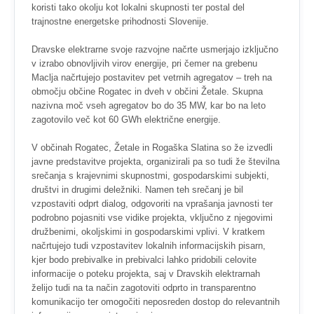
koristi tako okolju kot lokalni skupnosti ter postal del
trajnostne energetske prihodnosti Slovenije.
Dravske elektrarne svoje razvojne načrte usmerjajo izključno
v izrabo obnovljivih virov energije, pri čemer na grebenu
Maclja načrtujejo postavitev pet vetrnih agregatov – treh na
območju občine Rogatec in dveh v občini Žetale. Skupna
nazivna moč vseh agregatov bo do 35 MW, kar bo na leto
zagotovilo več kot 60 GWh električne energije.
V občinah Rogatec, Žetale in Rogaška Slatina so že izvedli
javne predstavitve projekta, organizirali pa so tudi že številna
srečanja s krajevnimi skupnostmi, gospodarskimi subjekti,
društvi in drugimi deležniki. Namen teh srečanj je bil
vzpostaviti odprt dialog, odgovoriti na vprašanja javnosti ter
podrobno pojasniti vse vidike projekta, vključno z njegovimi
družbenimi, okoljskimi in gospodarskimi vplivi. V kratkem
načrtujejo tudi vzpostavitev lokalnih informacijskih pisarn,
kjer bodo prebivalke in prebivalci lahko pridobili celovite
informacije o poteku projekta, saj v Dravskih elektrarnah
želijo tudi na ta način zagotoviti odprto in transparentno
komunikacijo ter omogočiti neposreden dostop do relevantnih