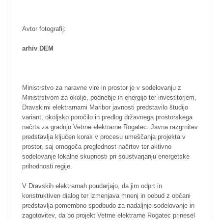
Avtor fotografij:
arhiv DEM
Ministrstvo za naravne vire in prostor je v sodelovanju z
Ministrstvom za okolje, podnebje in energijo ter investitorjem,
Dravskimi elektrarnami Maribor javnosti predstavilo študijo
variant, okoljsko poročilo in predlog državnega prostorskega
načrta za gradnjo Vetrne elektrarne Rogatec. Javna razgrnitev
predstavlja ključen korak v procesu umeščanja projekta v
prostor, saj omogoča preglednost načrtov ter aktivno
sodelovanje lokalne skupnosti pri soustvarjanju energetske
prihodnosti regije.
V Dravskih elektrarnah poudarjajo, da jim odprt in
konstruktiven dialog ter izmenjava mnenj in pobud z občani
predstavlja pomembno spodbudo za nadaljnje sodelovanje in
zagotovitev, da bo projekt Vetrne elektrarne Rogatec prinesel