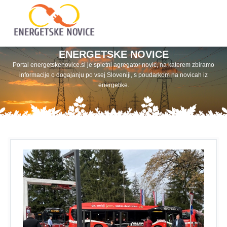
ENERGETSKE NOVICE
Portal energetskenovice.si je spletni agregator novic, na katerem zbiramo
informacije o dogajanju po vsej Sloveniji, s poudarkom na novicah iz
energetike.