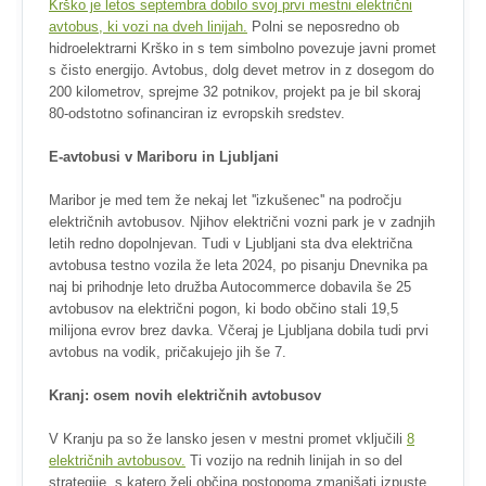
Krško je letos septembra dobilo svoj prvi mestni električni
avtobus, ki vozi na dveh linijah.
Polni se neposredno ob
hidroelektrarni Krško in s tem simbolno povezuje javni promet
s čisto energijo. Avtobus, dolg devet metrov in z dosegom do
200 kilometrov, sprejme 32 potnikov, projekt pa je bil skoraj
80-odstotno sofinanciran iz evropskih sredstev.
E-avtobusi v Mariboru in Ljubljani
Maribor je med tem že nekaj let ''izkušenec'' na področju
električnih avtobusov. Njihov električni vozni park je v zadnjih
letih redno dopolnjevan. Tudi v Ljubljani sta dva električna
avtobusa testno vozila že leta 2024, po pisanju Dnevnika pa
naj bi prihodnje leto družba Autocommerce dobavila še 25
avtobusov na električni pogon, ki bodo občino stali 19,5
milijona evrov brez davka. Včeraj je Ljubljana dobila tudi prvi
avtobus na vodik, pričakujejo jih še 7.
Kranj: osem novih električnih avtobusov
V Kranju pa so že lansko jesen v mestni promet vključili
8
električnih avtobusov.
Ti vozijo na rednih linijah in so del
strategije, s katero želi občina postopoma zmanjšati izpuste