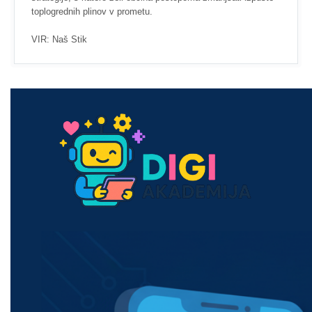
toplogrednih plinov v prometu.
VIR: Naš Stik