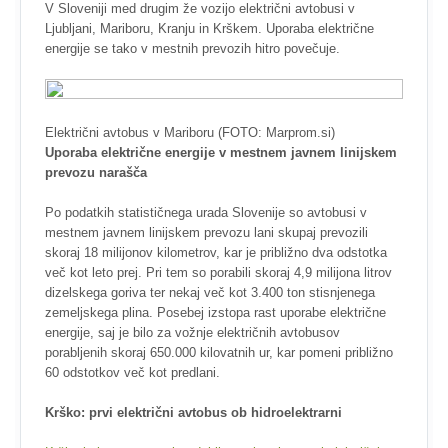
V Sloveniji med drugim že vozijo električni avtobusi v
Ljubljani, Mariboru, Kranju in Krškem. Uporaba električne
energije se tako v mestnih prevozih hitro povečuje.
Električni avtobus v Mariboru (FOTO: Marprom.si)
Uporaba električne energije v mestnem javnem linijskem
prevozu narašča
Po podatkih statističnega urada Slovenije so avtobusi v
mestnem javnem linijskem prevozu lani skupaj prevozili
skoraj 18 milijonov kilometrov, kar je približno dva odstotka
več kot leto prej. Pri tem so porabili skoraj 4,9 milijona litrov
dizelskega goriva ter nekaj več kot 3.400 ton stisnjenega
zemeljskega plina. Posebej izstopa rast uporabe električne
energije, saj je bilo za vožnje električnih avtobusov
porabljenih skoraj 650.000 kilovatnih ur, kar pomeni približno
60 odstotkov več kot predlani.
Krško: prvi električni avtobus ob hidroelektrarni