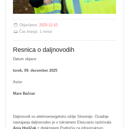
Objavljeno:
2025-12-10
Čas branja:
1 minut
Resnica o daljnovodih
Datum objave:
torek, 09. december 2025
Avtor:
Mare Bačnar
Daljnovodi so elektroenergetsko ožilje Slovenije. Ozadnje
nastajanja daljnovodov je v tokratnem Elescastu razkrivala
Anja Hreščak
z direktorjem Področja za infrastrukturo