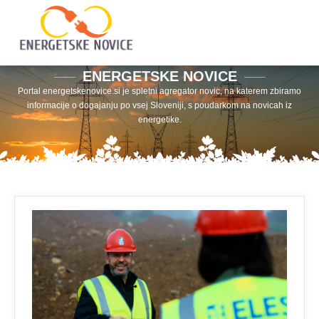
ENERGETSKE NOVICE
Portal energetskenovice.si je spletni agregator novic, na katerem zbiramo
informacije o dogajanju po vsej Sloveniji, s poudarkom na novicah iz
energetike.