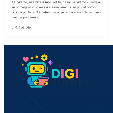
Kar vidimo, nas hitreje moti kot to, česar ne vidimo.« Dodaja
še primerjavo v povezavi s sevanjem: če so pri daljnovodu
žice na približno 30 metrih višine, je pri kablovodu to »v dveh
metrih« pod zemljo.
VIR: Naš Stik