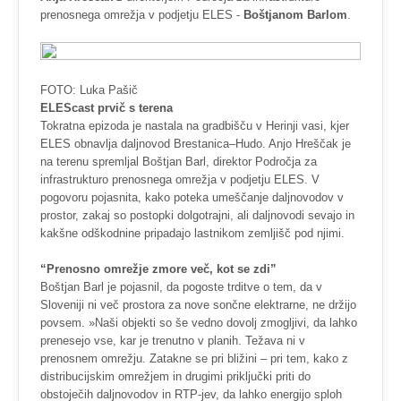
prenosnega omrežja v podjetju ELES -
Boštjanom Barlom
.
FOTO: Luka Pašič
ELEScast prvič s terena
Tokratna epizoda je nastala na gradbišču v Herinji vasi, kjer
ELES obnavlja daljnovod Brestanica–Hudo. Anjo Hreščak je
na terenu spremljal Boštjan Barl, direktor Področja za
infrastrukturo prenosnega omrežja v podjetju ELES. V
pogovoru pojasnita, kako poteka umeščanje daljnovodov v
prostor, zakaj so postopki dolgotrajni, ali daljnovodi sevajo in
kakšne odškodnine pripadajo lastnikom zemljišč pod njimi.
“Prenosno omrežje zmore več, kot se zdi”
Boštjan Barl je pojasnil, da pogoste trditve o tem, da v
Sloveniji ni več prostora za nove sončne elektrarne, ne držijo
povsem. »Naši objekti so še vedno dovolj zmogljivi, da lahko
prenesejo vse, kar je trenutno v planih. Težava ni v
prenosnem omrežju. Zatakne se pri bližini – pri tem, kako z
distribucijskim omrežjem in drugimi priključki priti do
obstoječih daljnovodov in RTP-jev, da lahko energijo sploh