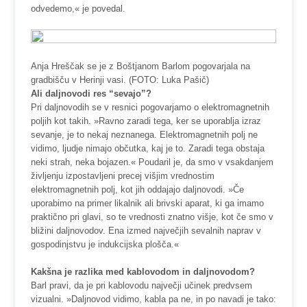
odvedemo,« je povedal.
Anja Hreščak se je z Boštjanom Barlom pogovarjala na
gradbišču v Herinji vasi. (FOTO: Luka Pašič)
Ali daljnovodi res “sevajo”?
Pri daljnovodih se v resnici pogovarjamo o elektromagnetnih
poljih kot takih. »Ravno zaradi tega, ker se uporablja izraz
sevanje, je to nekaj neznanega. Elektromagnetnih polj ne
vidimo, ljudje nimajo občutka, kaj je to. Zaradi tega obstaja
neki strah, neka bojazen.« Poudaril je, da smo v vsakdanjem
življenju izpostavljeni precej višjim vrednostim
elektromagnetnih polj, kot jih oddajajo daljnovodi. »Če
uporabimo na primer likalnik ali brivski aparat, ki ga imamo
praktično pri glavi, so te vrednosti znatno višje, kot če smo v
bližini daljnovodov. Ena izmed največjih sevalnih naprav v
gospodinjstvu je indukcijska plošča.«
Kakšna je razlika med kablovodom in daljnovodom?
Barl pravi, da je pri kablovodu največji učinek predvsem
vizualni. »Daljnovod vidimo, kabla pa ne, in po navadi je tako: