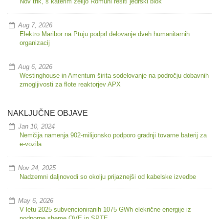
Nov trik, s katerim želijo Romuni rešiti jedrski blok
Aug 7, 2026
Elektro Maribor na Ptuju podprl delovanje dveh humanitarnih
organizacij
Aug 6, 2026
Westinghouse in Amentum širita sodelovanje na področju dobavnih
zmogljivosti za flote reaktorjev APX
NAKLJUČNE OBJAVE
Jan 10, 2024
Nemčija namenja 902-milijonsko podporo gradnji tovarne baterij za
e-vozila
Nov 24, 2025
Nadzemni daljnovodi so okolju prijaznejši od kabelske izvedbe
May 6, 2026
V letu 2025 subvencioniranih 1075 GWh elekrične energije iz
podporne sheme OVE in SPTE