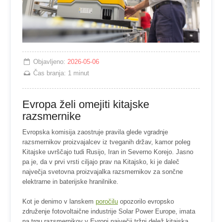
Objavljeno:
2026-05-06
Čas branja:
1 minut
Evropa želi omejiti kitajske
razsmernike
Evropska komisija zaostruje pravila glede vgradnje
razsmernikov proizvajalcev iz tveganih držav, kamor poleg
Kitajske uvrščajo tudi Rusijo, Iran in Severno Korejo. Jasno
pa je, da v prvi vrsti ciljajo prav na Kitajsko, ki je daleč
največja svetovna proizvajalka razsmernikov za sončne
elektrarne in baterijske hranilnike.
Kot je denimo v lanskem
poročilu
opozorilo evropsko
združenje fotovoltaične industrije Solar Power Europe, imata
na trgu razsmernikov v Evropi največji tržni delež kitajska