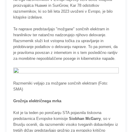
proizvajalca Huawei in SunGrow, Kar 78 odstotkov
razsmernikov, ki so bili leta 2023 uvoženi v Evropo, je bilo
kitajske izdelave.
Te naprave predstavljajo "možgane" sončnih elektrarn in
hranilnikov ter natančno nadzorujejo njihovo delovanje.
Razsmernik služi kot vstopna točka za upravljanje in
pridobivanje podatkov o delovanju naprave. To pa pomeni, da
je praviloma povezan z internetom in s tem posledično ranljiv
za morebitne nepooblaščene posege in kibernetske napade.
Razmerniki veljajo za možgane sončnih elektrarn (Foto:
SMA)
Grožnja električnega mrka
Kot je ta teden po poročanju STA pojasnila tiskovna
predstavnica Evropske komisije
Siobhan McGarry
, so v
Bruslju ocenili, da razsmerniki visoko tveganih dobaviteljev iz
tretjih držav predstavljajo grožnjo za evropsko kritično