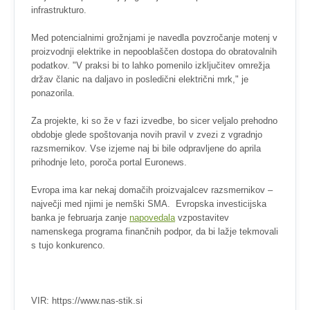
infrastrukturo.
Med potencialnimi grožnjami je navedla povzročanje motenj v
proizvodnji elektrike in nepooblaščen dostopa do obratovalnih
podatkov. "V praksi bi to lahko pomenilo izključitev omrežja
držav članic na daljavo in posledični električni mrk," je
ponazorila.
Za projekte, ki so že v fazi izvedbe, bo sicer veljalo prehodno
obdobje glede spoštovanja novih pravil v zvezi z vgradnjo
razsmernikov. Vse izjeme naj bi bile odpravljene do aprila
prihodnje leto, poroča portal Euronews.
Evropa ima kar nekaj domačih proizvajalcev razsmernikov –
največji med njimi je nemški SMA. Evropska investicijska
banka je februarja zanje
napovedala
vzpostavitev
namenskega programa finančnih podpor, da bi lažje tekmovali
s tujo konkurenco.
VIR: https://www.nas-stik.si