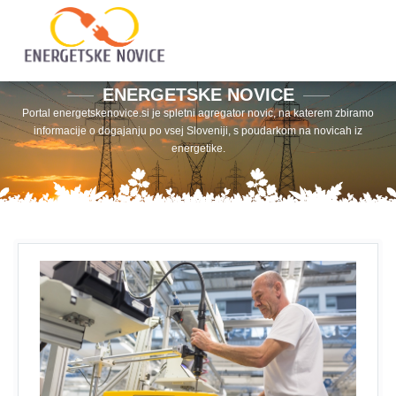
ENERGETSKE NOVICE
Portal energetskenovice.si je spletni agregator novic, na katerem zbiramo
informacije o dogajanju po vsej Sloveniji, s poudarkom na novicah iz
energetike.