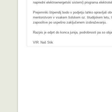
napredni elektroenergetski sistemi) programa elektroteh
Prejemniki štipendij bodo v podjetju lahko opravljali
mentorstvom v vsakem šolskem oz. študijskem letu, la
zaposlitve po uspešno zaključenem izobraževanju.
Razpis je odprt do konca junija, podrobnosti pa so obj
VIR: Naš Stik