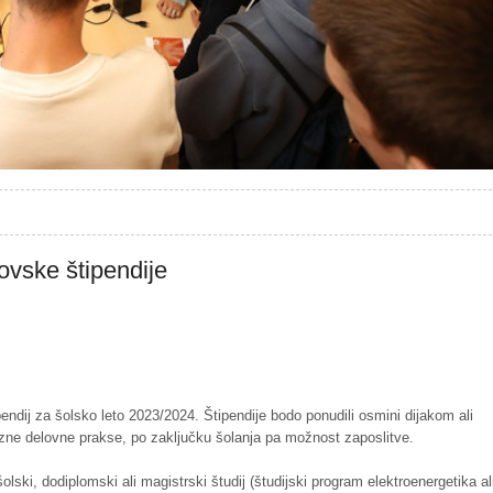
ovske štipendije
endij za šolsko leto 2023/2024. Štipendije bodo ponudili osmini dijakom ali
ezne delovne prakse, po zaključku šolanja pa možnost zaposlitve.
lski, dodiplomski ali magistrski študij (študijski program elektroenergetika al