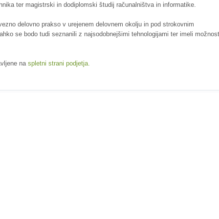
nika ter magistrski in dodiplomski študij računalništva in informatike.
 obvezno delovno prakso v urejenem delovnem okolju in pod strokovnim
hko se bodo tudi seznanili z najsodobnejšimi tehnologijami ter imeli možnos
avljene na
spletni strani podjetja.