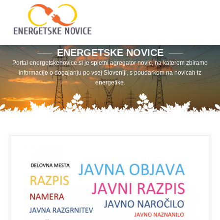
ENERGETSKE NOVICE
Portal energetskenovice.si je spletni agregator novic, na katerem zbiramo
informacije o dogajanju po vsej Sloveniji, s poudarkom na novicah iz
energetike.