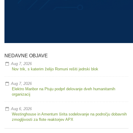
NEDAVNE OBJAVE
Aug 7, 2026
Nov trik, s katerim želijo Romuni rešiti jedrski blok
Aug 7, 2026
Elektro Maribor na Ptuju podprl delovanje dveh humanitarnih
organizacij
Aug 6, 2026
Westinghouse in Amentum širita sodelovanje na področju dobavnih
zmogljivosti za flote reaktorjev APX