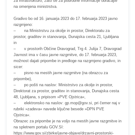
za infrastrukturo, zato se za podrobne informacije obračajte
na omenjena ministrstva.
Gradivo bo od 16. januarja 2023 do 17. februarja 2023 javno
razgrnjeno:
– na Ministrstvu za okolje in prostor, Direktoratu za
prostor, graditev in stanovanja, Dunajska cesta 21, Ljubljana
in
– v prostorih Občine Dravograd, Trg 4. Julija 7, Dravograd
Javnost ima v času javne razgrnitve, do 17. februarja 2023,
možnost dajati pripombe in predloge na razgrnjeno gradivo, in
sicer:
– pisno na mestih javne razgrnitve (na obrazcu za
pripombe),
– po pošti na naslov: Ministrstvo za okolje in prostor,
Direktorat za prostor, graditev in stanovanja, Dunajska cesta
48, Ljubljana, s pripisom »PVE Ojstrica«,
– elektronsko na naslov: gp.mop@gov.si, pri čemer naj v
rubriki »zadeva« navede ključne besede »DPN PVE
Ojstrica«.
Obrazec za pripombe je na voljo na mestih javne razgrnitve in
na spletnem portalu GOV.SI:
https://www.gov.si/zbirke/javne-objave/drzavni-prostorski-