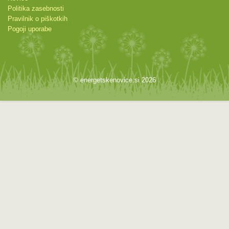
Politika zasebnosti
Pravilnik o piškotkih
Pogoji uporabe
© energetskenovice.si 2026