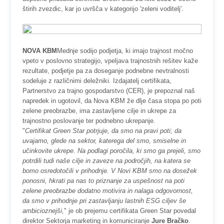
štirih zvezdic, kar jo uvršča v kategorijo 'zeleni voditelj'.
NOVA KBM
Mednje sodijo podjetja, ki imajo trajnost močno
vpeto v poslovno strategijo, vpeljava trajnostnih rešitev kaže
rezultate, podjetje pa za doseganje podnebne nevtralnosti
sodeluje z različnimi deležniki. Izdajatelj certifikata,
Partnerstvo za trajno gospodarstvo (CER), je prepoznal naš
napredek in ugotovil, da Nova KBM že dlje časa stopa po poti
zelene preobrazbe, ima zastavljene cilje in ukrepe za
trajnostno poslovanje ter podnebno ukrepanje.
"
Certifikat Green Star potrjuje, da smo na pravi poti; da
uvajamo, glede na sektor, katerega del smo, smiselne in
učinkovite ukrepe. Na podlagi poročila, ki smo ga prejeli, smo
potrdili tudi naše cilje in zaveze na področjih, na katera se
bomo osredotočili v prihodnje. V Novi KBM smo na dosežek
ponosni, hkrati pa nas to priznanje za uspešnost na poti
zelene preobrazbe dodatno motivira in nalaga odgovornost,
da smo v prihodnje pri zastavljanju lastnih ESG ciljev še
ambicioznejši,
" je ob prejemu certifikata Green Star povedal
direktor Sektorja marketing in komuniciranje
Jure Bračko
.