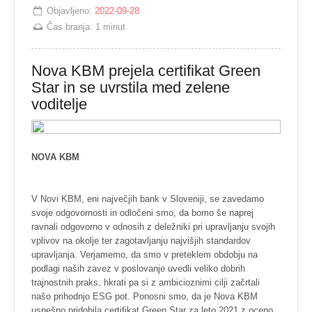
Objavljeno:
2022-09-28
Čas branja:
1 minut
Nova KBM prejela certifikat Green
Star in se uvrstila med zelene
voditelje
NOVA KBM
V Novi KBM, eni največjih bank v Sloveniji, se zavedamo
svoje odgovornosti in odločeni smo, da bomo še naprej
ravnali odgovorno v odnosih z deležniki pri upravljanju svojih
vplivov na okolje ter zagotavljanju najvišjih standardov
upravljanja. Verjamemo, da smo v preteklem obdobju na
podlagi naših zavez v poslovanje uvedli veliko dobrih
trajnostnih praks, hkrati pa si z ambicioznimi cilji začrtali
našo prihodnjo ESG pot. Ponosni smo, da je Nova KBM
uspešno pridobila certifikat Green Star za leto 2021 z oceno