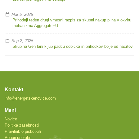
Mar 5, 2025
Prihodnji teden drugi vmesni razpis za skupni nakup plina v okviru
mehanizma AggregateEU
Sep 2, 2025
Skupina Gen lani kljub padcu dobička in prihodkov bolje od načrtov
Kontakt
info@energetskenovice.com
Meni
Novice
Politika zasebnosti
Pravilnik o piškotkih
Pogoji uporabe