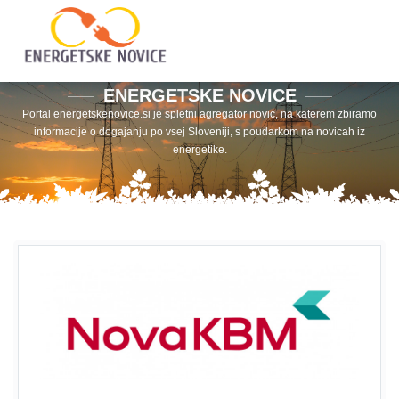
ENERGETSKE NOVICE
Portal energetskenovice.si je spletni agregator novic, na katerem zbiramo
informacije o dogajanju po vsej Sloveniji, s poudarkom na novicah iz
energetike.