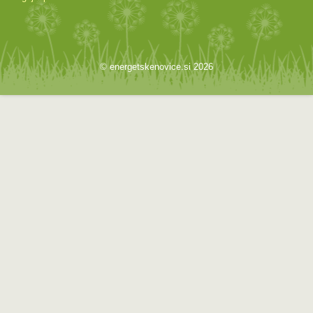
© energetskenovice.si 2026