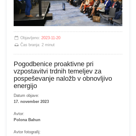
Objavljeno:
2023-11-20
Čas branja:
2 minut
Pogodbenice proaktivne pri
vzpostavitvi trdnih temeljev za
pospeševanje naložb v obnovljivo
energijo
Datum objave:
17. november 2023
Avtor:
Polona Bahun
Avtor fotografij: