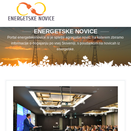
ENERGETSKE NOVICE
Portal energetskenovice.si je spletni agregator novic, na katerem zbiramo
informacije o dogajanju po vsej Sloveniji, s poudarkom na novicah iz
energetike.