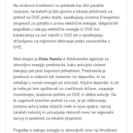
Na strokovni konferenci so potekale kar štiri panelne
razprave, na katerih je bilo govora o iskanju priložnosti za
prehod na OVE preko dražb, spodbujanju sistema Energetske
skupnosti za potrdila o izvoru električne energije, dolgoročnih
pogodbah o nakupu električne energije iz OVE kot
katalizatorja za več naložb v OVE ter o spodbujanju
državljanov za trajnostno delovanje preko samooskrbe z
OVE.
Med drugim je
Diala Hawila
iz Mednarodne agencije za
obnovljivo energijo predstavila, kako avkcijski sistemi
tlakujejo pot proti trajnostni prihodnosti. Predstavila je
prednosti in slabosti teh sistemov ter dejavnike, ki se
odražajo v cenah energije pri avkcijah. Ključni dejavniki, ki jih
je treba pri tem upoštevati so značilnosti države, zaupanje
investitorjev, podporne politike za OVE in oblika avkcije. Da
bi zagotovili pravičen prehod za vse, je pri oblikovanju
sistema avkcij treba vključiti male in nove igralce, razvoj
lokalnih industrij in ustvarjanje delovnih mest ter regionalni
razvoj in prednosti za lokalne skupnosti.
Pogodbe o nakupu energije iz obnovljivih virov na Hrvaškem