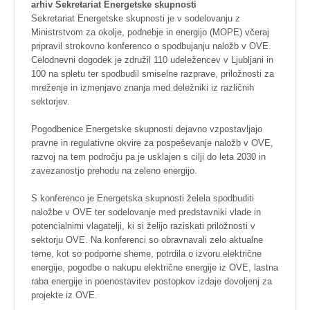
arhiv Sekretariat Energetske skupnosti
Sekretariat Energetske skupnosti je v sodelovanju z
Ministrstvom za okolje, podnebje in energijo (MOPE) včeraj
pripravil strokovno konferenco o spodbujanju naložb v OVE.
Celodnevni dogodek je združil 110 udeležencev v Ljubljani in
100 na spletu ter spodbudil smiselne razprave, priložnosti za
mreženje in izmenjavo znanja med deležniki iz različnih
sektorjev.
Pogodbenice Energetske skupnosti dejavno vzpostavljajo
pravne in regulativne okvire za pospeševanje naložb v OVE,
razvoj na tem področju pa je usklajen s cilji do leta 2030 in
zavezanostjo prehodu na zeleno energijo.
S konferenco je Energetska skupnosti želela spodbuditi
naložbe v OVE ter sodelovanje med predstavniki vlade in
potencialnimi vlagatelji, ki si želijo raziskati priložnosti v
sektorju OVE. Na konferenci so obravnavali zelo aktualne
teme, kot so podporne sheme, potrdila o izvoru električne
energije, pogodbe o nakupu električne energije iz OVE, lastna
raba energije in poenostavitev postopkov izdaje dovoljenj za
projekte iz OVE.