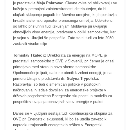
je predstavila
Maja Pokrovac
. Glavne ovire pri oblikovanju se
kažejo v premajhni zainteresiranosti distributerjev, da bi
olajšali sklepanje pogodb ter številne omejitve, ki jih postavlja
hrvaški sistemski operater prenosnega omrežja. Udeleženci
so lahko prisluhnili tudi izkušnjam Moldavije pri uvajanju
obnovljivih virov energije, predvsem v obliki samooskrbe, kar
je vojna v Ukrajini še pospešila. Zato so si tudi za leto 2030
zastavili visoke cilje.
Tomislav Tkalec
iz Direktorata za energijo na MOPE je
predstavil samooskrbo z OVE v Sloveniji, pri čemer je orisal
primerjavo med staro in novo shemo samooskrbe.
Opolnomočenje ljudi, da bi se obrnili k zeleni energiji, je na
primeru Ukrajine predstavila
dr. Galyna Trypolska.
Razpravljali so tudi o smernicah politike v postopkih
načrtovanja in izdaje dovoljenj za energetske projekte v
državah pogodbenicah Energetske skupnosti in modelih za
pospešitev uvajanja obnovljivih virov energije v praksi.
Danes se v Ljubljani sestaja tudi koordinacijska skupina za
OVE pri Energetski skupnosti, ki bo še utrdila zavezo k
napredku trajnostnih energetskih rešitev v Energetski