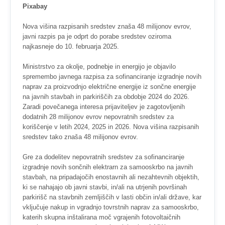
Pixabay
Nova višina razpisanih sredstev znaša 48 milijonov evrov,
javni razpis pa je odprt do porabe sredstev oziroma
najkasneje do 10. februarja 2025.
Ministrstvo za okolje, podnebje in energijo je objavilo
spremembo javnega razpisa za sofinanciranje izgradnje novih
naprav za proizvodnjo električne energije iz sončne energije
na javnih stavbah in parkiriščih za obdobje 2024 do 2026.
Zaradi povečanega interesa prijaviteljev je zagotovljenih
dodatnih 28 milijonov evrov nepovratnih sredstev za
koriščenje v letih 2024, 2025 in 2026. Nova višina razpisanih
sredstev tako znaša 48 milijonov evrov.
Gre za dodelitev nepovratnih sredstev za sofinanciranje
izgradnje novih sončnih elektrarn za samooskrbo na javnih
stavbah, na pripadajočih enostavnih ali nezahtevnih objektih,
ki se nahajajo ob javni stavbi, in/ali na utrjenih površinah
parkirišč na stavbnih zemljiščih v lasti občin in/ali države, kar
vključuje nakup in vgradnjo tovrstnih naprav za samooskrbo,
katerih skupna inštalirana moč vgrajenih fotovoltaičnih