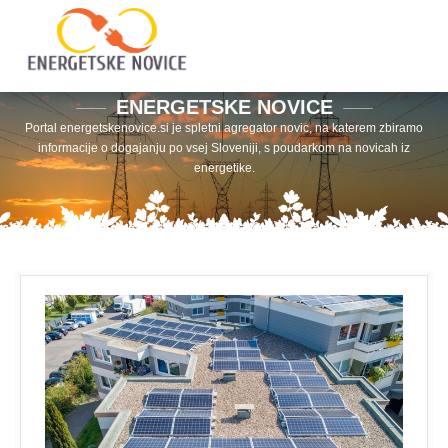
ENERGETSKE NOVICE
Portal energetskenovice.si je spletni agregator novic, na katerem zbiramo
informacije o dogajanju po vsej Sloveniji, s poudarkom na novicah iz
energetike.