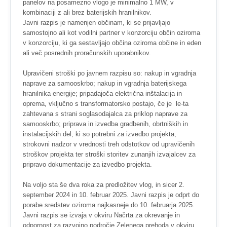
panelov na posamezno vlogo je minimalno 1 MW, v
kombinaciji z ali brez baterijskih hranilnikov.
Javni razpis je namenjen občinam, ki se prijavljajo
samostojno ali kot vodilni partner v konzorciju občin oziroma
v konzorciju, ki ga sestavljajo občina oziroma občine in eden
ali več posrednih proračunskih uporabnikov.
Upravičeni stroški po javnem razpisu so: nakup in vgradnja
naprave za samooskrbo; nakup in vgradnja baterijskega
hranilnika energije; pripadajoča električna inštalacija in
oprema, vključno s transformatorsko postajo, če je le-ta
zahtevana s strani soglasodajalca za priklop naprave za
samooskrbo; priprava in izvedba gradbenih, obrtniških in
instalacijskih del, ki so potrebni za izvedbo projekta;
strokovni nadzor v vrednosti treh odstotkov od upravičenih
stroškov projekta ter stroški storitev zunanjih izvajalcev za
pripravo dokumentacije za izvedbo projekta.
Na voljo sta še dva roka za predložitev vlog, in sicer 2.
september 2024 in 10. februar 2025. Javni razpis je odprt do
porabe sredstev oziroma najkasneje do 10. februarja 2025.
Javni razpis se izvaja v okviru Načrta za okrevanje in
odpornost za razvojno področje Zelenega prehoda v okviru