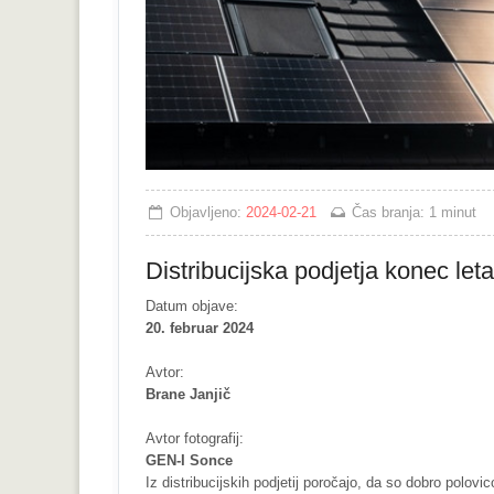
Objavljeno:
2024-02-21
Čas branja:
1 minut
Distribucijska podjetja konec let
Datum objave:
20. februar 2024
Avtor:
Brane Janjič
Avtor fotografij:
GEN-I Sonce
Iz distribucijskih podjetij poročajo, da so dobro polovic