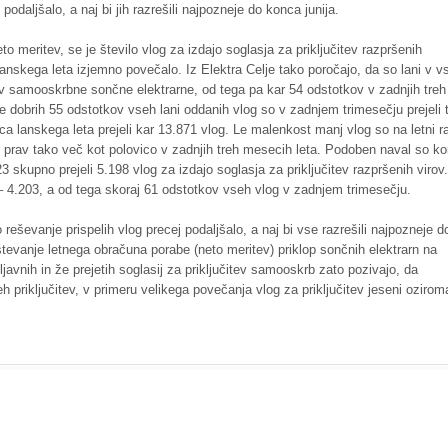
odaljšalo, a naj bi jih razrešili najpozneje do konca junija.
meritev, se je število vlog za izdajo soglasja za priključitev razpršenih
anskega leta izjemno povečalo. Iz Elektra Celje tako poročajo, da so lani v 
itev samooskrbne sončne elektrarne, od tega pa kar 54 odstotkov v zadnjih treh
e dobrih 55 odstotkov vseh lani oddanih vlog so v zadnjem trimesečju prejeli 
ca lanskega leta prejeli kar 13.871 vlog. Le malenkost manj vlog so na letni r
mer prav tako več kot polovico v zadnjih treh mesecih leta. Podoben naval so k
23 skupno prejeli 5.198 vlog za izdajo soglasja za priključitev razpršenih virov
a – 4.203, a od tega skoraj 61 odstotkov vseh vlog v zadnjem trimesečju.
o reševanje prispelih vlog precej podaljšalo, a naj bi vse razrešili najpozneje d
poštevanje letnega obračuna porabe (neto meritev) priklop sončnih elektrarn na
avnih in že prejetih soglasij za priključitev samooskrb zato pozivajo, da
h priključitev, v primeru velikega povečanja vlog za priključitev jeseni ozirom