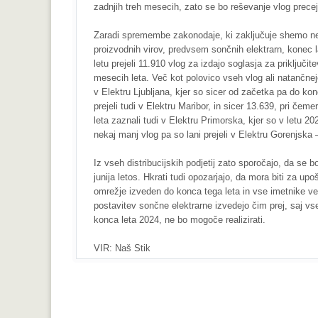
zadnjih treh mesecih, zato se bo reševanje vlog precej p
Zaradi spremembe zakonodaje, ki zaključuje shemo neto 
proizvodnih virov, predvsem sončnih elektrarn, konec l
letu prejeli 11.910 vlog za izdajo soglasja za priključ
mesecih leta. Več kot polovico vseh vlog ali natančnej
v Elektru Ljubljana, kjer so sicer od začetka pa do kon
prejeli tudi v Elektru Maribor, in sicer 13.639, pri če
leta zaznali tudi v Elektru Primorska, kjer so v letu 20
nekaj manj vlog pa so lani prejeli v Elektru Gorenjsk
Iz vseh distribucijskih podjetij zato sporočajo, da se b
junija letos. Hkrati tudi opozarjajo, da mora biti za u
omrežje izveden do konca tega leta in vse imetnike velj
postavitev sončne elektrarne izvedejo čim prej, saj vse
konca leta 2024, ne bo mogoče realizirati.
VIR: Naš Stik