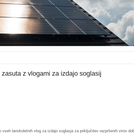
a zasuta z vlogami za izdajo soglasij
o vseh lanskoletnih vlog za izdajo soglasja za priključitev razpršenih virov dobi