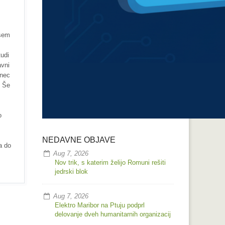
vsem
tudi
avni
onec
. Še
o
NEDAVNE OBJAVE
a do
Aug 7, 2026
Nov trik, s katerim želijo Romuni rešiti
jedrski blok
Aug 7, 2026
Elektro Maribor na Ptuju podprl
delovanje dveh humanitarnih organizacij